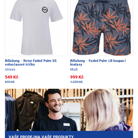
Billabong
·
Rotor Faded Palm SS
Billabong
·
Faded Palm LB koupací
volnočasové tričko
kraťasy
Unisex
Muži
549 Kč
999 Kč
699 Kč
1.299 Kč
VAŠE PRODEJNA.VAŠE PRODUKTY.