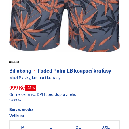
Billabong
·
Faded Palm LB koupací kraťasy
Muži Plavky, koupací kraťasy
999 Kč
-23 %
Online cena vč. DPH
, bez
dopravného
1.299 Kč
Barva:
modrá
Velikost:
M
L
XL
XXL