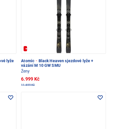
+ Extra Sleva 20%
ové lyže
Atomic
·
Black Heaven sjezdové lyže +
vázání M 10 GW SMU
Ženy
6.999 Kč
11.699 Kč