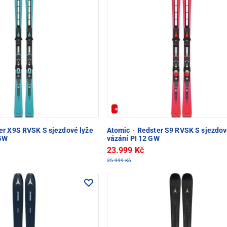
20%
+ Extra Sleva 20%
r X9S RVSK S sjezdové lyže
Atomic
·
Redster S9 RVSK S sjezdov
 GW
vázání PI 12 GW
23.999 Kč
25.999 Kč