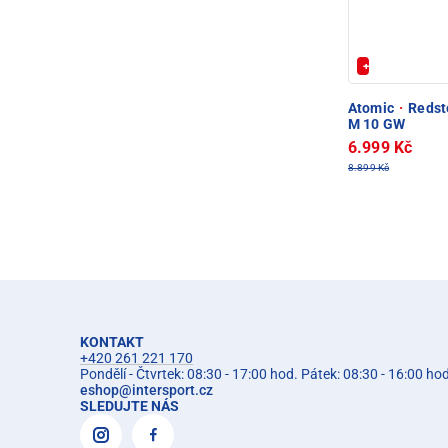
+ Extra Sleva 
Atomic
·
Redste
M 10 GW
6.999 Kč
8.899 Kč
KONTAKT
+420 261 221 170
Pondělí - Čtvrtek: 08:30 - 17:00 hod. Pátek: 08:30 - 16:00 ho
eshop
@
intersport.cz
SLEDUJTE NÁS