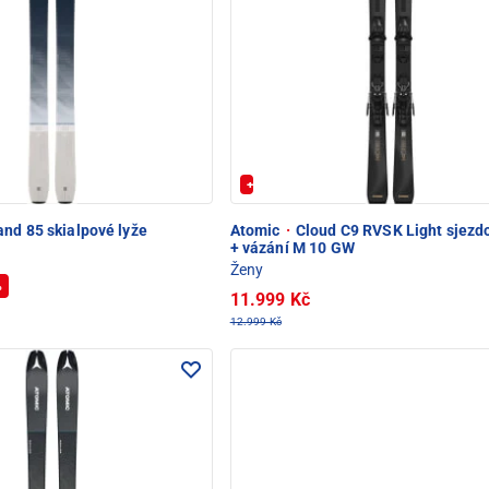
+ Extra Sleva 20%
nd 85 skialpové lyže
Atomic
·
Cloud C9 RVSK Light sjezd
+ vázání M 10 GW
Ženy
%
11.999 Kč
12.999 Kč