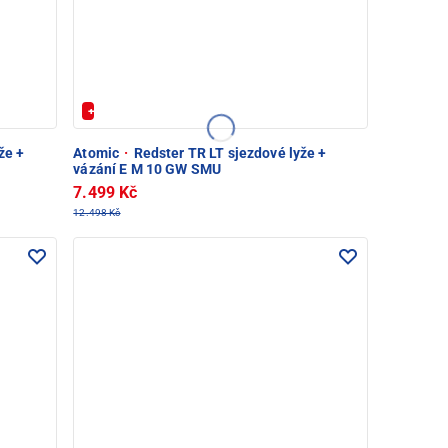
+ Extra Sleva 20%
že +
Atomic
·
Redster TR LT sjezdové lyže +
vázání E M 10 GW SMU
7.499 Kč
12.498 Kč