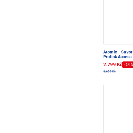
Atomic
·
Savor 
Prolink Access
2.799 Kč
-24 
3.699 Kč