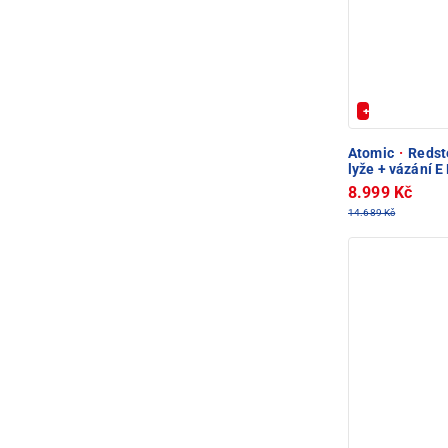
+ Extra Sleva 
Atomic
·
Redste
lyže + vázání 
8.999 Kč
14.689 Kč