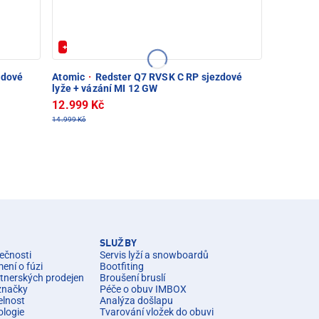
+ Extra Sleva 20%
zdové
Atomic
·
Redster Q7 RVSK C RP sjezdové
lyže + vázání MI 12 GW
12.999 Kč
14.999 Kč
SLUŽBY
ečnosti
Servis lyží a snowboardů
ní o fúzi
Bootfiting
rtnerských prodejen
Broušení bruslí
značky
Péče o obuv IMBOX
elnost
Analýza došlapu
ologie
Tvarování vložek do obuvi