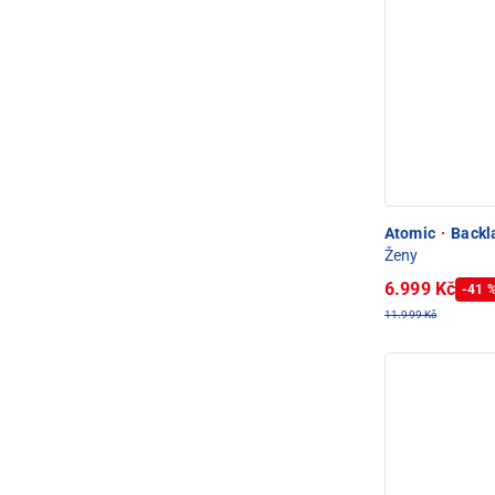
Atomic
·
Backla
Ženy
6.999 Kč
-41 
11.999 Kč