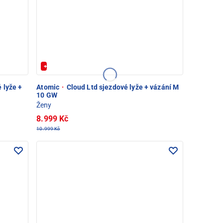
+ Extra Sleva 20%
 lyže +
Atomic
·
Cloud Ltd sjezdové lyže + vázání M
10 GW
Ženy
8.999 Kč
10.999 Kč