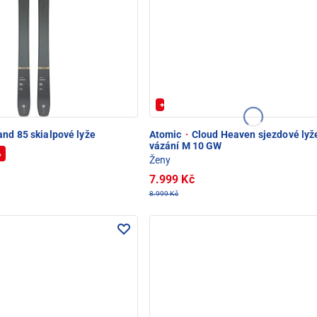
+ Extra Sleva 20%
nd 85 skialpové lyže
Atomic
·
Cloud Heaven sjezdové lyž
vázání M 10 GW
%
Ženy
7.999 Kč
8.999 Kč