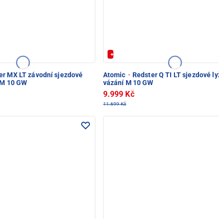
20%
+ Extra Sleva 20%
r MX LT závodní sjezdové
Atomic
·
Redster Q TI LT sjezdové ly
E M 10 GW
vázání M 10 GW
9.999 Kč
11.699 Kč