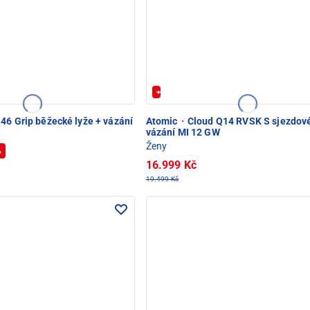
+ Extra Sleva 20%
46 Grip běžecké lyže + vázání
Atomic
·
Cloud Q14 RVSK S sjezdové
vázání MI 12 GW
Ženy
%
16.999 Kč
19.499 Kč