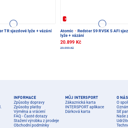
20%
+ Extra Sleva 20%
r TR sjezdové lyže + vázání
Atomic
·
Redster S9 RVSK S AFI sje
lyže + vázání
20.899 Kč
29.999 Kč
INFORMACE
MŮJ INTERSPORT
O NÁS
Způsoby dopravy
Zákaznická karta
O spol
d.
Způsoby platby
INTERSPORT aplikace
Oznáme
Výměna a vrácení
Dárková karta
Síť pa
FAQ - Časté dotazy
Naše 
Stažení výrobku z prodeje
Udržit
Obchodní podmínky
Techn