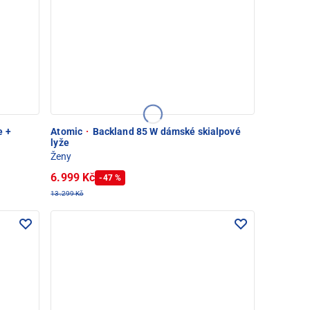
e +
Atomic
·
Backland 85 W dámské skialpové
lyže
Ženy
6.999 Kč
-47 %
13.299 Kč