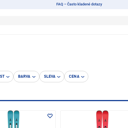
FAQ – Často kladené dotazy
OST
BARVA
SLEVA
CENA