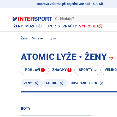
Doprava zdarma při objednávce nad 1500 Kč
Co hledáte?
ŽENY
MUŽI
DĚTI
SPORTY
ZNAČKY
VÝPRODEJ
Ženy
Vybavení
Lyže
ATOMIC LYŽE • ŽENY
17
POHLAVÍ
ZNAČKY
SPORTY
VELIK
1
1
ATOMIC
ODSTRANIT FILTR
ŽENY
BOTY