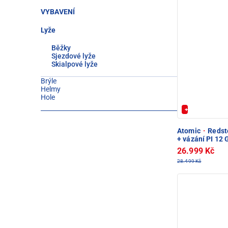
VYBAVENÍ
Lyže
Běžky
Sjezdové lyže
Skialpové lyže
Brýle
Helmy
Hole
+ Extra Sleva 
Atomic
·
Redste
+ vázání PI 12
26.999 Kč
28.499 Kč