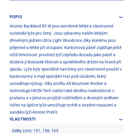
POPIS
Atomic Backland 85 W jsou extrémně lehké a všestranné
turistické lyže pro ženy. Jsou vybaveny naším lehkým
dřevěným jádrem Ultra Light Woodcore, díky kterému jsou
příjemné a lehké při stoupání. Karbonová páteř zajišťuje ještě
nižší hmotnost: prochází lyží zepředu dozadu jako páteř a
dodává jí dostatek hbitosti a spolehlivého držení na hraně při
sjezdu. Lyže byly speciálně navrženy pro všestranné použití v
backcountry a mají speciální tvar pod vázáním, který
usnadňuje výstup. Díky profilu All Mountain Rocker a
technologii HRZN Tech nabízí také skvělou nadnášivost v
prašanu a s jistotou projíždí rozbředlým a drceným sněhem
Výřez na špičce lyže umožňuje rychlé a snadné nasazení a
sundání lyží Atomic PreFit.
VLASTNOSTI
Délky (cm): 151, 158, 165