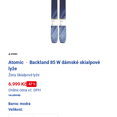
Atomic
·
Backland 85 W dámské skialpové
lyže
Ženy Skialpové lyže
6.999 Kč
-47 %
Online cena vč. DPH
13.299 Kč
Barva:
modrá
Velikost: