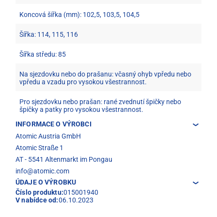
Koncová šířka (mm): 102,5, 103,5, 104,5
Šířka: 114, 115, 116
Šířka středu: 85
Na sjezdovku nebo do prašanu: včasný ohyb vpředu nebo
vpředu a vzadu pro vysokou všestrannost.
Pro sjezdovku nebo prašan: rané zvednutí špičky nebo
špičky a patky pro vysokou všestrannost.
INFORMACE O VÝROBCI
Atomic Austria GmbH
Atomic Straße 1
AT - 5541 Altenmarkt im Pongau
info@atomic.com
ÚDAJE O VÝROBKU
Číslo produktu:
015001940
V nabídce od:
06.10.2023