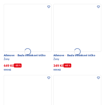
Athmove
·
Baula tréninkové tričko
Athmove
·
Baula tréninkové tričko
Ženy
Ženy
649 Kč
349 Kč
-35 %
-65 %
999 Kč
999 Kč