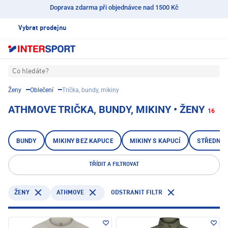
Doprava zdarma při objednávce nad 1500 Kč
Vybrat prodejnu
Co hledáte?
Ženy
Oblečení
Trička, bundy, mikiny
ATHMOVE TRIČKA, BUNDY, MIKINY • ŽENY
16
BUNDY
MIKINY BEZ KAPUCE
MIKINY S KAPUCÍ
STŘEDNÍ 
TŘÍDIT A FILTROVAT
ATHMOVE
ODSTRANIT FILTR
ŽENY