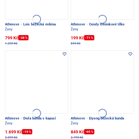
Athmove
·
Lois běžecká mikina
Athmove
·
Cendy tréninkové tílko
Ženy
Ženy
799 Kč
199 Kč
-38 %
-71 %
1.299 Kč
699 Kč
Athmove
·
Diola bunda s kapucí
Athmove
·
Eiyong běžecká bunda
Ženy
Ženy
1.699 Kč
849 Kč
-19 %
-69 %
2.099 Kč
2.799 Kč