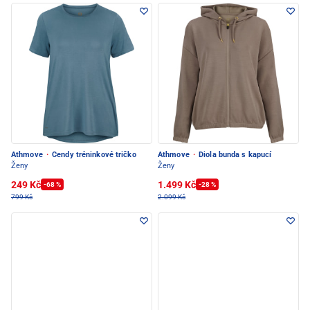
Athmove
·
Cendy tréninkové tričko
Athmove
·
Diola bunda s kapucí
Ženy
Ženy
249 Kč
1.499 Kč
-68 %
-28 %
799 Kč
2.099 Kč