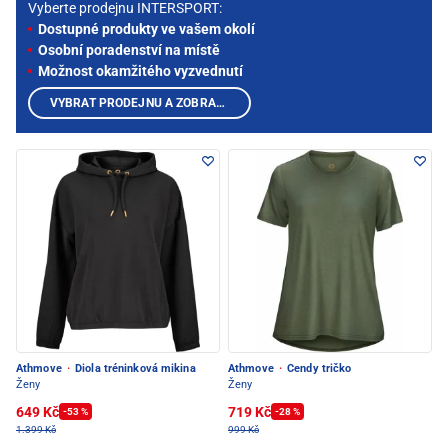
Vyberte prodejnu INTERSPORT:
Dostupné produkty ve vašem okolí
Osobní poradenství na místě
Možnost okamžitého vyzvednutí
VYBRAT PRODEJNU A ZOBRAZIT PRODUKTY
Athmove
·
Diola tréninková mikina
Athmove
·
Cendy tričko
Ženy
Ženy
649 Kč
719 Kč
-53 %
-28 %
1.399 Kč
999 Kč