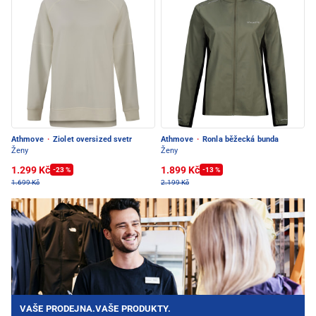
Athmove
·
Ziolet oversized svetr
Athmove
·
Ronla běžecká bunda
Ženy
Ženy
1.299 Kč
1.899 Kč
-23 %
-13 %
1.699 Kč
2.199 Kč
VAŠE PRODEJNA.VAŠE PRODUKTY.