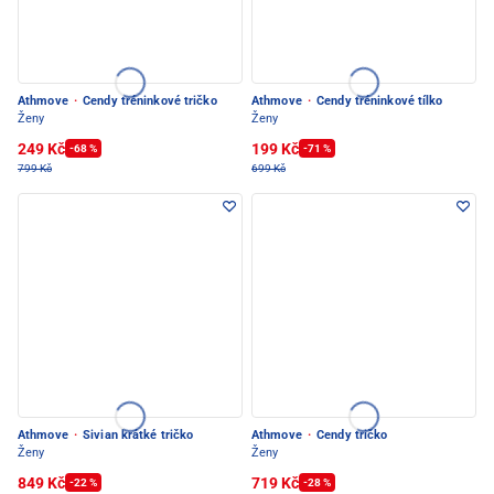
Athmove
·
Cendy tréninkové tričko
Athmove
·
Cendy tréninkové tílko
Ženy
Ženy
249 Kč
199 Kč
-68 %
-71 %
799 Kč
699 Kč
Athmove
·
Sivian krátké tričko
Athmove
·
Cendy tričko
Ženy
Ženy
849 Kč
719 Kč
-22 %
-28 %