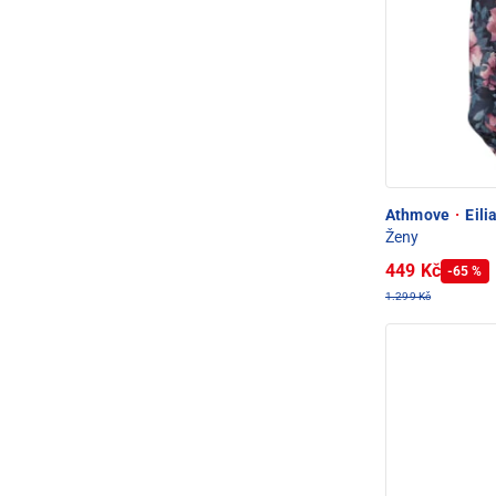
Athmove
·
Eili
Ženy
449 Kč
-65 %
1.299 Kč