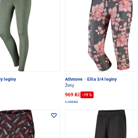
ly legíny
Athmove
·
Eilia 3/4 legíny
Ženy
969 Kč
-19 %
1.199 Kč