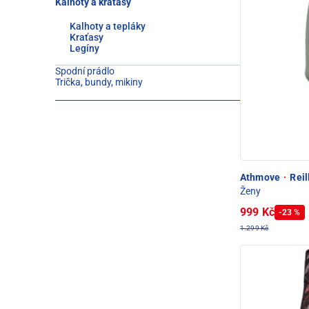
Kalhoty a kraťasy
Kalhoty a tepláky
Kraťasy
Legíny
Spodní prádlo
Trička, bundy, mikiny
Athmove
·
Reil
Ženy
999 Kč
-23 %
1.299 Kč