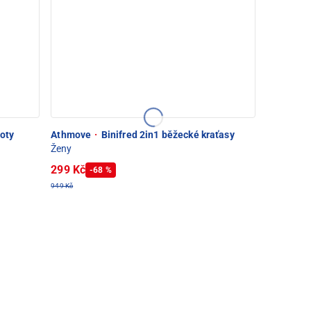
hoty
Athmove
·
Binifred 2in1 běžecké kraťasy
Ženy
299 Kč
-68 %
949 Kč