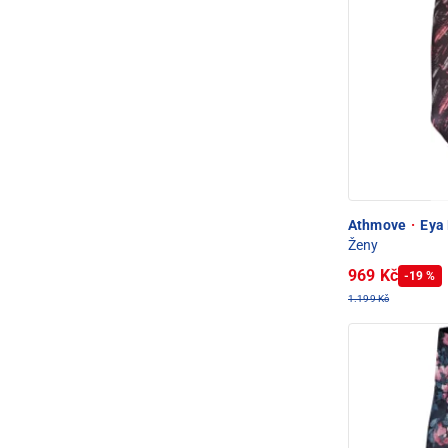
Athmove
·
Eya 
Ženy
969 Kč
-19 %
1.199 Kč