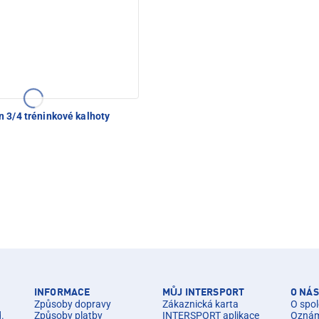
n 3/4 tréninkové kalhoty
INFORMACE
MŮJ INTERSPORT
O NÁS
Způsoby dopravy
Zákaznická karta
O spol
d.
Způsoby platby
INTERSPORT aplikace
Oznáme