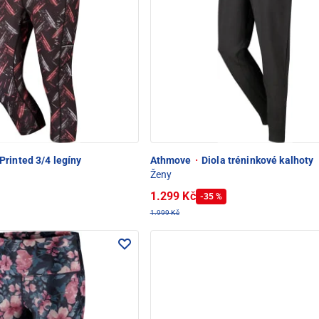
Printed 3/4 legíny
Athmove
·
Diola tréninkové kalhoty
Ženy
1.299 Kč
-35 %
1.999 Kč