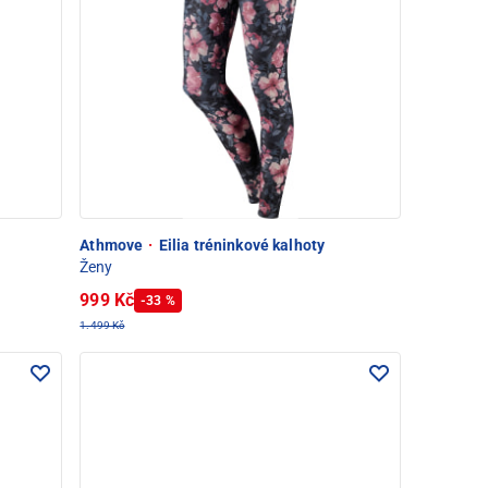
Athmove
·
Eilia tréninkové kalhoty
Ženy
999 Kč
-33 %
1.499 Kč