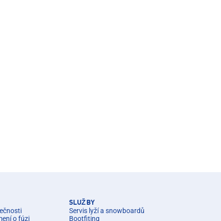
SLUŽBY
ečnosti
Servis lyží a snowboardů
ní o fúzi
Bootfiting