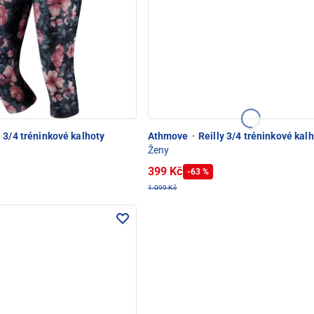
a 3/4 tréninkové kalhoty
Athmove
·
Reilly 3/4 tréninkové kal
Ženy
399 Kč
-63 %
1.099 Kč