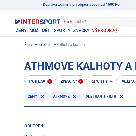
Doprava zdarma při objednávce nad 1500 Kč
Co hledáte?
ŽENY
MUŽI
DĚTI
SPORTY
ZNAČKY
VÝPRODEJ
Ženy
Oblečení
Kalhoty a kraťasy
ATHMOVE KALHOTY A 
POHLAVÍ
ZNAČKY
SPORTY
VELIK
1
1
ATHMOVE
ODSTRANIT FILTR
ŽENY
OBLEČENÍ