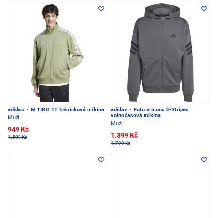
adidas
·
M TIRO TT tréninková mikina
adidas
·
Future Icons 3-Stripes
volnočasová mikina
Muži
Muži
949 Kč
1.399 Kč
1.599 Kč
1.799 Kč