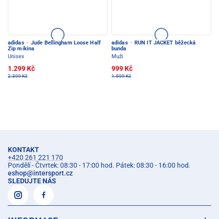
adidas
·
Jude Bellingham Loose Half
adidas
·
RUN IT JACKET běžecká
Zip mikina
bunda
Unisex
Muži
1.299 Kč
999 Kč
2.399 Kč
1.599 Kč
KONTAKT
+420 261 221 170
Pondělí - Čtvrtek: 08:30 - 17:00 hod. Pátek: 08:30 - 16:00 hod.
eshop
@
intersport.cz
SLEDUJTE NÁS