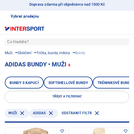
Doprava zdarma při objednávce nad 1500 Kč
Vybrat prodejnu
Co hledáte?
Muži
Oblečení
Trička, bundy, mikiny
Bundy
ADIDAS BUNDY • MUŽI
8
BUNDY S KAPUCÍ
SOFTSHELLOVÉ BUNDY
TRÉNINKOVÉ BUNDY
TŘÍDIT A FILTROVAT
ADIDAS
ODSTRANIT FILTR
MUŽI