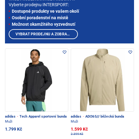
Vyberte prodejnu INTERSPORT:
Dostupné produkty ve vašem okolí
Osobní poradenství na místě
Možnost okamžitého vyzvednutí
VYBRAT PRODEJNU A ZOBRAZIT PRODUKTY
adidas
·
Tech Apparel sportovní bunda
adidas
·
ADI365/// běžecká bunda
Muži
Muži
1.799 Kč
1.599 Kč
2.399 Kč