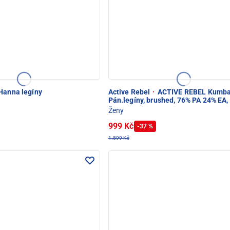
Hanna legíny
Active Rebel
·
ACTIVE REBEL Kumba
Pán.legíny, brushed, 76% PA 24% EA,
Ženy
999 Kč
-37 %
1.599 Kč