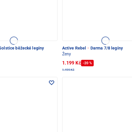
olstice běžecké legíny
Active Rebel
·
Darma 7/8 legíny
Ženy
1.199 Kč
-20 %
1.499 Kč