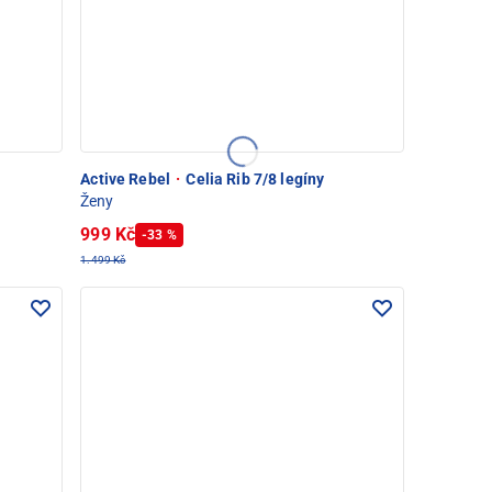
Active Rebel
·
Celia Rib 7/8 legíny
Ženy
999 Kč
-33 %
1.499 Kč