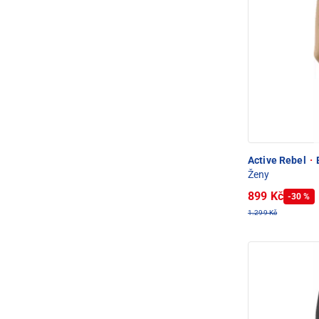
Active Rebel
·
E
Ženy
899 Kč
-30 %
1.299 Kč