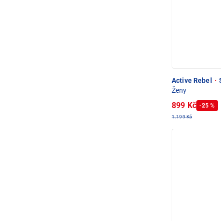
Active Rebel
·
S
Ženy
899 Kč
-25 %
1.199 Kč