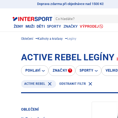
Doprava zdarma při objednávce nad 1500 Kč
Co hledáte?
ŽENY
MUŽI
DĚTI
SPORTY
ZNAČKY
VÝPRODEJ
Oblečení
Kalhoty a kraťasy
Legíny
ACTIVE REBEL LEGÍNY
POHLAVÍ
ZNAČKY
SPORTY
VELIK
1
ACTIVE REBEL
ODSTRANIT FILTR
OBLEČENÍ