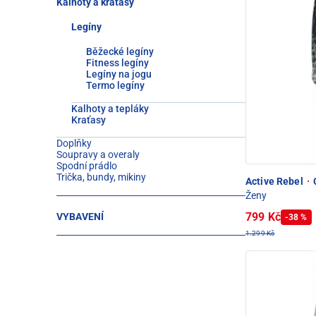
Kalhoty a kraťasy
Legíny
Běžecké legíny
Fitness legíny
Legíny na jogu
Termo legíny
Kalhoty a tepláky
Kraťasy
Doplňky
Soupravy a overaly
Spodní prádlo
Trička, bundy, mikiny
Active Rebel
·
C
Ženy
799 Kč
VYBAVENÍ
-38 %
1.299 Kč