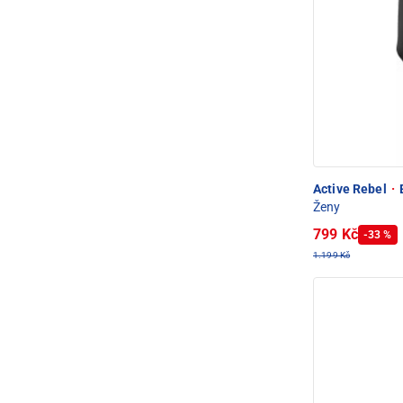
Active Rebel
·
E
Ženy
799 Kč
-33 %
1.199 Kč