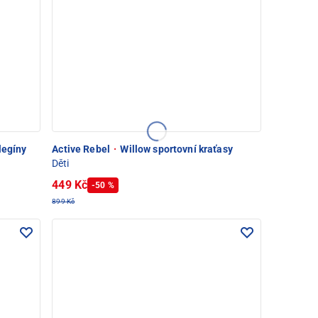
legíny
Active Rebel
·
Willow sportovní kraťasy
Děti
449 Kč
-50 %
899 Kč