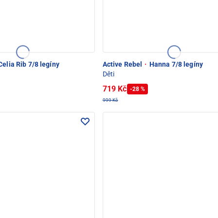
elia Rib 7/8 legíny
Active Rebel
·
Hanna 7/8 legíny
Děti
719 Kč
-28 %
999 Kč