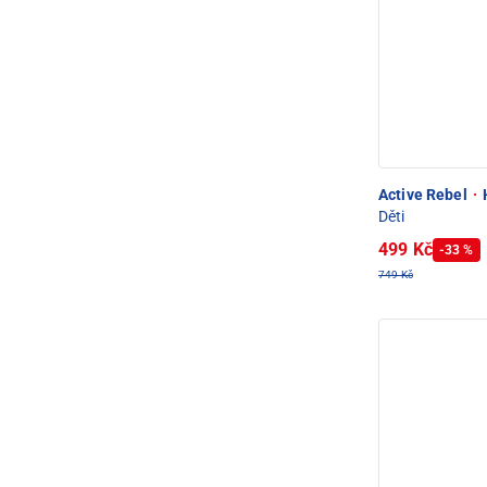
Active Rebel
·
Děti
499 Kč
-33 %
749 Kč