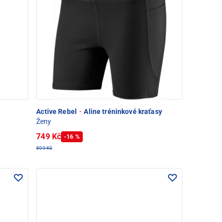
Active Rebel
·
Aline tréninkové kraťasy
Ženy
749 Kč
-16 %
899 Kč