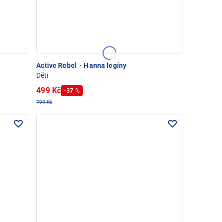
Active Rebel
·
Hanna legíny
Děti
499 Kč
-37 %
799 Kč