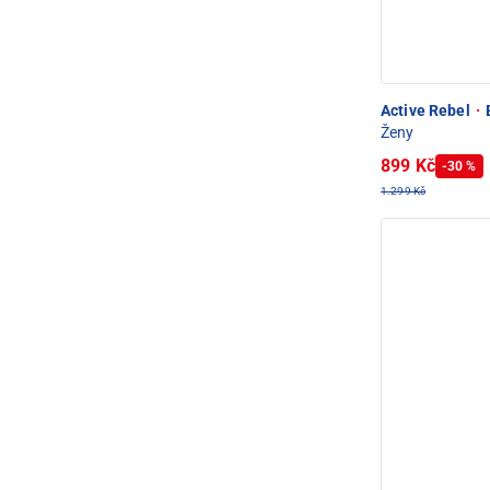
Active Rebel
·
E
Ženy
899 Kč
-30 %
1.299 Kč