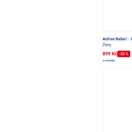
Active Rebel
·
C
Ženy
899 Kč
-25 %
1.199 Kč