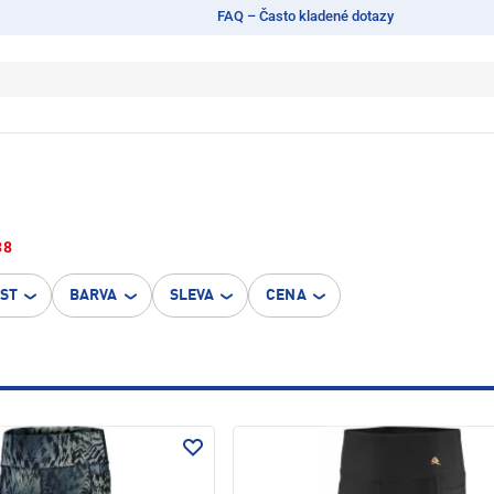
FAQ – Často kladené dotazy
38
OST
BARVA
SLEVA
CENA