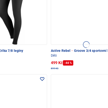
rika 7/8 legíny
Active Rebel
·
Groove 3/4 sportovní 
Děti
499 Kč
-44 %
899 Kč