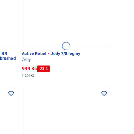
 BR
Active Rebel
·
Jody 7/8 legíny
 brushed
Ženy
999 Kč
-23 %
1.299 Kč