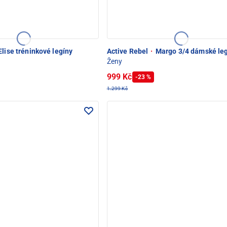
lise tréninkové legíny
Active Rebel
·
Margo 3/4 dámské le
Ženy
999 Kč
-23 %
1.299 Kč