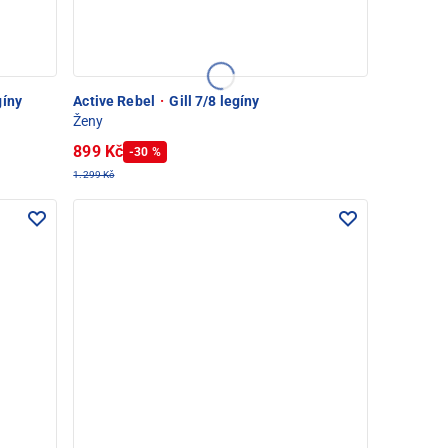
gíny
Active Rebel
·
Gill 7/8 legíny
Ženy
899 Kč
-30 %
1.299 Kč