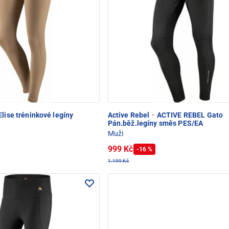
lise tréninkové legíny
Active Rebel
·
ACTIVE REBEL Gato
Pán.běž.legíny směs PES/EA
Muži
999 Kč
-16 %
1.199 Kč