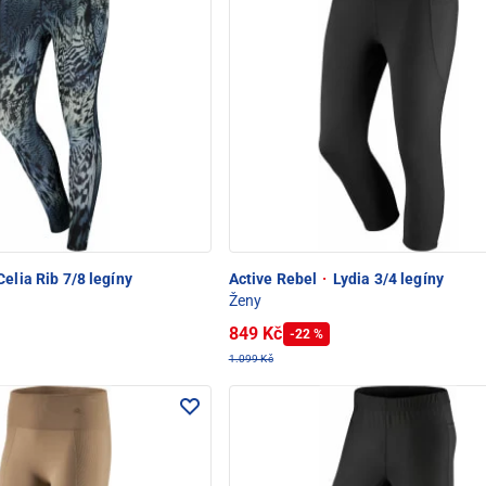
elia Rib 7/8 legíny
Active Rebel
·
Lydia 3/4 legíny
Ženy
849 Kč
-22 %
1.099 Kč