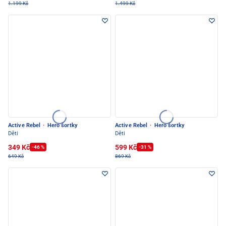
1.199 Kč
1.499 Kč
Active Rebel
·
Hero šortky
Active Rebel
·
Hero šortky
Děti
Děti
349 Kč
599 Kč
-46 %
-31 %
649 Kč
869 Kč