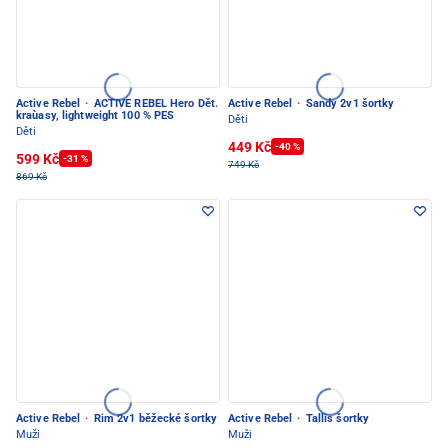
Active Rebel
·
ACTIVE REBEL Hero Dět.
Active Rebel
·
Sandy 2v1 šortky
kraùasy, lightweight 100 % PES
Děti
Děti
449 Kč
-40 %
599 Kč
-31 %
749 Kč
869 Kč
Active Rebel
·
Rim 2v1 běžecké šortky
Active Rebel
·
Tallis šortky
Muži
Muži