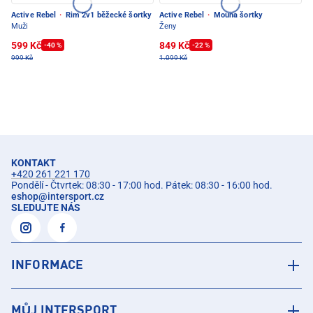
Active Rebel
·
Rim 2v1 běžecké šortky
Active Rebel
·
Mouna šortky
Muži
Ženy
599 Kč
849 Kč
-40 %
-22 %
999 Kč
1.099 Kč
KONTAKT
+420 261 221 170
Pondělí - Čtvrtek: 08:30 - 17:00 hod. Pátek: 08:30 - 16:00 hod.
eshop
@
intersport.cz
SLEDUJTE NÁS
INFORMACE
MŮJ INTERSPORT