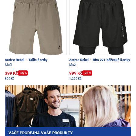
Active Rebel
·
Tallis šortky
Active Rebel
·
Rim 2v1 běžecké šortky
Muži
Muži
399 Kč
999 Kč
-55 %
-23 %
899 Kč
1.299 Kč
VAŠE PRODEJNA.VAŠE PRODUKTY.