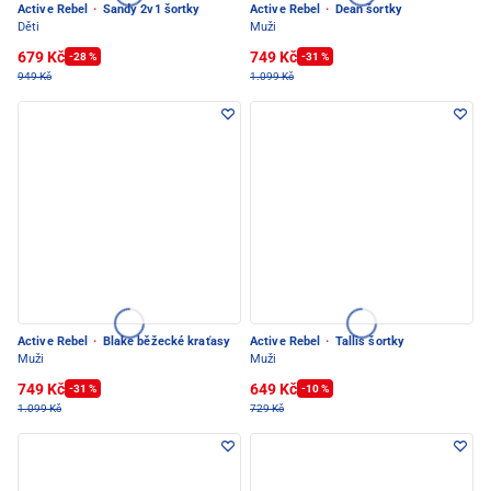
Active Rebel
·
Sandy 2v1 šortky
Active Rebel
·
Dean šortky
Děti
Muži
679 Kč
749 Kč
-28 %
-31 %
949 Kč
1.099 Kč
Active Rebel
·
Blake běžecké kraťasy
Active Rebel
·
Tallis šortky
Muži
Muži
749 Kč
649 Kč
-31 %
-10 %
1.099 Kč
729 Kč