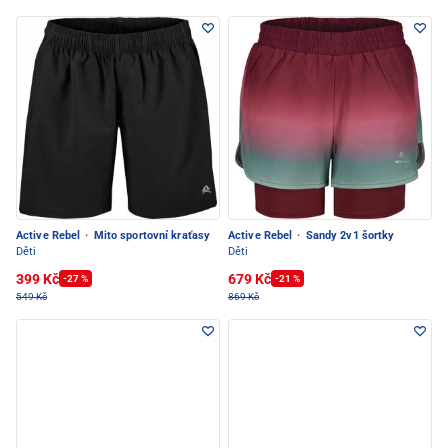
Active Rebel
·
Mito sportovní kraťasy
Active Rebel
·
Sandy 2v1 šortky
Děti
Děti
399 Kč
679 Kč
-27 %
-21 %
549 Kč
869 Kč