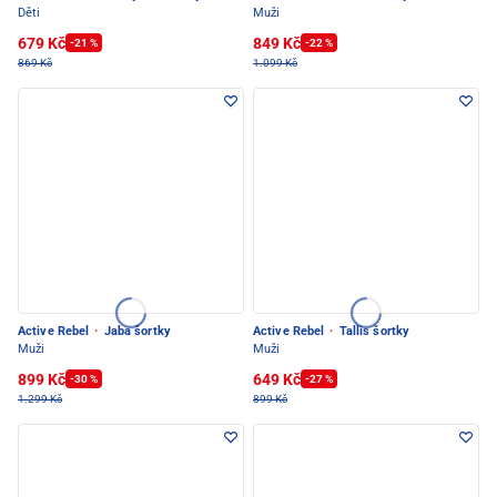
Děti
Muži
679 Kč
849 Kč
-21 %
-22 %
869 Kč
1.099 Kč
Active Rebel
·
Jaba šortky
Active Rebel
·
Tallis šortky
Muži
Muži
899 Kč
649 Kč
-30 %
-27 %
1.299 Kč
899 Kč