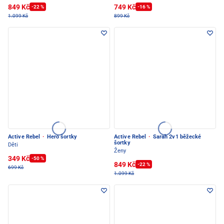
849 Kč
749 Kč
-22 %
-16 %
1.099 Kč
899 Kč
Active Rebel
·
Hero šortky
Active Rebel
·
Sarah 2v1 běžecké
šortky
Děti
Ženy
349 Kč
-50 %
849 Kč
-22 %
699 Kč
1.099 Kč