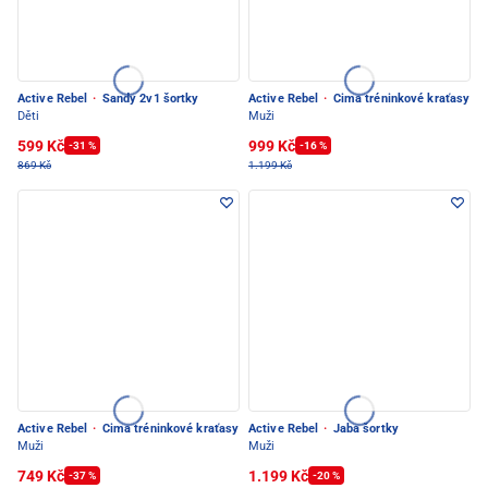
Active Rebel
·
Sandy 2v1 šortky
Active Rebel
·
Cima tréninkové kraťasy
Děti
Muži
599 Kč
999 Kč
-31 %
-16 %
869 Kč
1.199 Kč
Active Rebel
·
Cima tréninkové kraťasy
Active Rebel
·
Jaba šortky
Muži
Muži
749 Kč
1.199 Kč
-37 %
-20 %