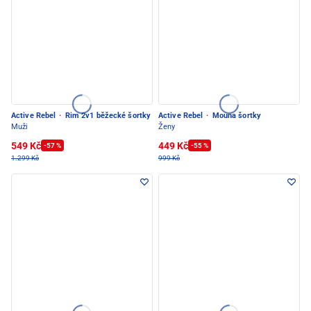
Active Rebel
·
Rim 2v1 běžecké šortky
Active Rebel
·
Mouna šortky
Muži
Ženy
549 Kč
449 Kč
-57 %
-55 %
1.299 Kč
999 Kč