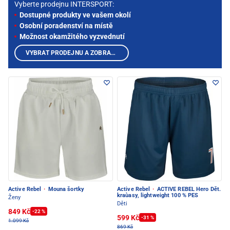
Vyberte prodejnu INTERSPORT:
Dostupné produkty ve vašem okolí
Osobní poradenství na místě
Možnost okamžitého vyzvednutí
VYBRAT PRODEJNU A ZOBRAZIT PRODUKTY
Active Rebel
·
Mouna šortky
Active Rebel
·
ACTIVE REBEL Hero Dět.
kraùasy, lightweight 100 % PES
Ženy
Děti
849 Kč
-22 %
599 Kč
-31 %
1.099 Kč
869 Kč