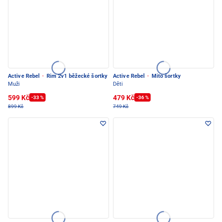
Active Rebel
·
Rim 2v1 běžecké šortky
Active Rebel
·
Mito šortky
Muži
Děti
599 Kč
479 Kč
-33 %
-36 %
899 Kč
749 Kč