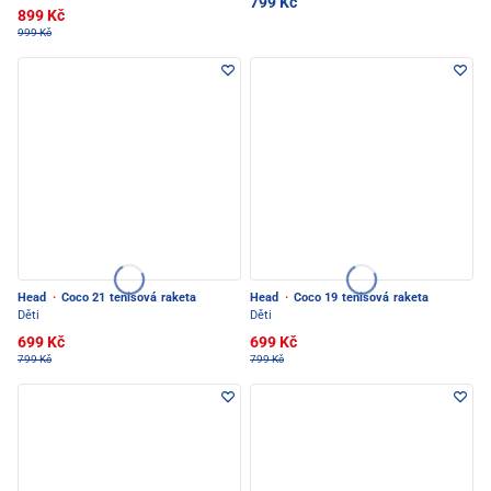
799 Kč
899 Kč
999 Kč
Head
·
Coco 21 tenisová raketa
Head
·
Coco 19 tenisová raketa
Děti
Děti
699 Kč
699 Kč
799 Kč
799 Kč