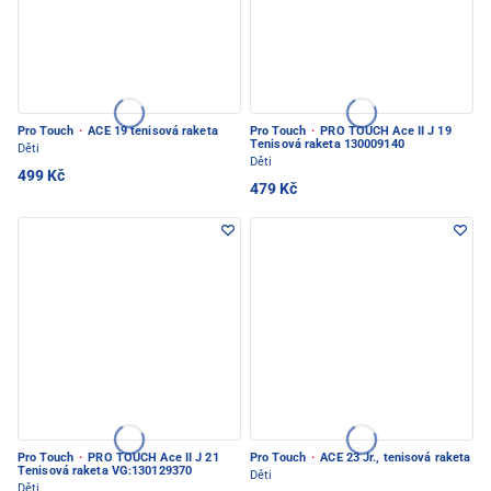
Pro Touch
·
ACE 19 tenisová raketa
Pro Touch
·
PRO TOUCH Ace II J 19
Tenisová raketa 130009140
Děti
Děti
499 Kč
479 Kč
Pro Touch
·
PRO TOUCH Ace II J 21
Pro Touch
·
ACE 23 Jr., tenisová raketa
Tenisová raketa VG:130129370
Děti
Děti