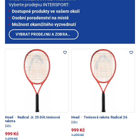
Vyberte prodejnu INTERSPORT:
Dostupné produkty ve vašem okolí
Osobní poradenství na místě
Možnost okamžitého vyzvednutí
VYBRAT PRODEJNU A ZOBRAZIT PRODUKTY
Head
·
Radical Jr. 25 Dět.tenisová
Head
·
Tenisová raketa Radical 26
raketa
Děti
Děti
999 Kč
999 Kč
1.299 Kč
1.299 Kč