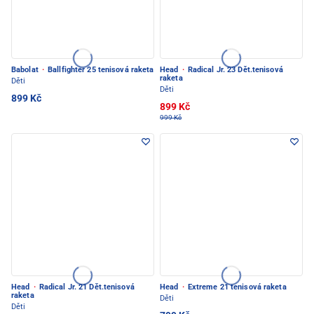
Babolat
·
Ballfighter 25 tenisová raketa
Head
·
Radical Jr. 23 Dět.tenisová
raketa
Děti
Děti
899 Kč
899 Kč
999 Kč
Head
·
Radical Jr. 21 Dět.tenisová
Head
·
Extreme 21 tenisová raketa
raketa
Děti
Děti