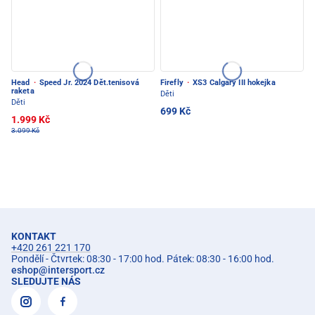
Head
·
Speed Jr. 2024 Dět.tenisová
Firefly
·
XS3 Calgary III hokejka
raketa
Děti
Děti
699 Kč
1.999 Kč
3.099 Kč
KONTAKT
+420 261 221 170
Pondělí - Čtvrtek: 08:30 - 17:00 hod. Pátek: 08:30 - 16:00 hod.
eshop
@
intersport.cz
SLEDUJTE NÁS