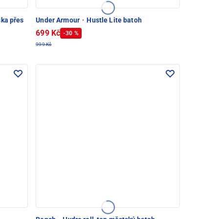
ka přes
Under Armour
·
Hustle Lite batoh
699 Kč
-30 %
999 Kč