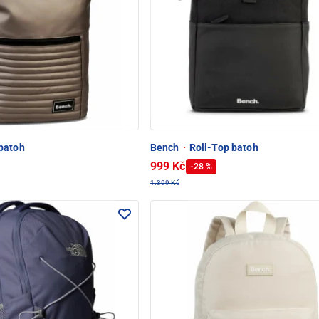
batoh
Bench
·
Roll-Top batoh
999 Kč
-28 %
1.399 Kč