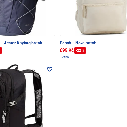
e
·
Jester Daybag batoh
Bench
·
Nova batoh
699 Kč
%
-22 %
899 Kč