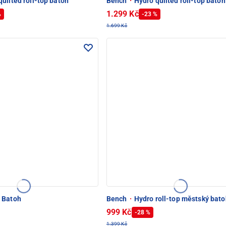
uilted roll-top batoh
Bench
·
Hydro quilted roll-top batoh
1.299 Kč
%
-23 %
1.699 Kč
 Batoh
Bench
·
Hydro roll-top městský bato
999 Kč
-28 %
1.399 Kč