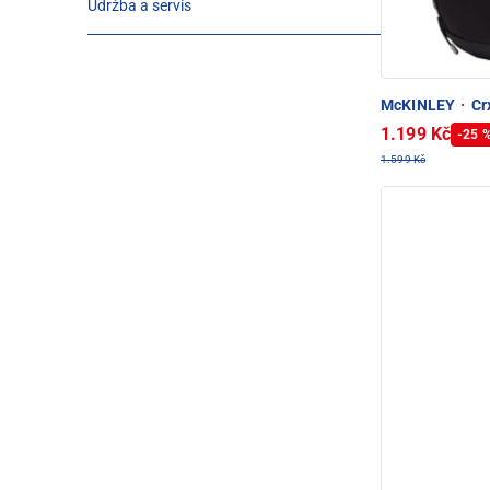
Údržba a servis
McKINLEY
·
Crx
1.199 Kč
-25 
1.599 Kč