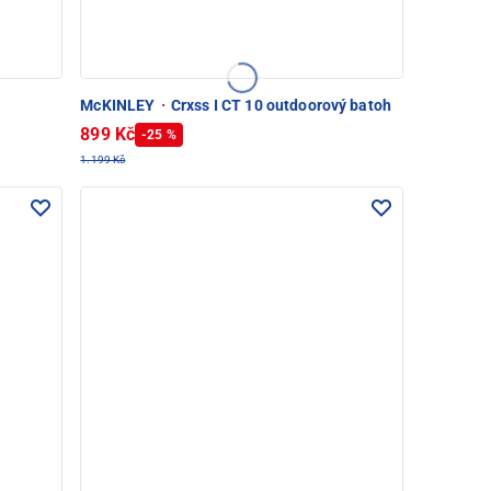
McKINLEY
·
Crxss I CT 10 outdoorový batoh
899 Kč
-25 %
1.199 Kč