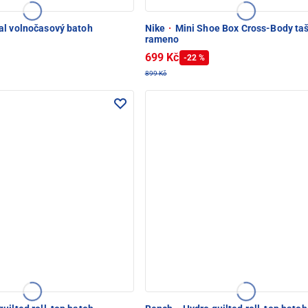
l volnočasový batoh
Nike
·
Mini Shoe Box Cross-Body taš
rameno
699 Kč
-22 %
899 Kč