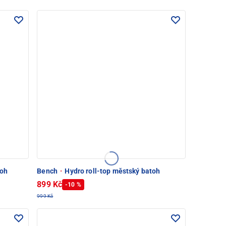
toh
Bench
·
Hydro roll-top městský batoh
899 Kč
-10 %
999 Kč