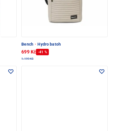
Bench
·
Hydro batoh
699 Kč
-41 %
1.199 Kč