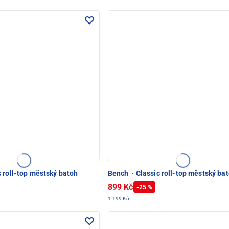
 roll-top městský batoh
Bench
·
Classic roll-top městský ba
899 Kč
-25 %
1.199 Kč