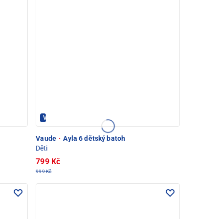
Vaude - PEC POD SNĚŽKOU
Vaude
·
Ayla 6 dětský batoh
Děti
799 Kč
999 Kč