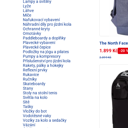
Lampy a svítilny
Lyže
Láhve
Míče
Nafukovací vybavení
Náhradní díly pro jízdní kola
Ochranné kryty
Omotávky
Paddleboardy a doplňky
Plavecké vybavení
The North Fac
Plavecké čepice
1.899 Kč
-20 
Podložky na jógu a pilates
Pumpy a kompresory
2.399 Kč
Příslušenství pro jízdní kola
Rakety, pálky a hokejky
Reflexní prvky
Rukavice
Ručníky
Skateboardy
Stany
Stoly na stolní tenis
Světla na kolo
Sítě
Tašky
Vložky do bot
Vodotěsné vaky
Vozíky za kolo a sedačky
Vázání