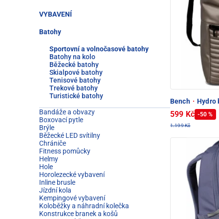
VYBAVENÍ
Batohy
Sportovní a volnočasové batohy
Batohy na kolo
Běžecké batohy
Skialpové batohy
Tenisové batohy
Trekové batohy
Turistické batohy
Bench
·
Hydro 
Bandáže a obvazy
599 Kč
-50 %
Boxovací pytle
1.199 Kč
Brýle
Běžecké LED svítilny
Chrániče
Fitness pomůcky
Helmy
Hole
Horolezecké vybavení
Inline brusle
Jízdní kola
Kempingové vybavení
Koloběžky a náhradní kolečka
Konstrukce branek a košů