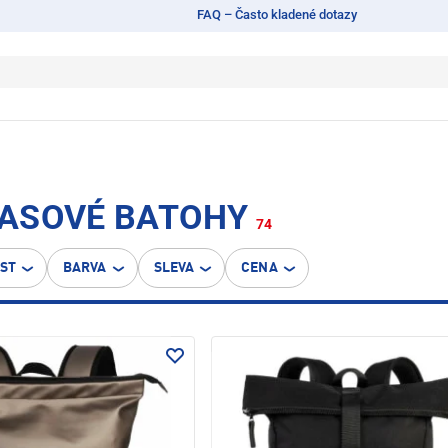
FAQ – Často kladené dotazy
ČASOVÉ BATOHY
74
OST
BARVA
SLEVA
CENA