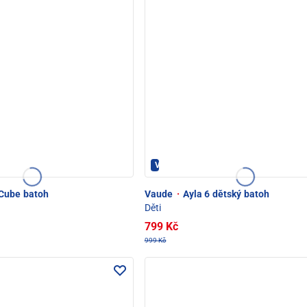
Vaude - PEC POD SNĚŽKOU
Cube batoh
Vaude
·
Ayla 6 dětský batoh
Děti
799 Kč
999 Kč