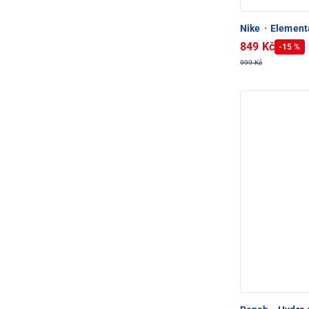
Nike
·
Elementa
849 Kč
-15 %
999 Kč