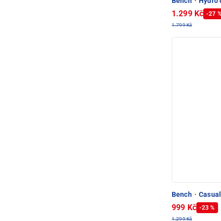
Bench
·
Hydro q
1.299 Kč
-27 
1.799 Kč
Bench
·
Casual
999 Kč
-23 %
1.299 Kč