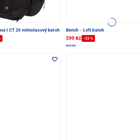
ss I CT 20 volnočasový batoh
Bench
·
Loft batoh
599 Kč
%
-33 %
899 Kč