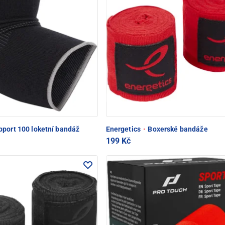
port 100 loketní bandáž
Energetics
·
Boxerské bandáže
199 Kč