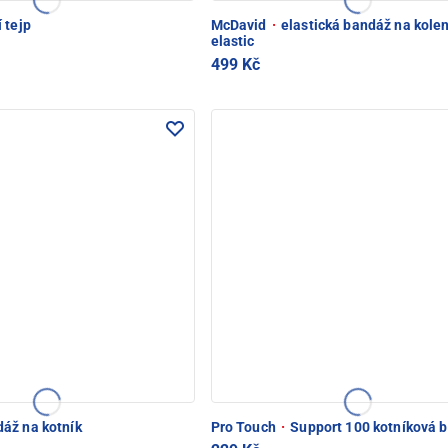
 tejp
McDavid
·
elastická bandáž na kole
elastic
499 Kč
áž na kotník
Pro Touch
·
Support 100 kotníková 