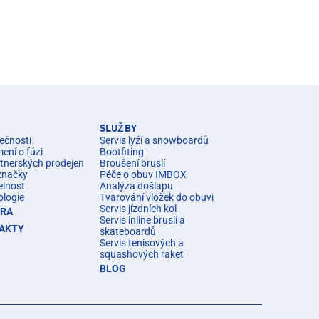
SLUŽBY
ečnosti
Servis lyží a snowboardů
ní o fúzi
Bootfiting
rtnerských prodejen
Broušení bruslí
značky
Péče o obuv IMBOX
elnost
Analýza došlapu
ologie
Tvarování vložek do obuvi
Servis jízdních kol
ÉRA
Servis inline bruslí a
AKTY
skateboardů
Servis tenisových a
squashových raket
BLOG