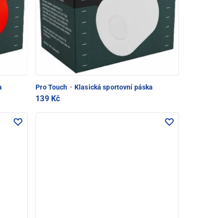
a
Pro Touch
·
Klasická sportovní páska
139 Kč