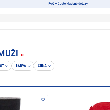
FAQ – Často kladené dotazy
MUŽI
13
OST
BARVA
CENA