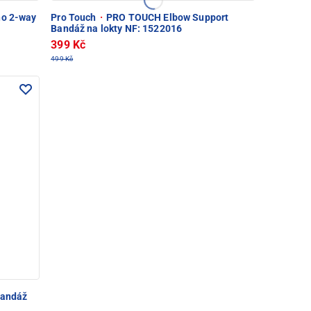
no 2-way
Pro Touch
·
PRO TOUCH Elbow Support
Bandáž na lokty NF: 1522016
399 Kč
499 Kč
bandáž