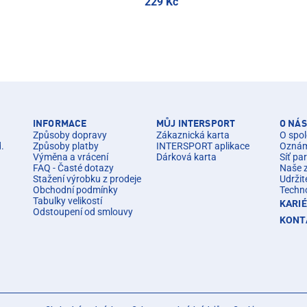
229 Kč
INFORMACE
MŮJ INTERSPORT
O NÁS
Způsoby dopravy
Zákaznická karta
O spol
d.
Způsoby platby
INTERSPORT aplikace
Oznáme
Výměna a vrácení
Dárková karta
Síť pa
FAQ - Časté dotazy
Naše 
Stažení výrobku z prodeje
Udržit
Obchodní podmínky
Techn
Tabulky velikostí
KARI
Odstoupení od smlouvy
KONT