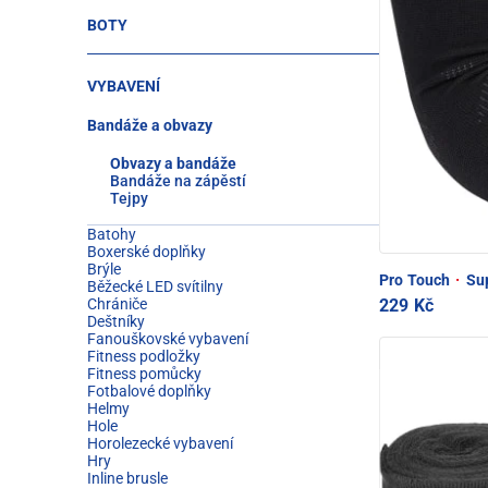
BOTY
VYBAVENÍ
Bandáže a obvazy
Obvazy a bandáže
Bandáže na zápěstí
Tejpy
Batohy
Boxerské doplňky
Brýle
Pro Touch
·
Sup
Běžecké LED svítilny
229 Kč
Chrániče
Deštníky
Fanouškovské vybavení
Fitness podložky
Fitness pomůcky
Fotbalové doplňky
Helmy
Hole
Horolezecké vybavení
Hry
Inline brusle