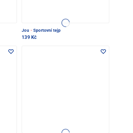
Jou
·
Sportovní tejp
139 Kč