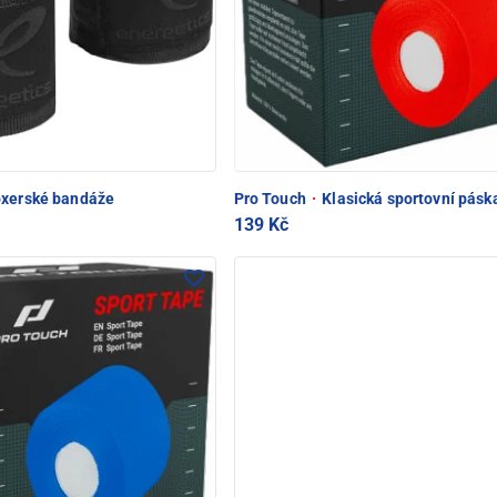
xerské bandáže
Pro Touch
·
Klasická sportovní pásk
139 Kč