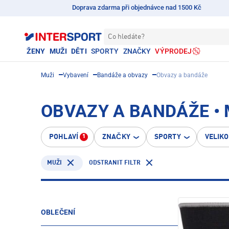
Doprava zdarma při objednávce nad 1500 Kč
Co hledáte?
ŽENY
MUŽI
DĚTI
SPORTY
ZNAČKY
VÝPRODEJ
Muži
Vybavení
Bandáže a obvazy
Obvazy a bandáže
OBVAZY A BANDÁŽE • 
POHLAVÍ
ZNAČKY
SPORTY
VELIK
1
ODSTRANIT FILTR
MUŽI
OBLEČENÍ