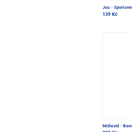
Jou
·
Sportovní
139 Kč
McDavid
·
Band