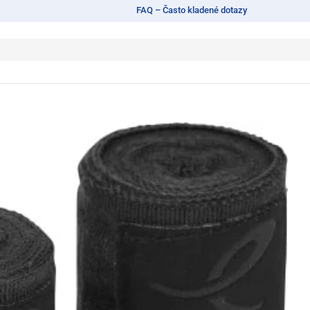
FAQ – Často kladené dotazy