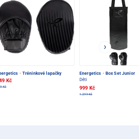
nergetics
·
Tréninkové lapačky
Energetics
·
Box Set Junior
Děti
49 Kč
9 Kč
999 Kč
1.299 Kč