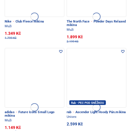
Nike
·
Club Fleece mikina
The North Face
·
Powder Days Relaxed
mikina
Muži
Muži
1.349 Kč
1.899 Kč
1.799 Kč
2.199 Kč
Rab - PEC POD SNĚŽKOU
adidas
·
Future Icons Small Logo
rab
·
Ascendor Light Hoody Pán.mikina
mikina
Unisex
Muži
2.599 Kč
1.149 Kč