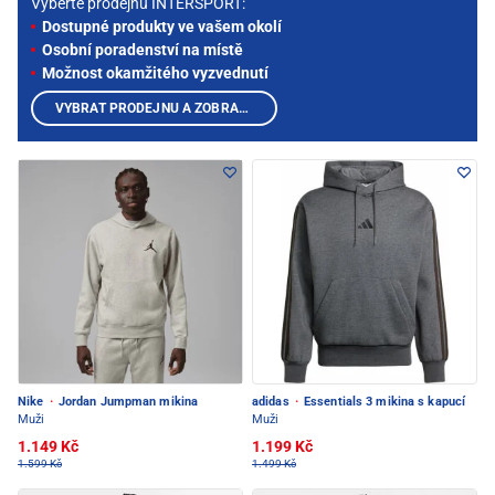
Vyberte prodejnu INTERSPORT:
Dostupné produkty ve vašem okolí
Osobní poradenství na místě
Možnost okamžitého vyzvednutí
VYBRAT PRODEJNU A ZOBRAZIT PRODUKTY
Nike
·
Jordan Jumpman mikina
adidas
·
Essentials 3 mikina s kapucí
Muži
Muži
1.149 Kč
1.199 Kč
1.599 Kč
1.499 Kč