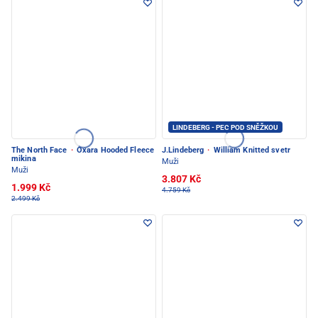
LINDEBERG - PEC POD SNĚŽKOU
The North Face
·
Oxara Hooded Fleece
J.Lindeberg
·
William Knitted svetr
mikina
Muži
Muži
3.807 Kč
1.999 Kč
4.759 Kč
2.499 Kč