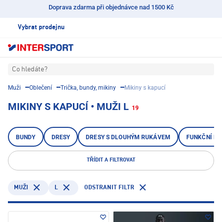
Doprava zdarma při objednávce nad 1500 Kč
Vybrat prodejnu
Co hledáte?
Muži
Oblečení
Trička, bundy, mikiny
Mikiny s kapucí
MIKINY S KAPUCÍ • MUŽI L
19
BUNDY
DRESY
DRESY S DLOUHÝM RUKÁVEM
FUNKČNÍ KO
TŘÍDIT A FILTROVAT
L
ODSTRANIT FILTR
MUŽI