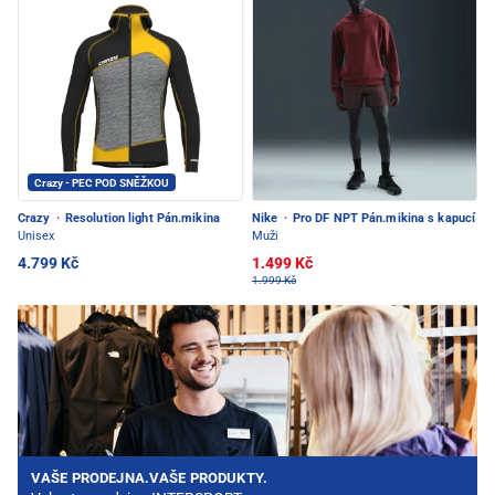
Crazy - PEC POD SNĚŽKOU
Crazy
·
Resolution light Pán.mikina
Nike
·
Pro DF NPT Pán.mikina s kapucí
Unisex
Muži
4.799 Kč
1.499 Kč
1.999 Kč
VAŠE PRODEJNA.VAŠE PRODUKTY.