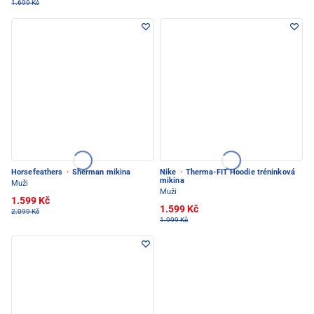
1.699 Kč
Horsefeathers
·
Sherman mikina
Nike
·
Therma-FIT Hoodie tréninková
mikina
Muži
Muži
1.599 Kč
1.599 Kč
2.099 Kč
1.999 Kč