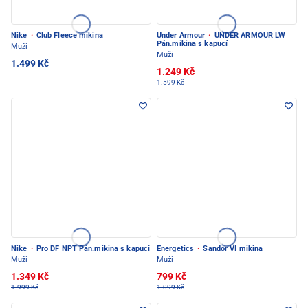
Nike
·
Club Fleece mikina
Under Armour
·
UNDER ARMOUR LW
Pán.mikina s kapucí
Muži
Muži
1.499 Kč
1.249 Kč
1.599 Kč
Nike
·
Pro DF NPT Pán.mikina s kapucí
Energetics
·
Sandor VI mikina
Muži
Muži
1.349 Kč
799 Kč
1.999 Kč
1.099 Kč