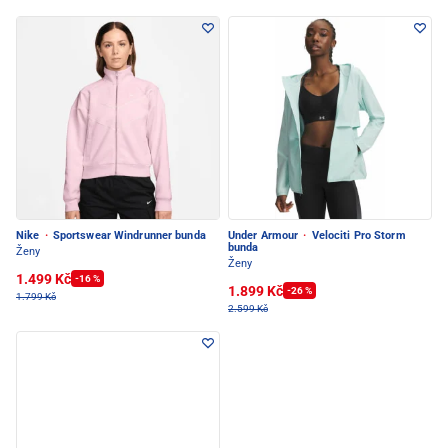
Nike
·
Sportswear Windrunner bunda
Under Armour
·
Velociti Pro Storm
bunda
Ženy
Ženy
1.499 Kč
-16 %
1.899 Kč
-26 %
1.799 Kč
2.599 Kč