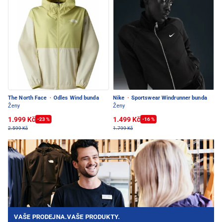
The North Face
·
Odles Wind bunda
Nike
·
Sportswear Windrunner bunda
Ženy
Ženy
1.999 Kč
1.499 Kč
-23 %
-16 %
2.599 Kč
1.799 Kč
VAŠE PRODEJNA.VAŠE PRODUKTY.