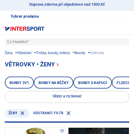
Doprava zdarma při objednávce nad 1500 Kč
Vybrat prodejnu
Co hledáte?
Ženy
Oblečení
Trička, bundy, mikiny
Bundy
Větrovky
VĚTROVKY • ŽENY
7
BUNDY 3V1
BUNDY NA BĚŽKY
BUNDY S KAPUCÍ
FLEECOV
TŘÍDIT A FILTROVAT
ODSTRANIT FILTR
ŽENY