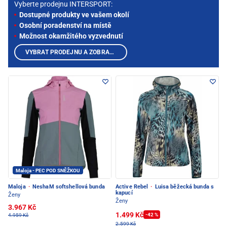
Vyberte prodejnu INTERSPORT:
Dostupné produkty ve vašem okolí
Osobní poradenství na místě
Možnost okamžitého vyzvednutí
VYBRAT PRODEJNU A ZOBRAZIT PRODUKTY
Maloja - PEC POD SNĚŽKOU
Maloja
·
NeshaM softshellová bunda
Active Rebel
·
Luisa běžecká bunda s
kapucí
Ženy
Ženy
3.967 Kč
1.499 Kč
-42 %
4.959 Kč
2.599 Kč