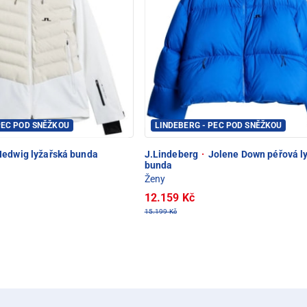
PEC POD SNĚŽKOU
LINDEBERG - PEC POD SNĚŽKOU
edwig lyžařská bunda
J.Lindeberg
·
Jolene Down péřová l
bunda
Ženy
12.159 Kč
15.199 Kč