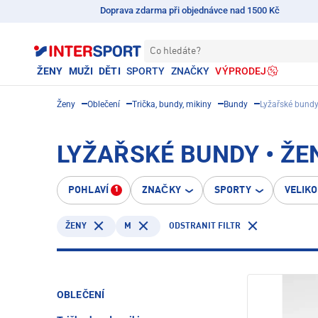
Doprava zdarma při objednávce nad 1500 Kč
Co hledáte?
ŽENY
MUŽI
DĚTI
SPORTY
ZNAČKY
VÝPRODEJ
Ženy
Oblečení
Trička, bundy, mikiny
Bundy
Lyžařské bund
LYŽAŘSKÉ BUNDY • ŽE
POHLAVÍ
ZNAČKY
SPORTY
VELIK
1
M
ODSTRANIT FILTR
ŽENY
OBLEČENÍ