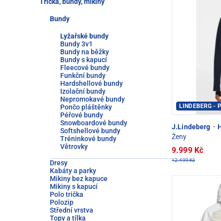
Trička, bundy, mikiny
Bundy
Lyžařské bundy
Bundy 3v1
Bundy na běžky
Bundy s kapucí
Fleecové bundy
Funkční bundy
Hardshellové bundy
Izolační bundy
Nepromokavé bundy
LINDEBERG - 
Pončo pláštěnky
Péřové bundy
Snowboardové bundy
J.Lindeberg
·
H
Softshellové bundy
Ženy
Tréninkové bundy
Větrovky
9.999 Kč
12.499 Kč
Dresy
Kabáty a parky
Mikiny bez kapuce
Mikiny s kapucí
Polo trička
Polozip
Střední vrstva
Topy a tílka