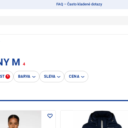
FAQ – Často kladené dotazy
y
NY M
4
OST
BARVA
SLEVA
CENA
1