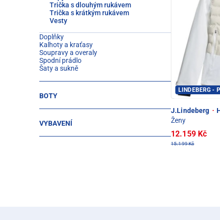
Trička s dlouhým rukávem
Trička s krátkým rukávem
Vesty
Doplňky
Kalhoty a kraťasy
Soupravy a overaly
Spodní prádlo
Šaty a sukně
LINDEBERG - 
BOTY
J.Lindeberg
·
H
Ženy
VYBAVENÍ
12.159 Kč
15.199 Kč