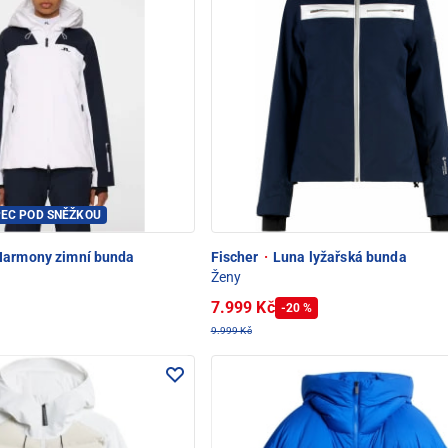
PEC POD SNĚŽKOU
armony zimní bunda
Fischer
·
Luna lyžařská bunda
Ženy
7.999 Kč
-20 %
9.999 Kč