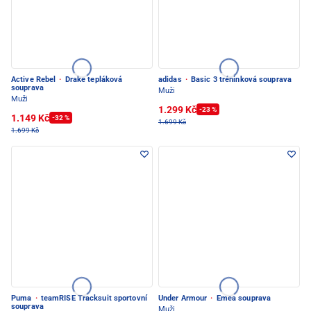
Active Rebel
·
Drake tepláková
adidas
·
Basic 3 tréninková souprava
souprava
Muži
Muži
1.299 Kč
-23 %
1.149 Kč
-32 %
1.699 Kč
1.699 Kč
Puma
·
teamRISE Tracksuit sportovní
Under Armour
·
Emea souprava
souprava
Muži