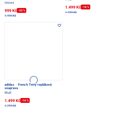
Unisex
1.499 Kč
-16 %
999 Kč
-33 %
1.799 Kč
1.499 Kč
adidas
·
French Terry tepláková
souprava
Muži
1.499 Kč
-16 %
1.799 Kč