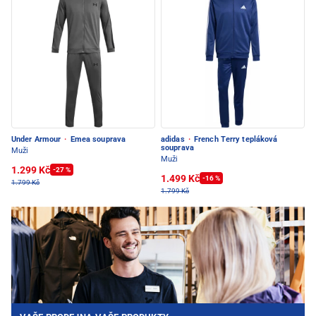
Under Armour
·
Emea souprava
adidas
·
French Terry tepláková
souprava
Muži
Muži
1.299 Kč
-27 %
1.499 Kč
-16 %
1.799 Kč
1.799 Kč