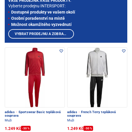
VAŠE PRODEJNA.VAŠE PRODUKTY.
Vyberte prodejnu INTERSPORT:
Dostupné produkty ve vašem okolí
Osobní poradenství na místě
Možnost okamžitého vyzvednutí
VYBRAT PRODEJNU A ZOBRAZIT PRODUKTY
adidas
·
Sportswear Basic tepláková
adidas
·
French Terry tepláková
souprava
souprava
Muži
Muži
1.249 Kč
1.249 Kč
-30 %
-30 %