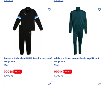
1.799 Kč
1.799 Kč
Puma
·
Individual RISE Track sportovní
adidas
·
Sportswear Basic tepláková
souprava
souprava
Muži
Muži
999 Kč
999 Kč
-33 %
-44 %
1.499 Kč
1.799 Kč