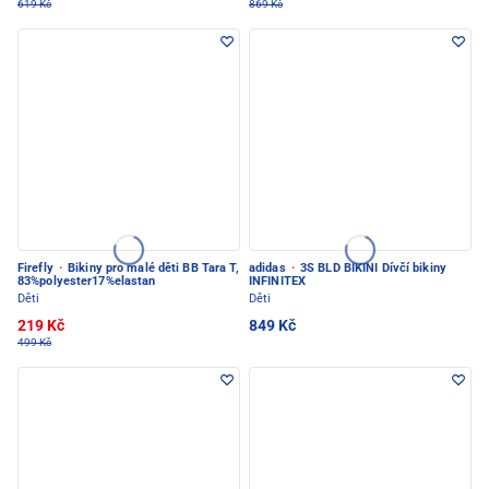
619 Kč
869 Kč
Firefly
·
Bikiny pro malé děti BB Tara T,
adidas
·
3S BLD BIKINI Dívčí bikiny
83%polyester17%elastan
INFINITEX
Děti
Děti
219 Kč
849 Kč
499 Kč