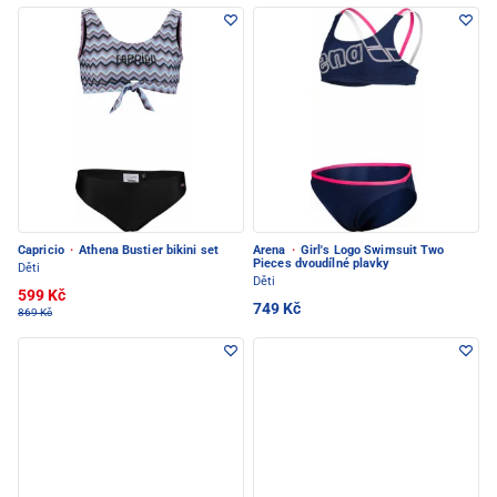
Capricio
·
Athena Bustier bikini set
Arena
·
Girl's Logo Swimsuit Two
Pieces dvoudílné plavky
Děti
Děti
599 Kč
749 Kč
869 Kč