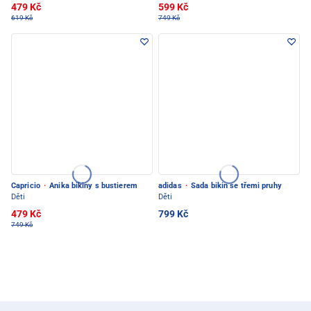
479 Kč
599 Kč
619 Kč
749 Kč
Capricio
·
Anika bikiny s bustierem
adidas
·
Sada bikin se třemi pruhy
Děti
Děti
479 Kč
799 Kč
749 Kč