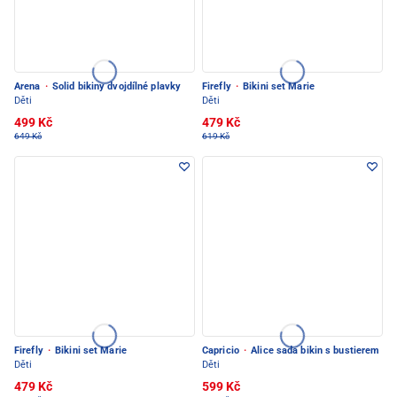
Arena
·
Solid bikiny dvojdílné plavky
Firefly
·
Bikini set Marie
Děti
Děti
499 Kč
479 Kč
649 Kč
619 Kč
Firefly
·
Bikini set Marie
Capricio
·
Alice sada bikin s bustierem
Děti
Děti
479 Kč
599 Kč