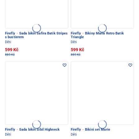
Firefly
·
Sada bikin Safira Batik Stripes
Firefly
·
Bikiny Maria Retro Batik
s bustierem
Triangle
Děti
Děti
599 Kč
599 Kč
869 Kč
869 Kč
Firefly
·
Sada bikin Sibil Highneck
Firefly
·
Bikini set Marie
Děti
Děti