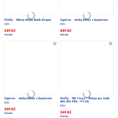
Firefly
·
Bikiny Malia Batik Stripes
Capricio
·
Anika bikiny s bustierem
Děti
Děti
349 Kč
449 Kč
449 Kč
549 Kč
Capricio
·
Anika bikiny s bustierem
Firefly
·
BB Tessa T Bikiny pro malé
děti 83% PES, 17% EA
Děti
Děti
399 Kč
349 Kč
549 Kč
499 Kč