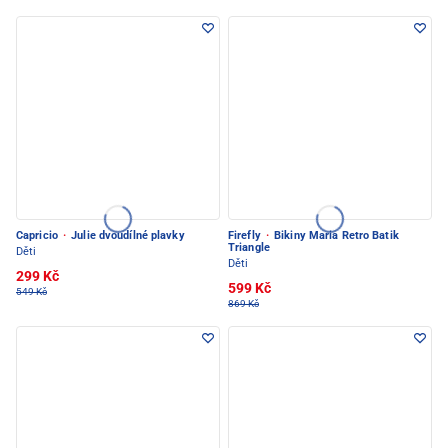
Capricio
·
Julie dvoudílné plavky
Firefly
·
Bikiny Maria Retro Batik
Triangle
Děti
Děti
299 Kč
599 Kč
549 Kč
869 Kč