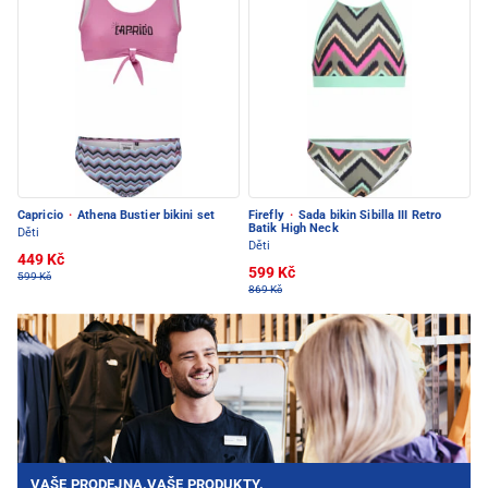
Capricio
·
Athena Bustier bikini set
Firefly
·
Sada bikin Sibilla III Retro
Batik High Neck
Děti
Děti
449 Kč
599 Kč
599 Kč
869 Kč
VAŠE PRODEJNA.VAŠE PRODUKTY.