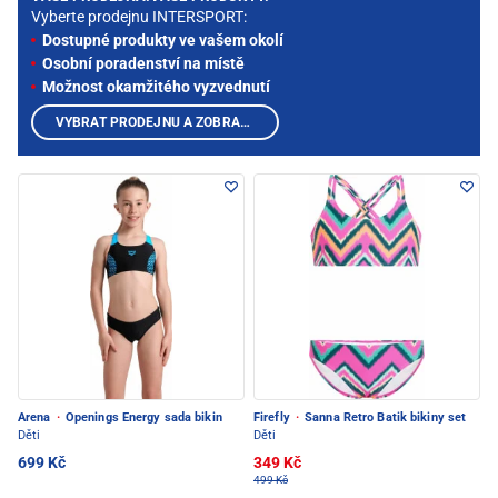
Vyberte prodejnu INTERSPORT:
Dostupné produkty ve vašem okolí
Osobní poradenství na místě
Možnost okamžitého vyzvednutí
VYBRAT PRODEJNU A ZOBRAZIT PRODUKTY
Arena
·
Openings Energy sada bikin
Firefly
·
Sanna Retro Batik bikiny set
Děti
Děti
699 Kč
349 Kč
499 Kč