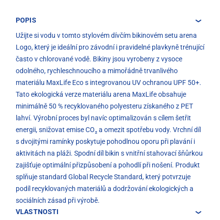
POPIS
Užijte si vodu v tomto stylovém dívčím bikinovém setu arena
Logo, který je ideální pro závodní i pravidelné plavkyně trénující
často v chlorované vodě. Bikiny jsou vyrobeny z vysoce
odolného, rychleschnoucího a mimořádně trvanlivého
materiálu MaxLife Eco s integrovanou UV ochranou UPF 50+.
Tato ekologická verze materiálu arena MaxLife obsahuje
minimálně 50 % recyklovaného polyesteru získaného z PET
lahví. Výrobní proces byl navíc optimalizován s cílem šetřit
energii, snižovat emise CO₂ a omezit spotřebu vody. Vrchní díl
s dvojitými ramínky poskytuje pohodlnou oporu při plavání i
aktivitách na pláži. Spodní díl bikin s vnitřní stahovací šňůrkou
zajišťuje optimální přizpůsobení a pohodlí při nošení. Produkt
splňuje standard Global Recycle Standard, který potvrzuje
podíl recyklovaných materiálů a dodržování ekologických a
sociálních zásad při výrobě.
VLASTNOSTI