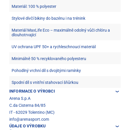
Materiál: 100 % polyester
Stylové dívčí bikiny do bazénu i na trénink
Materiál MaxLife Eco – maximálně odolný vůči chlóru a
dlouhotrvající
UV ochrana UPF 50+ a rychleschnoucí materiál
Minimálně 50 % recyklovaného polyesteru
Pohodlný vrchní díl s dvojitými ramínky
Spodní díl s vnitřní stahovací šňůrkou
INFORMACE O VÝROBCI
Arena S.p.A
C.da Cisterna 84/85
IT - 62029 Tolentino (MC)
info@arenasport.com
ÚDAJE O VÝROBKU