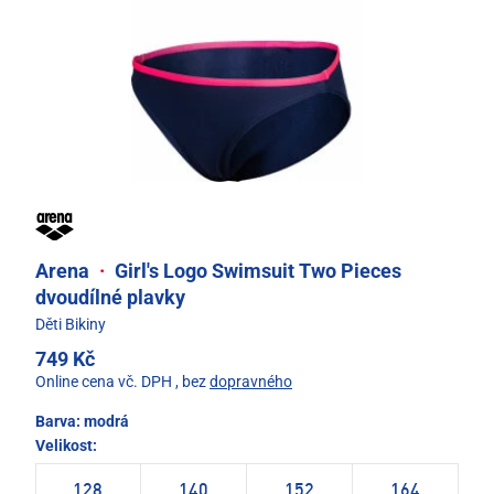
Arena
·
Girl's Logo Swimsuit Two Pieces
dvoudílné plavky
Děti Bikiny
749 Kč
Online cena vč. DPH
, bez
dopravného
Barva:
modrá
Velikost:
128
140
152
164