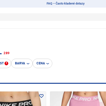
FAQ – Často kladené dotazy
L
289
OST
BARVA
CENA
1