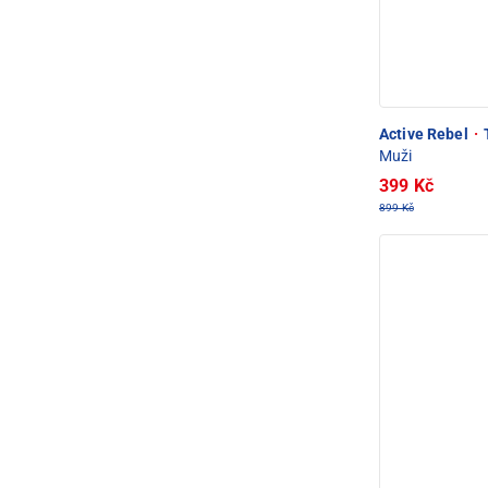
Active Rebel
·
T
Muži
399 Kč
899 Kč