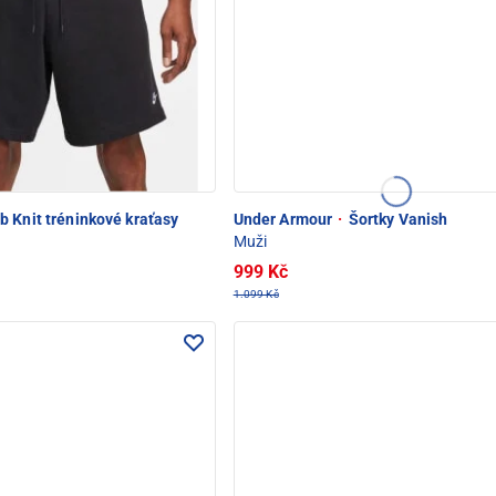
 Knit tréninkové kraťasy
Under Armour
·
Šortky Vanish
Muži
999 Kč
1.099 Kč