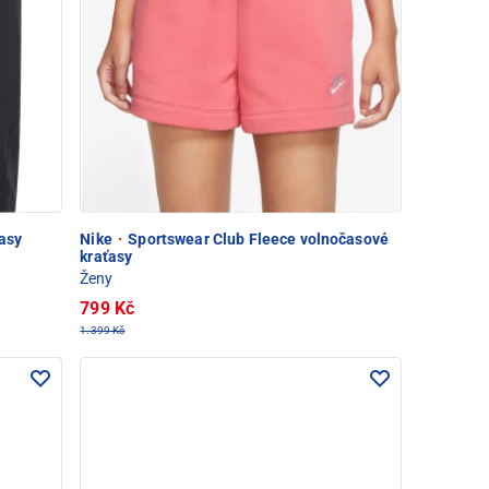
ťasy
Nike
·
Sportswear Club Fleece volnočasové
kraťasy
Ženy
799 Kč
1.399 Kč