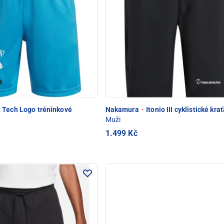
Tech Logo tréninkové
Nakamura
·
Itonio III cyklistické kra
Muži
1.499 Kč