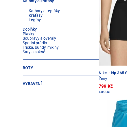
Kalhoty a kraťasy
Kalhoty a tepláky
Kraťasy
Legíny
Doplňky
Plavky
Soupravy a overaly
Spodní prádlo
Trička, bundy, mikiny
Šaty a sukně
BOTY
Nike
·
Np 365 S
Ženy
VYBAVENÍ
799 Kč
1.049 Kč