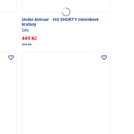
Under Armour
·
HG SHORTY tréninkové
kraťasy
Děti
449 Kč
599 Kč