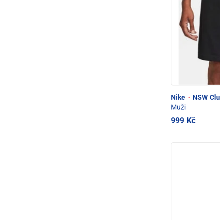
Nike
·
NSW Club
Muži
999 Kč