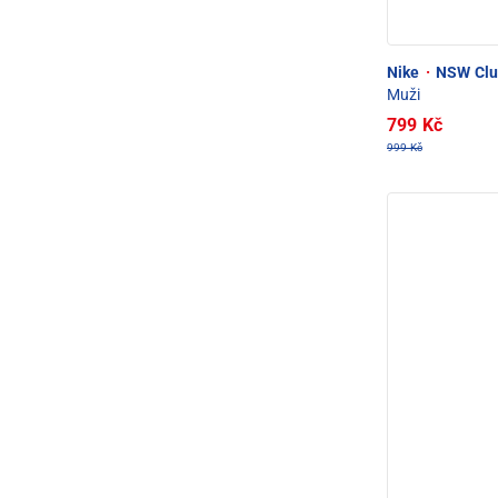
Nike
·
NSW Club
Muži
799 Kč
999 Kč