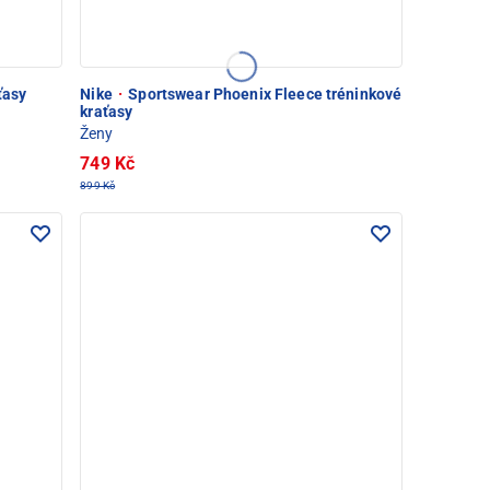
ťasy
Nike
·
Sportswear Phoenix Fleece tréninkové
kraťasy
Ženy
749 Kč
899 Kč