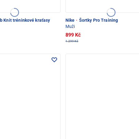
 Knit tréninkové kraťasy
Nike
·
Šortky Pro Training
Muži
899 Kč
1.299 Kč