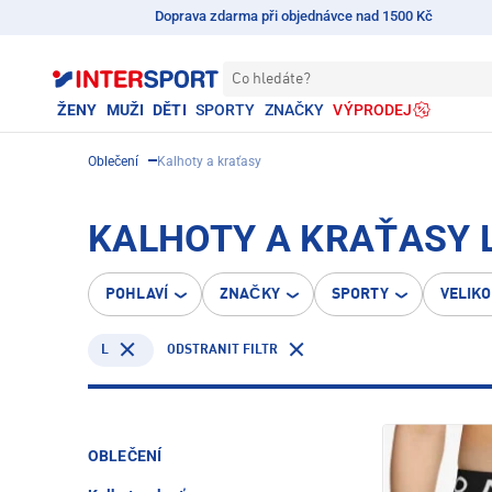
Doprava zdarma při objednávce nad 1500 Kč
Co hledáte?
ŽENY
MUŽI
DĚTI
SPORTY
ZNAČKY
VÝPRODEJ
Oblečení
Kalhoty a kraťasy
KALHOTY A KRAŤASY 
POHLAVÍ
ZNAČKY
SPORTY
VELIK
L
ODSTRANIT FILTR
OBLEČENÍ