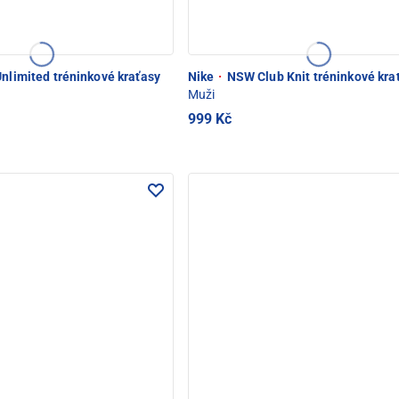
Unlimited tréninkové kraťasy
Nike
·
NSW Club Knit tréninkové kra
Muži
999 Kč