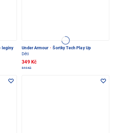
 legíny
Under Armour
·
Šortky Tech Play Up
Děti
349 Kč
549 Kč