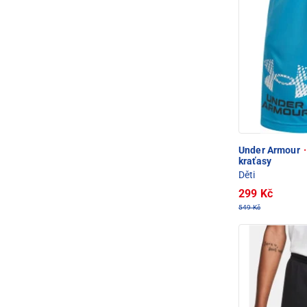
Under Armour
·
kraťasy
Děti
299 Kč
549 Kč