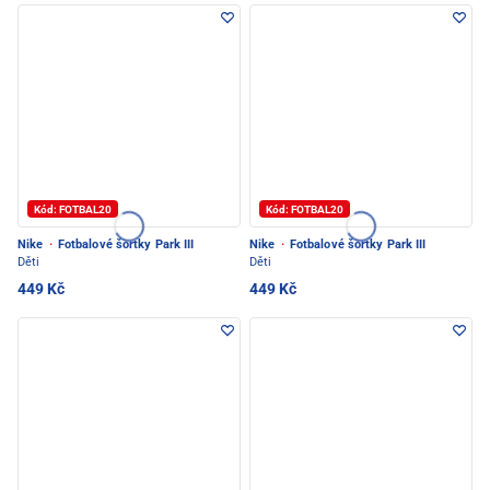
Kód: FOTBAL20
Kód: FOTBAL20
Nike
·
Fotbalové šortky Park III
Nike
·
Fotbalové šortky Park III
Děti
Děti
449 Kč
449 Kč