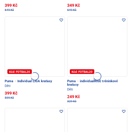
399 Kč
349 Kč
649 Kč
649 Kč
Kód: FOTBAL20
Kód: FOTBAL20
Puma
·
Individual LIGA kraťasy
Puma
·
individualRISE tréninkové
kraťasy
Děti
Děti
399 Kč
249 Kč
599 Kč
329 Kč