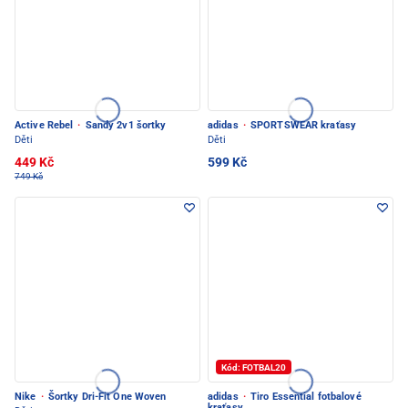
Active Rebel
·
Sandy 2v1 šortky
adidas
·
SPORTSWEAR kraťasy
Děti
Děti
449 Kč
599 Kč
749 Kč
Kód: FOTBAL20
Nike
·
Šortky Dri-Fit One Woven
adidas
·
Tiro Essential fotbalové
kraťasy