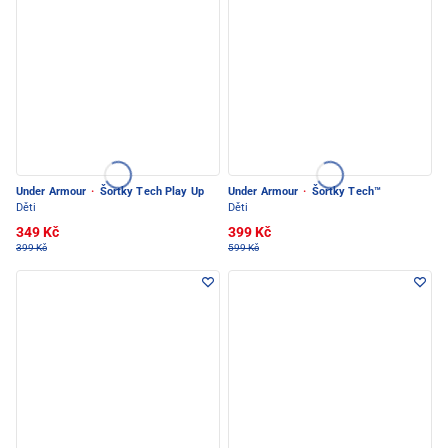
Under Armour
·
Šortky Tech Play Up
Under Armour
·
Šortky Tech™
Děti
Děti
349 Kč
399 Kč
399 Kč
599 Kč