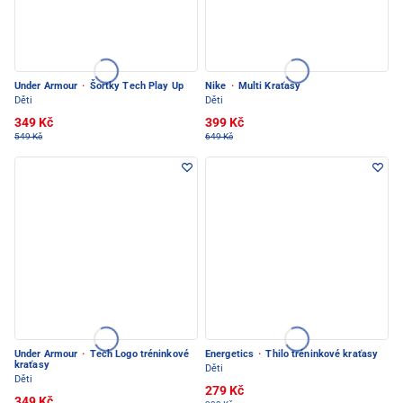
Under Armour
·
Šortky Tech Play Up
Nike
·
Multi Kraťasy
Děti
Děti
349 Kč
399 Kč
549 Kč
649 Kč
Under Armour
·
Tech Logo tréninkové
Energetics
·
Thilo tréninkové kraťasy
kraťasy
Děti
Děti
279 Kč
349 Kč