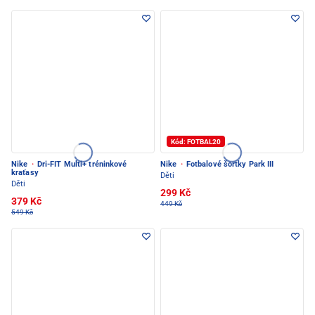
Kód: FOTBAL20
Nike
·
Dri-FIT Multi+ tréninkové
Nike
·
Fotbalové šortky Park III
kraťasy
Děti
Děti
299 Kč
379 Kč
449 Kč
549 Kč