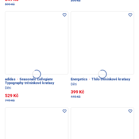
399 Kč
599 Kč
adidas
·
Seasonals Collegiate
Energetics
·
Thilo tréninkové kraťasy
Typography tréninkové kraťasy
Děti
Děti
399 Kč
529 Kč
449 Kč
749 Kč