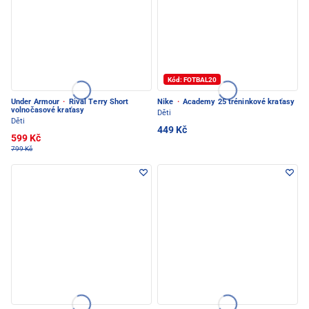
Kód: FOTBAL20
Under Armour
·
Rival Terry Short
Nike
·
Academy 25 tréninkové kraťasy
volnočasové kraťasy
Děti
Děti
449 Kč
599 Kč
799 Kč