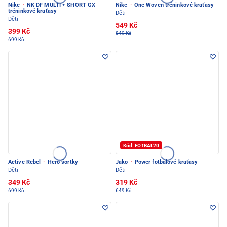
Nike
·
NK DF MULTI + SHORT GX
Nike
·
One Woven tréninkové kraťasy
tréninkové kraťasy
Děti
Děti
549 Kč
399 Kč
849 Kč
699 Kč
Kód: FOTBAL20
Active Rebel
·
Hero šortky
Jako
·
Power fotbalové kraťasy
Děti
Děti
349 Kč
319 Kč
699 Kč
649 Kč