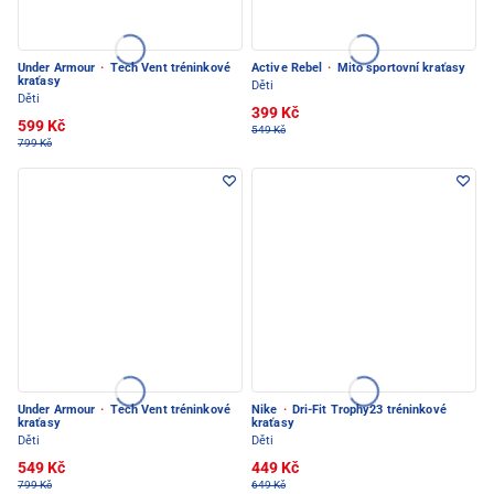
Under Armour
·
Tech Vent tréninkové
Active Rebel
·
Mito sportovní kraťasy
kraťasy
Děti
Děti
399 Kč
599 Kč
549 Kč
799 Kč
Under Armour
·
Tech Vent tréninkové
Nike
·
Dri-Fit Trophy23 tréninkové
kraťasy
kraťasy
Děti
Děti
549 Kč
449 Kč
799 Kč
649 Kč