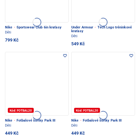
Nike
·
Sportswear Club 6in kraťasy
Under Armour
·
Tech Logo tréninkové
kraťasy
Děti
Děti
799 Kč
549 Kč
Kód: FOTBAL20
Kód: FOTBAL20
Nike
·
Fotbalové šortky Park III
Nike
·
Fotbalové šortky Park III
Děti
Děti
449 Kč
449 Kč