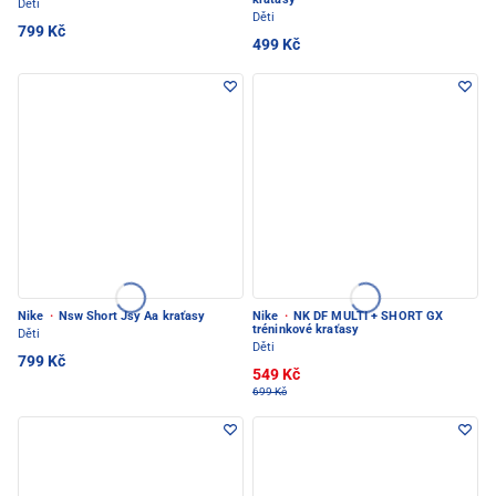
Děti
Děti
799 Kč
499 Kč
Nike
·
Nsw Short Jsy Aa kraťasy
Nike
·
NK DF MULTI + SHORT GX
tréninkové kraťasy
Děti
Děti
799 Kč
549 Kč
699 Kč