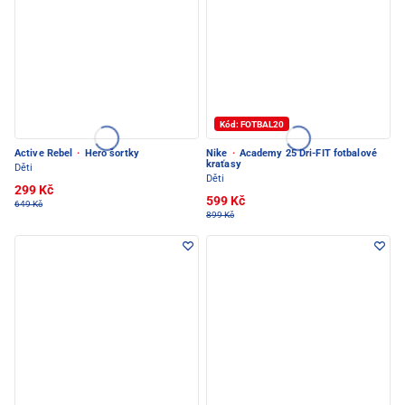
Kód: FOTBAL20
Active Rebel
·
Hero šortky
Nike
·
Academy 25 Dri-FIT fotbalové
kraťasy
Děti
Děti
299 Kč
599 Kč
649 Kč
899 Kč