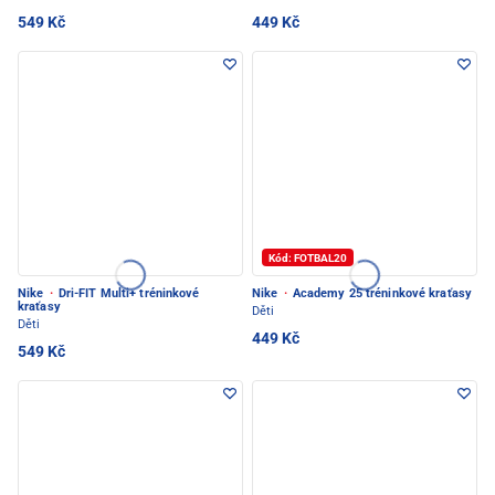
549 Kč
449 Kč
Kód: FOTBAL20
Nike
·
Dri-FIT Multi+ tréninkové
Nike
·
Academy 25 tréninkové kraťasy
kraťasy
Děti
Děti
449 Kč
549 Kč