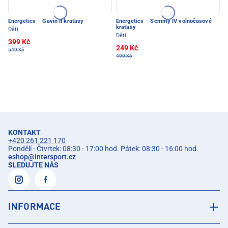
Energetics
·
Gavin II kraťasy
Energetics
·
Semmy IV volnočasové
kraťasy
Děti
Děti
399 Kč
249 Kč
549 Kč
499 Kč
KONTAKT
+420 261 221 170
Pondělí - Čtvrtek: 08:30 - 17:00 hod. Pátek: 08:30 - 16:00 hod.
eshop
@
intersport.cz
SLEDUJTE NÁS
INFORMACE