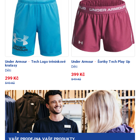
Under Armour
·
Tech Logo tréninkové
Under Armour
·
Šortky Tech Play Up
kraťasy
Děti
Děti
399 Kč
299 Kč
549 Kč
549 Kč
VAŠE PRODEJNA.VAŠE PRODUKTY.