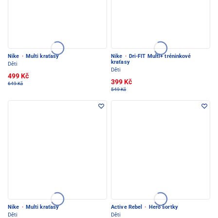
Nike
·
Multi kraťasy
Nike
·
Dri-FIT Multi+ tréninkové
kraťasy
Děti
Děti
499 Kč
399 Kč
649 Kč
549 Kč
Nike
·
Multi kraťasy
Active Rebel
·
Hero šortky
Děti
Děti