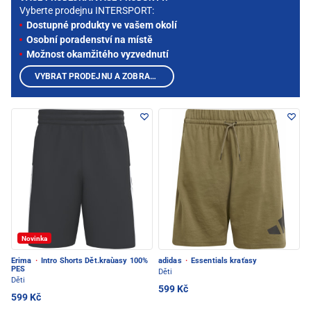
Vyberte prodejnu INTERSPORT:
Dostupné produkty ve vašem okolí
Osobní poradenství na místě
Možnost okamžitého vyzvednutí
VYBRAT PRODEJNU A ZOBRAZIT PRODUKTY
Novinka
Erima
·
Intro Shorts Dět.kraùasy 100%
adidas
·
Essentials kraťasy
PES
Děti
Děti
599 Kč
599 Kč