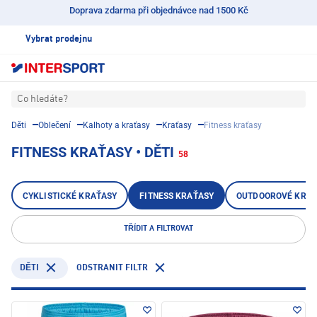
Doprava zdarma při objednávce nad 1500 Kč
Vybrat prodejnu
Co hledáte?
Děti
Oblečení
Kalhoty a kraťasy
Kraťasy
Fitness kraťasy
FITNESS KRAŤASY • DĚTI
58
CYKLISTICKÉ KRAŤASY
FITNESS KRAŤASY
OUTDOOROVÉ KRAŤ
TŘÍDIT A FILTROVAT
ODSTRANIT FILTR
DĚTI