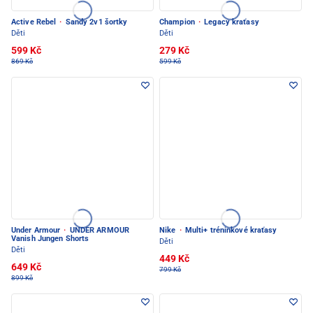
Active Rebel
·
Sandy 2v1 šortky
Champion
·
Legacy kraťasy
Děti
Děti
599 Kč
279 Kč
869 Kč
599 Kč
Under Armour
·
UNDER ARMOUR
Nike
·
Multi+ tréninkové kraťasy
Vanish Jungen Shorts
Děti
Děti
449 Kč
649 Kč
799 Kč
899 Kč