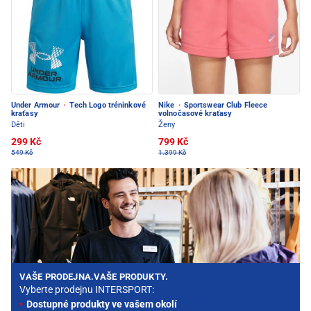
Under Armour
·
Tech Logo tréninkové
Nike
·
Sportswear Club Fleece
kraťasy
volnočasové kraťasy
Děti
Ženy
299 Kč
799 Kč
549 Kč
1.399 Kč
VAŠE PRODEJNA.VAŠE PRODUKTY.
Vyberte prodejnu INTERSPORT:
Dostupné produkty ve vašem okolí