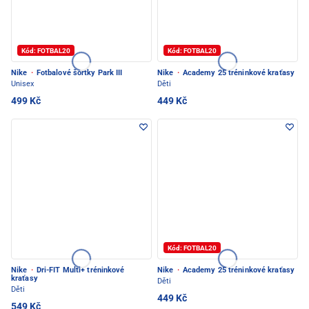
Kód: FOTBAL20
Kód: FOTBAL20
Nike
·
Fotbalové šortky Park III
Nike
·
Academy 25 tréninkové kraťasy
Unisex
Děti
499 Kč
449 Kč
Kód: FOTBAL20
Nike
·
Dri-FIT Multi+ tréninkové
Nike
·
Academy 25 tréninkové kraťasy
kraťasy
Děti
Děti
449 Kč
549 Kč