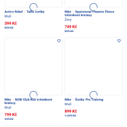
Active Rebel
·
Tallis šortky
Nike
·
Sportswear Phoenix Fleece
tréninkové kraťasy
Muži
Ženy
399 Kč
749 Kč
899 Kč
899 Kč
Nike
·
NSW Club Knit tréninkové
Nike
·
Šortky Pro Training
kraťasy
Muži
Muži
899 Kč
799 Kč
1.299 Kč
999 Kč