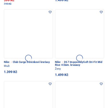
599 Kč
1.499 Kč
749 Kč
Nike
·
Club Cargo tréninkové kraťasy
Nike
·
24.7 ImpossiblySoft Dri-Fit Mid
Rise 4 Dám. kraùasy
Muži
Ženy
1.399 Kč
1.499 Kč