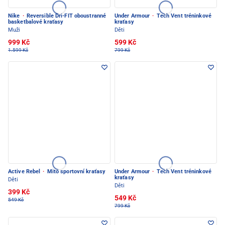
Nike
·
Reversible Dri-FIT oboustranné
Under Armour
·
Tech Vent tréninkové
basketbalové kraťasy
kraťasy
Muži
Děti
999 Kč
599 Kč
1.599 Kč
799 Kč
Active Rebel
·
Mito sportovní kraťasy
Under Armour
·
Tech Vent tréninkové
kraťasy
Děti
Děti
399 Kč
549 Kč
549 Kč
799 Kč