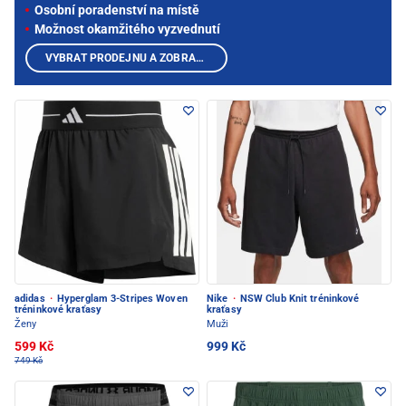
Osobní poradenství na místě
Možnost okamžitého vyzvednutí
VYBRAT PRODEJNU A ZOBRAZIT PRODUKTY
adidas
·
Hyperglam 3-Stripes Woven
Nike
·
NSW Club Knit tréninkové
tréninkové kraťasy
kraťasy
Ženy
Muži
599 Kč
999 Kč
749 Kč