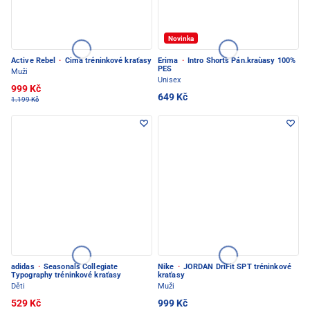
Novinka
Active Rebel
·
Cima tréninkové kraťasy
Erima
·
Intro Shorts Pán.kraùasy 100%
PES
Muži
Unisex
999 Kč
649 Kč
1.199 Kč
adidas
·
Seasonals Collegiate
Nike
·
JORDAN DriFit SPT tréninkové
Typography tréninkové kraťasy
kraťasy
Děti
Muži
529 Kč
999 Kč