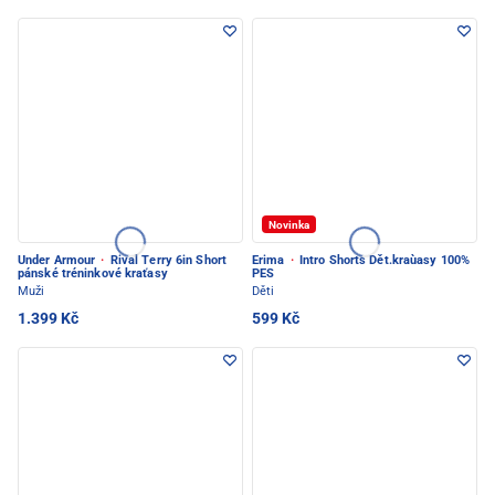
Novinka
Under Armour
·
Rival Terry 6in Short
Erima
·
Intro Shorts Dět.kraùasy 100%
pánské tréninkové kraťasy
PES
Muži
Děti
1.399 Kč
599 Kč