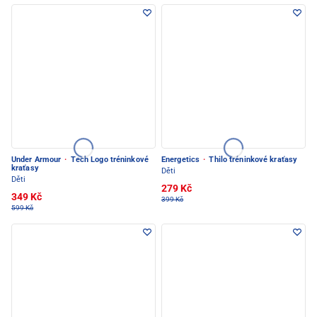
Under Armour
·
Tech Logo tréninkové
Energetics
·
Thilo tréninkové kraťasy
kraťasy
Děti
Děti
279 Kč
349 Kč
399 Kč
599 Kč