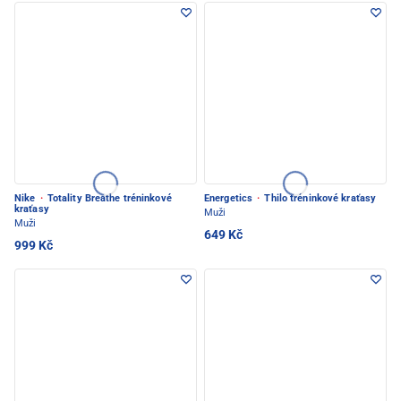
Nike
·
Totality Breathe tréninkové
Energetics
·
Thilo tréninkové kraťasy
kraťasy
Muži
Muži
649 Kč
999 Kč