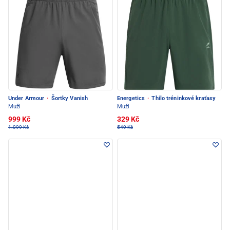
Under Armour
·
Šortky Vanish
Energetics
·
Thilo tréninkové kraťasy
Muži
Muži
999 Kč
329 Kč
1.099 Kč
549 Kč