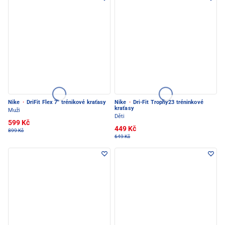
Nike
·
DriFit Flex 7'' trénikové kraťasy
Nike
·
Dri-Fit Trophy23 tréninkové
kraťasy
Muži
Děti
599 Kč
449 Kč
899 Kč
649 Kč