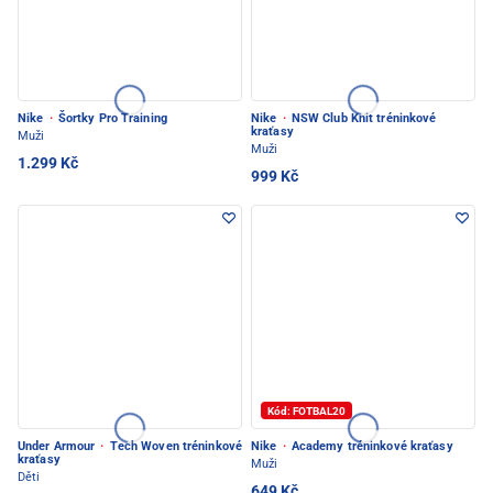
Nike
·
Šortky Pro Training
Nike
·
NSW Club Knit tréninkové
kraťasy
Muži
Muži
1.299 Kč
999 Kč
Kód: FOTBAL20
Under Armour
·
Tech Woven tréninkové
Nike
·
Academy tréninkové kraťasy
kraťasy
Muži
Děti
649 Kč