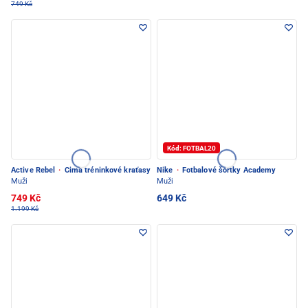
749 Kč
Kód: FOTBAL20
Active Rebel
·
Cima tréninkové kraťasy
Nike
·
Fotbalové šortky Academy
Muži
Muži
749 Kč
649 Kč
1.199 Kč