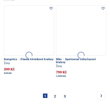
Energetics
·
Olanna tréninkové kraťasy
Nike
·
Sportswear volnočasové
kraťasy
Ženy
Ženy
399 Kč
799 Kč
649 Kč
1.599 Kč
1
2
3