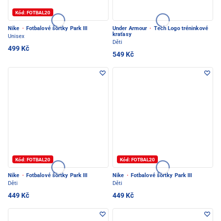
Kód: FOTBAL20
Nike
·
Fotbalové šortky Park III
Under Armour
·
Tech Logo tréninkové
kraťasy
Unisex
Děti
499 Kč
549 Kč
Kód: FOTBAL20
Kód: FOTBAL20
Nike
·
Fotbalové šortky Park III
Nike
·
Fotbalové šortky Park III
Děti
Děti
449 Kč
449 Kč