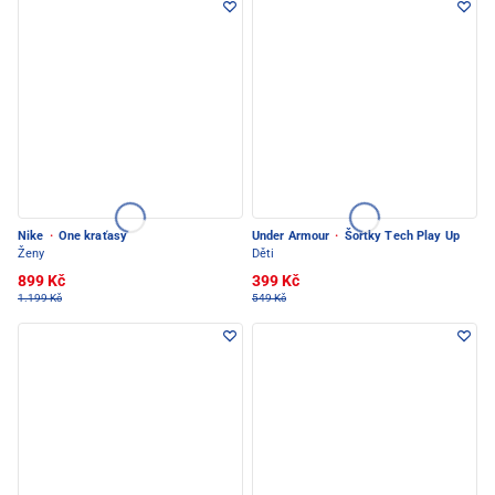
Nike
·
One kraťasy
Under Armour
·
Šortky Tech Play Up
Ženy
Děti
899 Kč
399 Kč
1.199 Kč
549 Kč