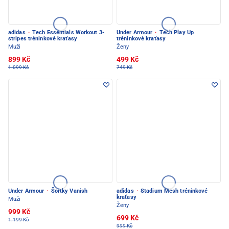
adidas
·
Tech Essentials Workout 3-
Under Armour
·
Tech Play Up
stripes tréninkové kraťasy
tréninkové kraťasy
Muži
Ženy
899 Kč
499 Kč
1.099 Kč
749 Kč
Under Armour
·
Šortky Vanish
adidas
·
Stadium Mesh tréninkové
kraťasy
Muži
Ženy
999 Kč
699 Kč
1.199 Kč
999 Kč