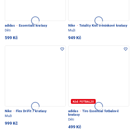
adidas
·
Essentials kraťasy
Nike
·
Totality Knit tréninkové kraťasy
Děti
Muži
599 Kč
949 Kč
Kód: FOTBAL20
Nike
·
Flex DriFit 7 kraťasy
adidas
·
Tiro Essential fotbalové
kraťasy
Muži
Děti
999 Kč
499 Kč