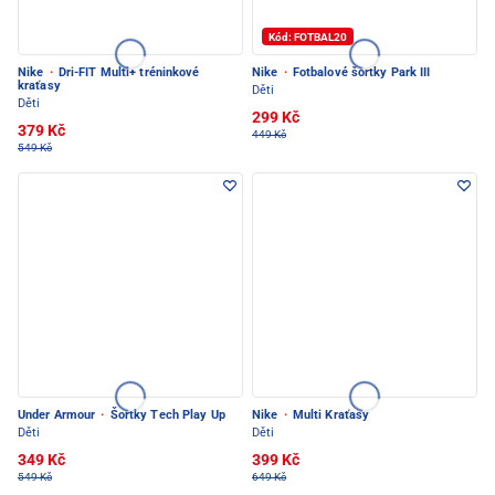
Kód: FOTBAL20
Nike
·
Dri-FIT Multi+ tréninkové
Nike
·
Fotbalové šortky Park III
kraťasy
Děti
Děti
299 Kč
379 Kč
449 Kč
549 Kč
Under Armour
·
Šortky Tech Play Up
Nike
·
Multi Kraťasy
Děti
Děti
349 Kč
399 Kč
549 Kč
649 Kč