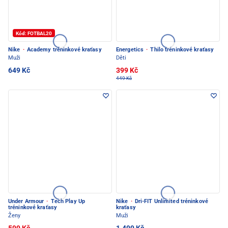
Kód: FOTBAL20
Nike
·
Academy tréninkové kraťasy
Energetics
·
Thilo tréninkové kraťasy
Muži
Děti
649 Kč
399 Kč
449 Kč
Under Armour
·
Tech Play Up
Nike
·
Dri-FIT Unlimited tréninkové
tréninkové kraťasy
kraťasy
Ženy
Muži