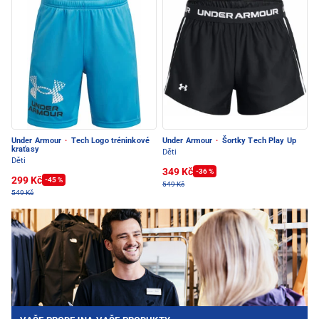
Under Armour
·
Tech Logo tréninkové
Under Armour
·
Šortky Tech Play Up
kraťasy
Děti
Děti
349 Kč
-36 %
299 Kč
-45 %
549 Kč
549 Kč