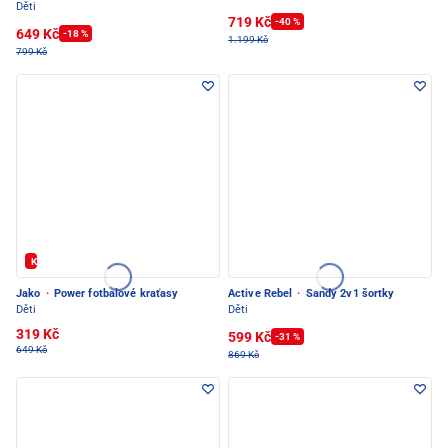
Děti
719 Kč
-40 %
649 Kč
-18 %
1.199 Kč
799 Kč
Kód: FOTBAL20
Jako
·
Power fotbalové kraťasy
Active Rebel
·
Sandy 2v1 šortky
Děti
Děti
319 Kč
599 Kč
-31 %
649 Kč
869 Kč