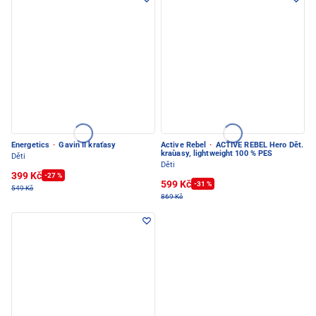
Energetics
·
Gavin II kraťasy
Active Rebel
·
ACTIVE REBEL Hero Dět.
kraùasy, lightweight 100 % PES
Děti
Děti
399 Kč
-27 %
599 Kč
-31 %
549 Kč
869 Kč