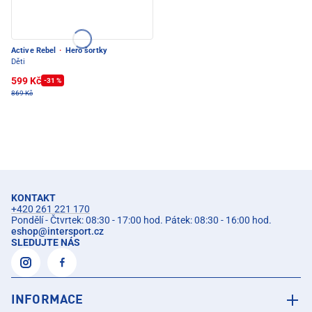
Active Rebel
·
Hero šortky
Děti
599 Kč
-31 %
869 Kč
KONTAKT
+420 261 221 170
Pondělí - Čtvrtek: 08:30 - 17:00 hod. Pátek: 08:30 - 16:00 hod.
eshop
@
intersport.cz
SLEDUJTE NÁS
INFORMACE