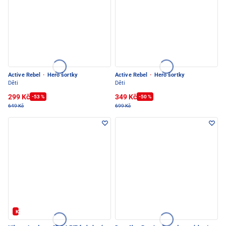
Active Rebel
·
Hero šortky
Active Rebel
·
Hero šortky
Děti
Děti
299 Kč
349 Kč
-53 %
-50 %
649 Kč
699 Kč
Kód: FOTBAL20