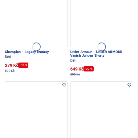
Champion
·
Legacy kraťasy
Under Armour
·
UNDER ARMOUR
Vanish Jungen Shorts
Děti
Děti
279 Kč
-53 %
649 Kč
-27 %
599 Kč
899 Kč