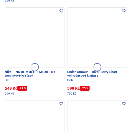
329 Kč
Nike
·
NK DF MULTI + SHORT GX
Under Armour
·
Rival Terry Short
tréninkové kraťasy
volnočasové kraťasy
Děti
Děti
549 Kč
599 Kč
-21 %
-25 %
699 Kč
799 Kč