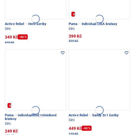
Kód: FOTBAL20
Active Rebel
·
Hero šortky
Puma
·
Individual LIGA kraťasy
Děti
Děti
399 Kč
349 Kč
-46 %
599 Kč
649 Kč
Kód: FOTBAL20
Puma
·
individualRISE tréninkové
Active Rebel
·
Sandy 2v1 šortky
kraťasy
Děti
Děti
449 Kč
-40 %
249 Kč
749 Kč