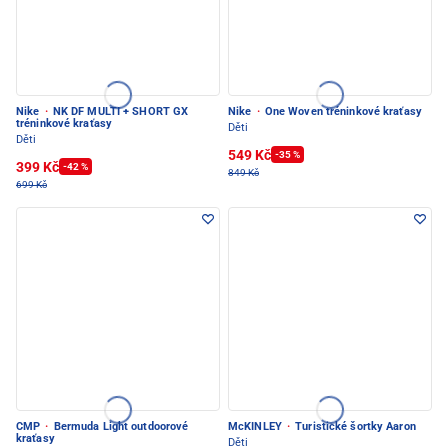
Nike
·
NK DF MULTI + SHORT GX
Nike
·
One Woven tréninkové kraťasy
tréninkové kraťasy
Děti
Děti
549 Kč
-35 %
399 Kč
-42 %
849 Kč
699 Kč
CMP
·
Bermuda Light outdoorové
McKINLEY
·
Turistické šortky Aaron
kraťasy
Děti