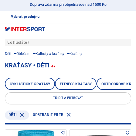
Doprava zdarma při objednávce nad 1500 Kč
Vybrat prodejnu
Co hledáte?
Děti
Oblečení
Kalhoty a kraťasy
Kraťasy
KRAŤASY • DĚTI
47
CYKLISTICKÉ KRAŤASY
FITNESS KRAŤASY
OUTDOOROVÉ KRAŤ
TŘÍDIT A FILTROVAT
ODSTRANIT FILTR
DĚTI