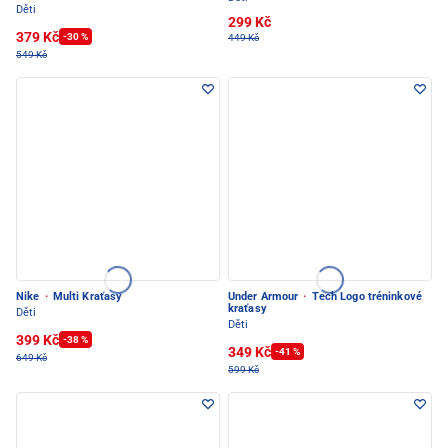
Děti
299 Kč
379 Kč
-30 %
449 Kč
549 Kč
Nike
·
Multi Kraťasy
Under Armour
·
Tech Logo tréninkové
kraťasy
Děti
Děti
399 Kč
-38 %
349 Kč
-41 %
649 Kč
599 Kč