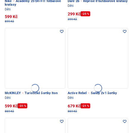
Nike
·
Academy 25 Dri-FIT fotbalové
Dare 2b
·
Reprise II outdoorové kraťasy
kraťasy
Děti
Děti
299 Kč
-25 %
599 Kč
399 Kč
899 Kč
McKINLEY
·
Turistické šortky Iton
Active Rebel
·
Sandy 2v1 šortky
Děti
Děti
599 Kč
679 Kč
-31 %
-21 %
869 Kč
869 Kč