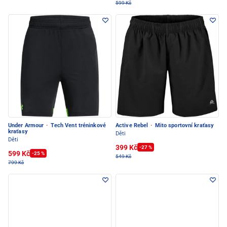
599 Kč
Under Armour
·
Tech Vent tréninkové
Active Rebel
·
Mito sportovní kraťasy
kraťasy
Děti
Děti
399 Kč
-27 %
599 Kč
-25 %
549 Kč
799 Kč