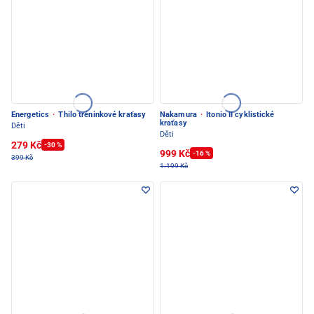
Energetics
·
Thilo tréninkové kraťasy
Nakamura
·
Itonio II cyklistické
kraťasy
Děti
Děti
279 Kč
-30 %
999 Kč
-16 %
399 Kč
1.199 Kč