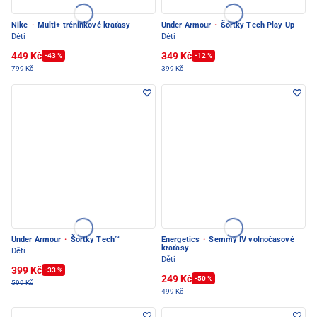
Nike
·
Multi+ tréninkové kraťasy
Under Armour
·
Šortky Tech Play Up
Děti
Děti
449 Kč
349 Kč
-43 %
-12 %
799 Kč
399 Kč
Under Armour
·
Šortky Tech™
Energetics
·
Semmy IV volnočasové
kraťasy
Děti
Děti
399 Kč
-33 %
249 Kč
-50 %
599 Kč
499 Kč