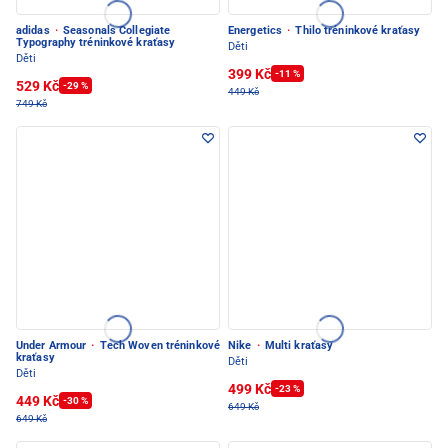
adidas
·
Seasonals Collegiate
Energetics
·
Thilo tréninkové kraťasy
Typography tréninkové kraťasy
Děti
Děti
399 Kč
-11 %
529 Kč
-29 %
449 Kč
749 Kč
Under Armour
·
Tech Woven tréninkové
Nike
·
Multi kraťasy
kraťasy
Děti
Děti
499 Kč
-23 %
449 Kč
-30 %
649 Kč
649 Kč