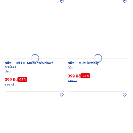
Nike
·
Dri-FIT Multi+ tréninkové
Nike
·
Multi kraťasy
kraťasy
Děti
Děti
399 Kč
-38 %
399 Kč
-27 %
649 Kč
549 Kč