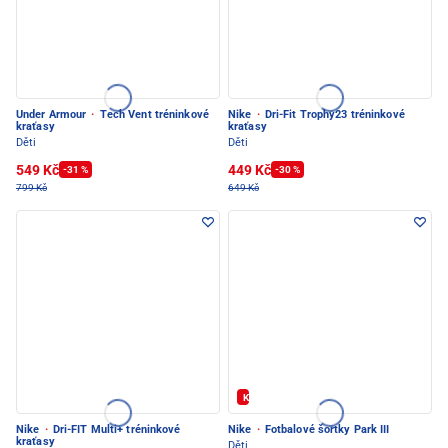
Under Armour
·
Tech Vent tréninkové
Nike
·
Dri-Fit Trophy23 tréninkové
kraťasy
kraťasy
Děti
Děti
549 Kč
449 Kč
-31 %
-30 %
799 Kč
649 Kč
Kód: FOTBAL20
Nike
·
Dri-FIT Multi+ tréninkové
Nike
·
Fotbalové šortky Park III
kraťasy
Děti