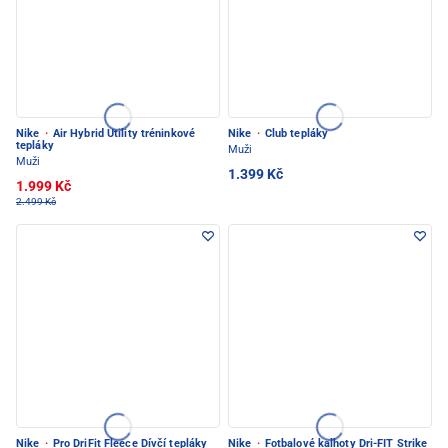
Nike
·
Air Hybrid Utility tréninkové
Nike
·
Club tepláky
tepláky
Muži
Muži
1.399 Kč
1.999 Kč
2.499 Kč
Nike
·
Pro DriFit Fleece Dívčí tepláky
Nike
·
Fotbalové kalhoty Dri-FIT Strike