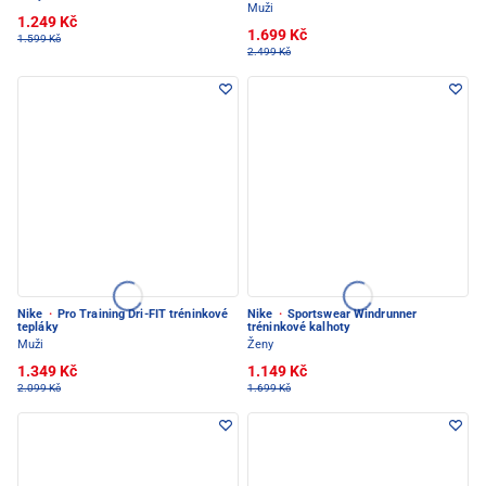
Muži
1.249 Kč
1.699 Kč
1.599 Kč
2.499 Kč
Nike
·
Pro Training Dri-FIT tréninkové
Nike
·
Sportswear Windrunner
tepláky
tréninkové kalhoty
Muži
Ženy
1.349 Kč
1.149 Kč
2.099 Kč
1.699 Kč