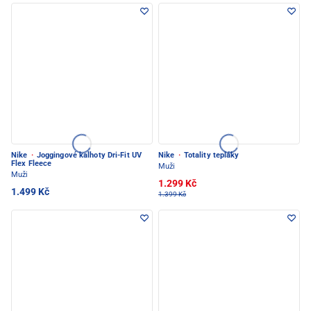
Nike
·
Joggingové kalhoty Dri-Fit UV
Nike
·
Totality tepláky
Flex Fleece
Muži
Muži
1.299 Kč
1.499 Kč
1.399 Kč