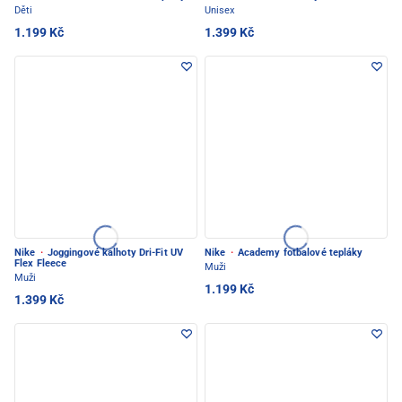
Děti
Unisex
1.199 Kč
1.399 Kč
Nike
·
Joggingové kalhoty Dri-Fit UV
Nike
·
Academy fotbalové tepláky
Flex Fleece
Muži
Muži
1.199 Kč
1.399 Kč