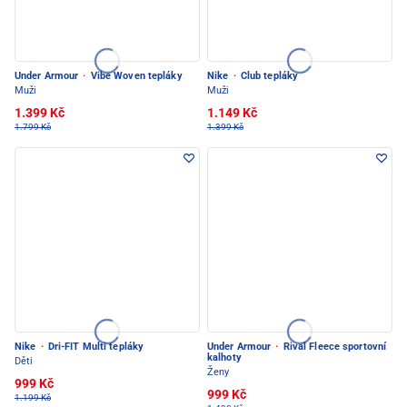
Under Armour
·
Vibe Woven tepláky
Nike
·
Club tepláky
Muži
Muži
1.399 Kč
1.149 Kč
1.799 Kč
1.399 Kč
Nike
·
Dri-FIT Multi tepláky
Under Armour
·
Rival Fleece sportovní
kalhoty
Děti
Ženy
999 Kč
999 Kč
1.199 Kč