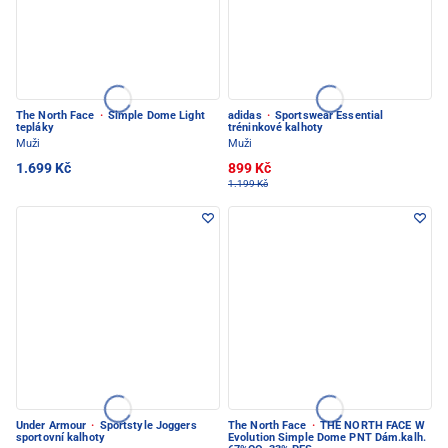
The North Face
·
Simple Dome Light
adidas
·
Sportswear Essential
tepláky
tréninkové kalhoty
Muži
Muži
1.699 Kč
899 Kč
1.199 Kč
Under Armour
·
Sportstyle Joggers
The North Face
·
THE NORTH FACE W
sportovní kalhoty
Evolution Simple Dome PNT Dám.kalh.