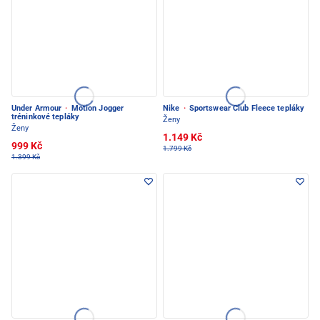
Under Armour
·
Motion Jogger
Nike
·
Sportswear Club Fleece tepláky
tréninkové tepláky
Ženy
Ženy
1.149 Kč
999 Kč
1.799 Kč
1.399 Kč