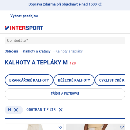
Doprava zdarma při objednávce nad 1500 Kč
Vybrat prodejnu
Co hledáte?
Oblečení
Kalhoty a kraťasy
Kalhoty a tepláky
KALHOTY A TEPLÁKY M
128
BRANKÁŘSKÉ KALHOTY
BĚŽECKÉ KALHOTY
CYKLISTICKÉ KAL
TŘÍDIT A FILTROVAT
M
ODSTRANIT FILTR