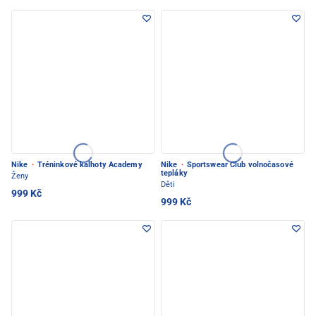
Nike
·
Tréninkové kalhoty Academy
Nike
·
Sportswear Club volnočasové
tepláky
Ženy
Děti
999 Kč
999 Kč