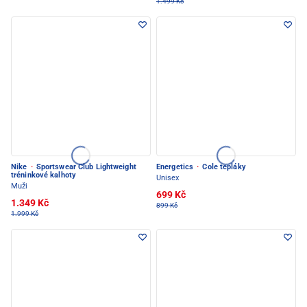
1.499 Kč
Nike
·
Sportswear Club Lightweight
Energetics
·
Cole tepláky
tréninkové kalhoty
Unisex
Muži
699 Kč
1.349 Kč
899 Kč
1.999 Kč