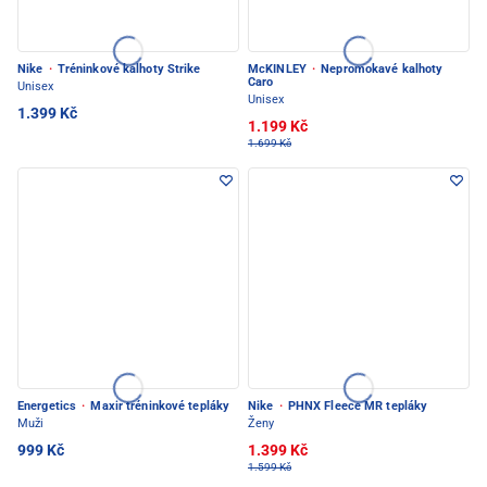
Nike
·
Tréninkové kalhoty Strike
McKINLEY
·
Nepromokavé kalhoty
Caro
Unisex
Unisex
1.399 Kč
1.199 Kč
1.699 Kč
Energetics
·
Maxir tréninkové tepláky
Nike
·
PHNX Fleece MR tepláky
Muži
Ženy
999 Kč
1.399 Kč
1.599 Kč