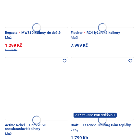
Regatta
·
MW310 kalhoty do deště
Fischer
·
RC4 lyžařské kalhoty
Muži
Muži
1.299 Kč
7.999 Kč
1.999 Kč
CRAFT - PEC POD SNĚŽKOU
Active Rebel
·
Hero 20.20
Craft
·
Essence Training Dám.tepláky
snowboardové kalhoty
Ženy
Muži
1.799 Kč