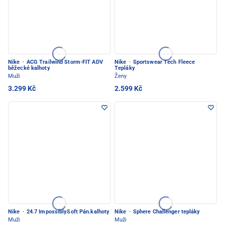
Nike
·
ACG Trailwind Storm-FIT ADV
Nike
·
Sportswear Tech Fleece
běžecké kalhoty
Tepláky
Muži
Ženy
3.299 Kč
2.599 Kč
Nike
·
24.7 ImpossiblySoft Pán.kalhoty
Nike
·
Sphere Challenger tepláky
Muži
Muži