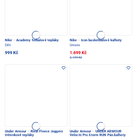
Nike
·
Academy fotbalové tepláky
Nike
·
Icon basketbalové kalhoty
Děti
Unisex
999 Kč
1.699 Kč
2.199 Kč
Under Armour
·
Rival Fleece Joggers
Under Armour
·
UNDER ARMOUR
tréninkové tepláky
Velociti Pro Storm RUN Pán.kalhoty