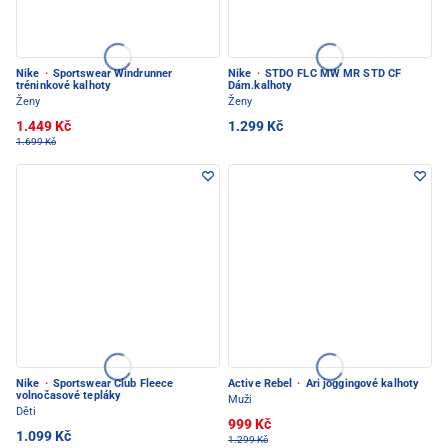
Nike
·
Sportswear Windrunner
Nike
·
STDO FLC MW MR STD CF
tréninkové kalhoty
Dám.kalhoty
Ženy
Ženy
1.449 Kč
1.299 Kč
1.699 Kč
Nike
·
Sportswear Club Fleece
Active Rebel
·
Ari joggingové kalhoty
volnočasové tepláky
Muži
Děti
999 Kč
1.099 Kč
1.299 Kč