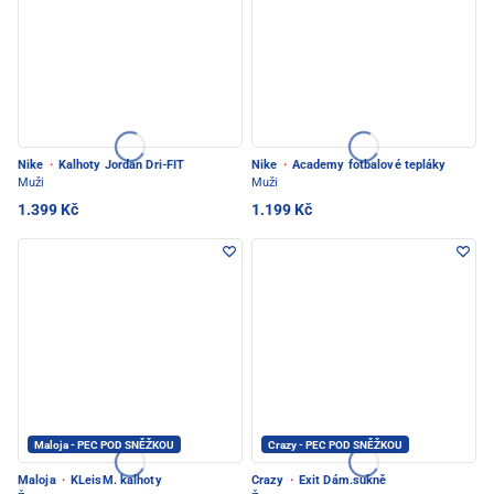
Nike
·
Kalhoty Jordan Dri-FIT
Nike
·
Academy fotbalové tepláky
Muži
Muži
1.399 Kč
1.199 Kč
Maloja - PEC POD SNĚŽKOU
Crazy - PEC POD SNĚŽKOU
Maloja
·
KLeisM. kalhoty
Crazy
·
Exit Dám.sukně