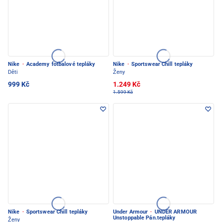
Nike
·
Academy fotbalové tepláky
Nike
·
Sportswear Chill tepláky
Děti
Ženy
999 Kč
1.249 Kč
1.599 Kč
Nike
·
Sportswear Chill tepláky
Under Armour
·
UNDER ARMOUR
Unstoppable Pán.tepláky
Ženy