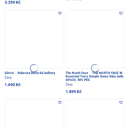
3.299 Kč
Silvini
·
Rubenza běžecké kalhoty
The North Face
·
THE NORTH FACE W
Essential Terry Simple Dome Dám.kalh.
Ženy
60%CO, 40% PES
1.690 Kč
Ženy
1.899 Kč