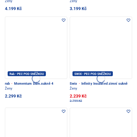
Ženy
Ženy
4.199 Kč
3.199 Kč
Rab - PEC POD SNĚŽKOU
SWIX - PEC POD SNĚŽKOU
rab
·
Momentum Dám.sukně 4
Swix
·
Infinity Insulated zimní sukně
Ženy
Ženy
2.299 Kč
2.239 Kč
2.799 Kč