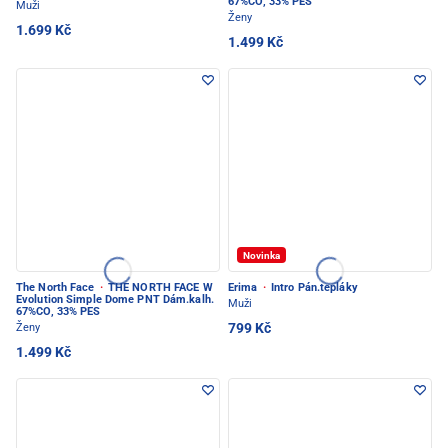
67%CO, 33% PES
Muži
Ženy
1.699 Kč
1.499 Kč
Novinka
The North Face
·
THE NORTH FACE W
Erima
·
Intro Pán.tepláky
Evolution Simple Dome PNT Dám.kalh.
Muži
67%CO, 33% PES
799 Kč
Ženy
1.499 Kč