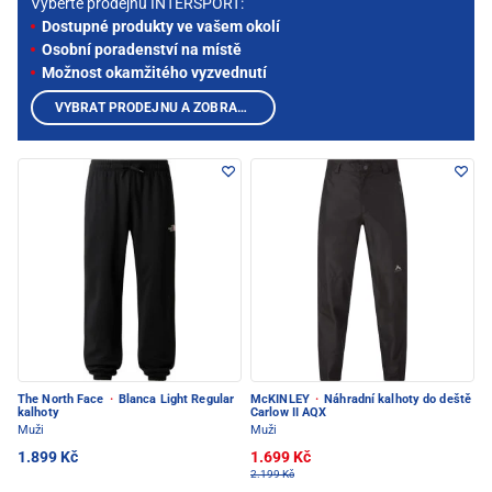
Vyberte prodejnu INTERSPORT:
Dostupné produkty ve vašem okolí
Osobní poradenství na místě
Možnost okamžitého vyzvednutí
VYBRAT PRODEJNU A ZOBRAZIT PRODUKTY
The North Face
·
Blanca Light Regular
McKINLEY
·
Náhradní kalhoty do deště
kalhoty
Carlow II AQX
Muži
Muži
1.899 Kč
1.699 Kč
2.199 Kč