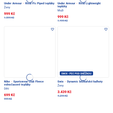
Under Armour
·
Rival Flc Piped tepláky
Under Armour
·
Rival Lightweight
tepláky
Ženy
Muži
999 Kč
999 Kč
1.599 Kč
1.499 Kč
SWIX - PEC POD SNĚŽKOU
Nike
·
Sportswear Club Fleece
Swix
·
Dynamic běžkařské kalhoty
volnočasové tepláky
Ženy
Děti
3.439 Kč
699 Kč
4.299 Kč
999 Kč