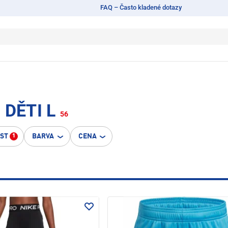
FAQ – Často kladené dotazy
DĚTI L
56
OST
BARVA
CENA
1