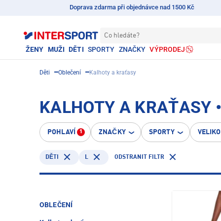
Doprava zdarma při objednávce nad 1500 Kč
Co hledáte?
ŽENY
MUŽI
DĚTI
SPORTY
ZNAČKY
VÝPRODEJ
Děti
Oblečení
Kalhoty a kraťasy
KALHOTY A KRAŤASY • 
POHLAVÍ
ZNAČKY
SPORTY
VELIK
1
L
ODSTRANIT FILTR
DĚTI
OBLEČENÍ