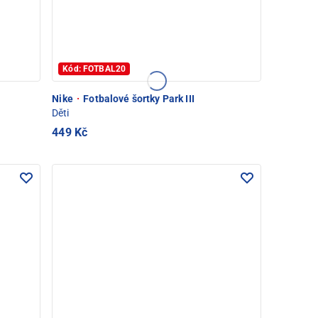
Kód: FOTBAL20
Nike
·
Fotbalové šortky Park III
Děti
449 Kč