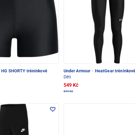
HG SHORTY tréninkové
Under Armour
·
HeatGear tréninkové
Děti
549 Kč
899 Kč