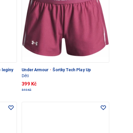
 legíny
Under Armour
·
Šortky Tech Play Up
Děti
399 Kč
549 Kč