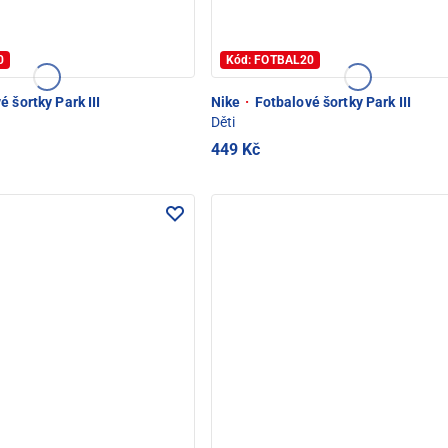
0
Kód: FOTBAL20
 šortky Park III
Nike
·
Fotbalové šortky Park III
Děti
449 Kč