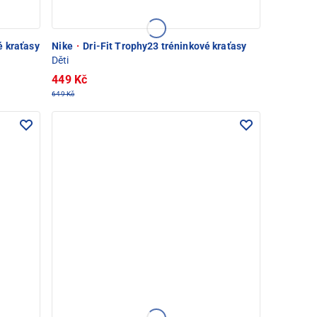
é kraťasy
Nike
·
Dri-Fit Trophy23 tréninkové kraťasy
Děti
449 Kč
649 Kč