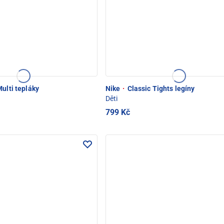
ulti tepláky
Nike
·
Classic Tights legíny
Děti
799 Kč