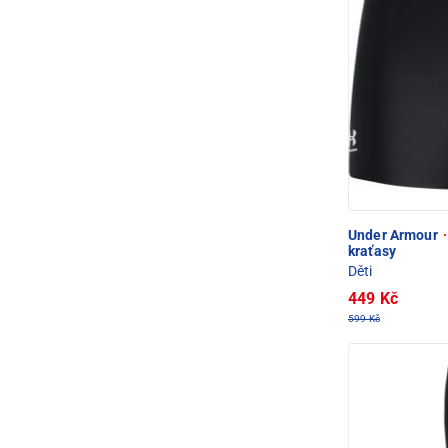
Under Armour
·
kraťasy
Děti
449 Kč
599 Kč