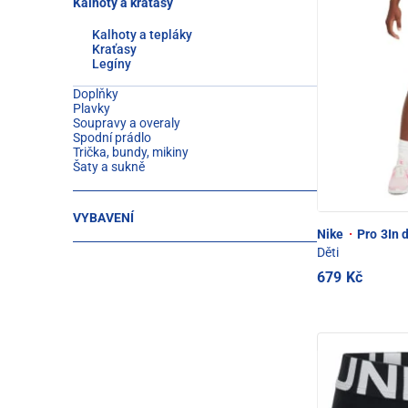
Kalhoty a kraťasy
Kalhoty a tepláky
Kraťasy
Legíny
Doplňky
Plavky
Soupravy a overaly
Spodní prádlo
Trička, bundy, mikiny
Šaty a sukně
VYBAVENÍ
Nike
·
Pro 3In d
Děti
679 Kč