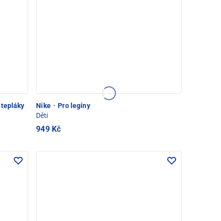
 tepláky
Nike
·
Pro legíny
Děti
949 Kč