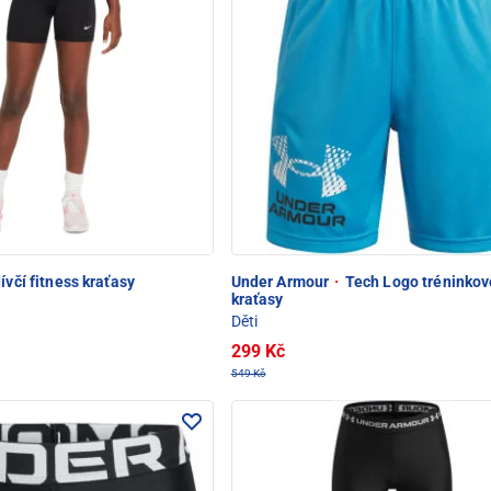
ívčí fitness kraťasy
Under Armour
·
Tech Logo tréninkov
kraťasy
Děti
299 Kč
549 Kč