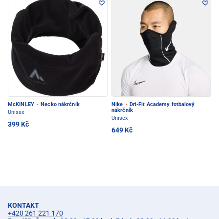
McKINLEY
·
Necko nákrčník
Nike
·
Dri-Fit Academy fotbalový
nákrčník
Unisex
Unisex
399 Kč
649 Kč
KONTAKT
+420 261 221 170