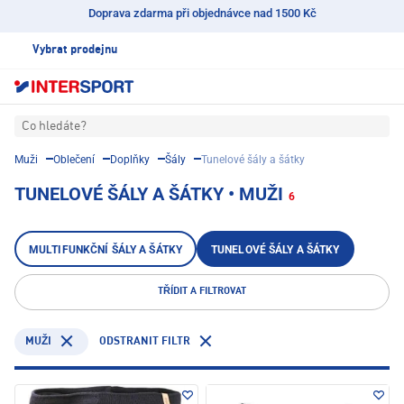
Doprava zdarma při objednávce nad 1500 Kč
Vybrat prodejnu
Co hledáte?
Muži
Oblečení
Doplňky
Šály
Tunelové šály a šátky
TUNELOVÉ ŠÁLY A ŠÁTKY • MUŽI
6
MULTIFUNKČNÍ ŠÁLY A ŠÁTKY
TUNELOVÉ ŠÁLY A ŠÁTKY
TŘÍDIT A FILTROVAT
ODSTRANIT FILTR
MUŽI