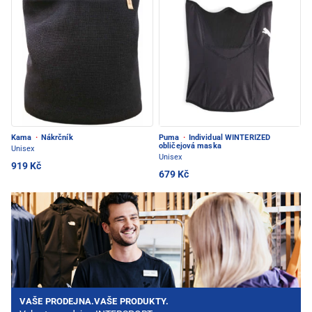
Kama
·
Nákrčník
Puma
·
Individual WINTERIZED
obličejová maska
Unisex
Unisex
919 Kč
679 Kč
VAŠE PRODEJNA.VAŠE PRODUKTY.