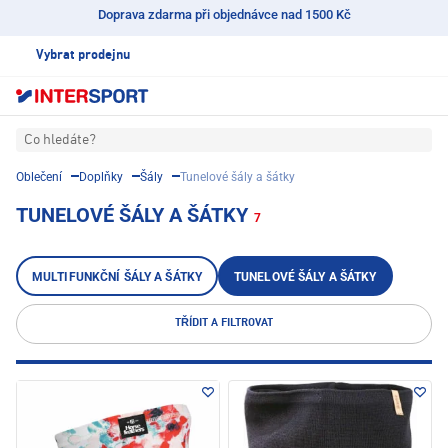
Doprava zdarma při objednávce nad 1500 Kč
Vybrat prodejnu
Co hledáte?
Oblečení
Doplňky
Šály
Tunelové šály a šátky
TUNELOVÉ ŠÁLY A ŠÁTKY
7
MULTIFUNKČNÍ ŠÁLY A ŠÁTKY
TUNELOVÉ ŠÁLY A ŠÁTKY
TŘÍDIT A FILTROVAT