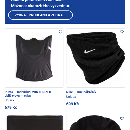
Možnost okamžitého vyzvednutí
VYBRAT PRODEJNU A ZOBRAZIT PRODUKTY
Puma
·
Individual WINTERIZED
Nike
·
One nákrčník
obličejová maska
Unisex
Unisex
699 Kč
679 Kč