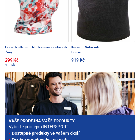
Horsefeathers
·
Neckwarmer nákrčník
Kama
·
Nákrčník
Ženy
Unisex
299 Kč
919 Kč
499 Kč
VAŠE PRODEJNA.VAŠE PRODUKTY.
Vyberte prodejnu INTERSPORT:
Dostupné produkty ve vašem okolí
Osobní poradenství na místě