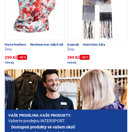
Horsefeathers
·
Neckwarmer nákrčník
Icepeak
·
Hainichen šála
Ženy
Ženy
299 Kč
399 Kč
-40 %
-20 %
499 Kč
499 Kč
VAŠE PRODEJNA.VAŠE PRODUKTY.
Vyberte prodejnu INTERSPORT:
Dostupné produkty ve vašem okolí