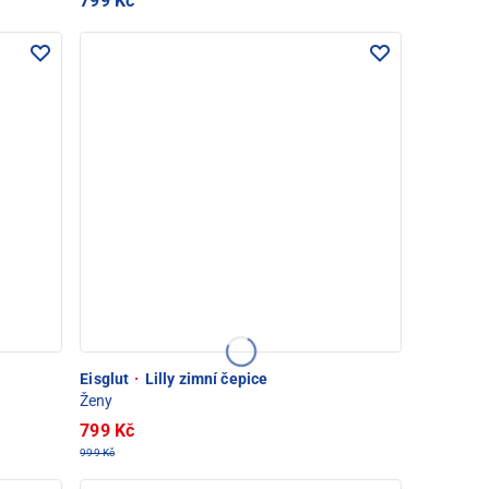
799 Kč
Eisglut
·
Lilly zimní čepice
Ženy
799 Kč
999 Kč