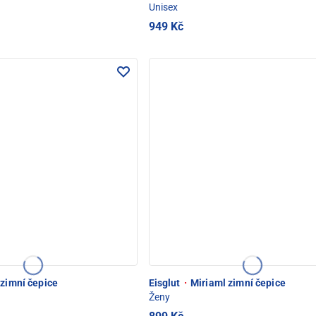
Unisex
949 Kč
zimní čepice
Eisglut
·
Miriaml zimní čepice
Ženy