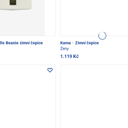
le Beanie zimní čepice
Kama
·
Zimní čepice
Ženy
1.119 Kč