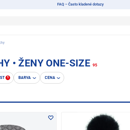
FAQ – Často kladené dotazy
chy
HY • ŽENY ONE-SIZE
95
OST
BARVA
CENA
1