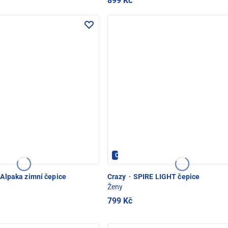
899 Kč
Crazy - PEC POD SNĚŽKOU
 Alpaka zimní čepice
Crazy
·
SPIRE LIGHT čepice
Ženy
799 Kč