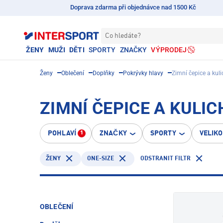
Doprava zdarma při objednávce nad 1500 Kč
Co hledáte?
ŽENY
MUŽI
DĚTI
SPORTY
ZNAČKY
VÝPRODEJ
Ženy
Oblečení
Doplňky
Pokrývky hlavy
Zimní čepice a kuli
ZIMNÍ ČEPICE A KULIC
POHLAVÍ
ZNAČKY
SPORTY
VELIK
1
ONE-SIZE
ODSTRANIT FILTR
ŽENY
OBLEČENÍ