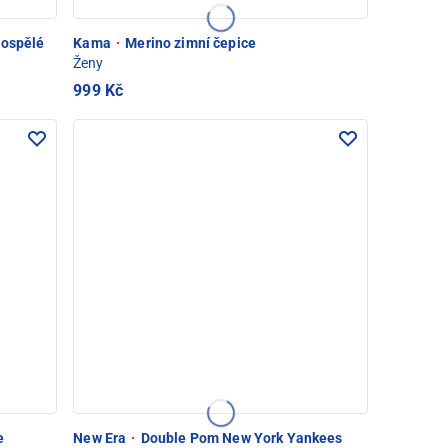
dospělé
Kama
·
Merino zimní čepice
Ženy
999 Kč
e
New Era
·
Double Pom New York Yankees