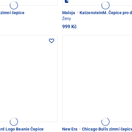
Maloja - PEC POD SNĚŽKOU
zimní čepice
Maloja
·
KatzensteinM. Čepice pro 
Ženy
999 Kč
 POD SNĚŽKOU
rd Logo Beanie Čepice
New Era
·
Chicago Bulls zimní čepic