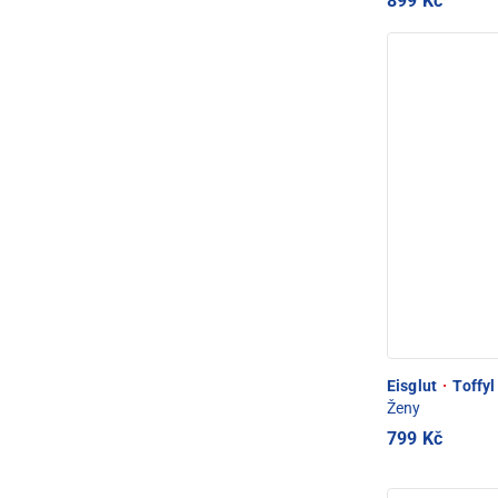
899 Kč
Eisglut
·
Toffyl
Ženy
799 Kč