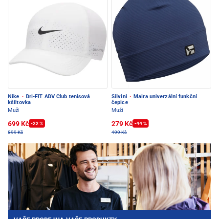
Nike
·
Dri-FIT ADV Club tenisová
Silvini
·
Maira univerzální funkční
kšiltovka
čepice
Muži
Muži
699 Kč
279 Kč
-22 %
-44 %
899 Kč
499 Kč