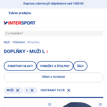
Doprava zdarma při objednávce nad 1500 Kč
Vybrat prodejnu
Co hledáte?
Muži
Oblečení
Doplňky
DOPLŇKY • MUŽI L
7
POKRÝVKY HLAVY
PONOŽKY A ŠTULPNY
ŠÁLY
TŘÍDIT A FILTROVAT
L
ODSTRANIT FILTR
MUŽI