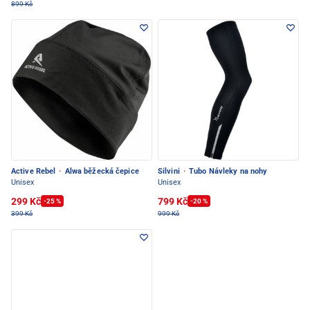
899 Kč
Active Rebel
·
Alwa běžecká čepice
Silvini
·
Tubo Návleky na nohy
Unisex
Unisex
299 Kč
799 Kč
-25 %
-20 %
399 Kč
999 Kč