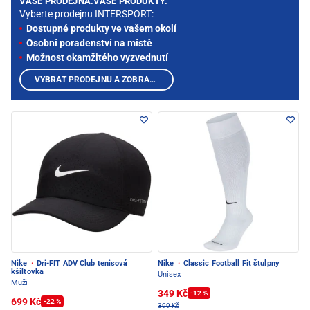
VAŠE PRODEJNA.VAŠE PRODUKTY.
Vyberte prodejnu INTERSPORT:
Dostupné produkty ve vašem okolí
Osobní poradenství na místě
Možnost okamžitého vyzvednutí
VYBRAT PRODEJNU A ZOBRAZIT PRODUKTY
Nike
·
Dri-FIT ADV Club tenisová
Nike
·
Classic Football Fit štulpny
kšiltovka
Unisex
Muži
349 Kč
-12 %
699 Kč
-22 %
399 Kč