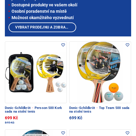
Dostupné produkty ve vašem okolí
Osobní poradenství na místě
Možnost okamžitého vyzvednutí
VYBRAT PRODEJNU A ZOBRAZIT PRODUKTY
Donic-Schildkröt
·
Persson 500 Kork
Donic-Schildkröt
·
Top Team 500 sada
sada na stolní tenis
na stolní tenis
699 Kč
699 Kč
849 Kč