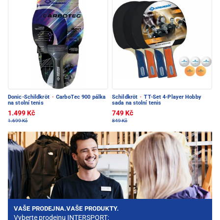
Donic-Schildkröt
·
CarboTec 900 pálka
Schildkröt
·
TT-Set 4-Player Hobby
na stolní tenis
sada na stolní tenis
1.499 Kč
749 Kč
1.699 Kč
849 Kč
VAŠE PRODEJNA.VAŠE PRODUKTY.
Vyberte prodejnu INTERSPORT: