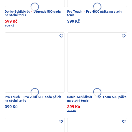
Donic-Schildkröt
·
Legends 500 sada
Pro Touch
·
Pro 4000 pálka na stolní
na stolní tenis
tenis
599 Kč
399 Kč
699 Kč
Pro Touch
·
Pro 2000 SET sada pálek
Donic-Schildkröt
·
Top Team 500 pálka
na stolní tenis
na stolní tenis
399 Kč
399 Kč
449 Kč