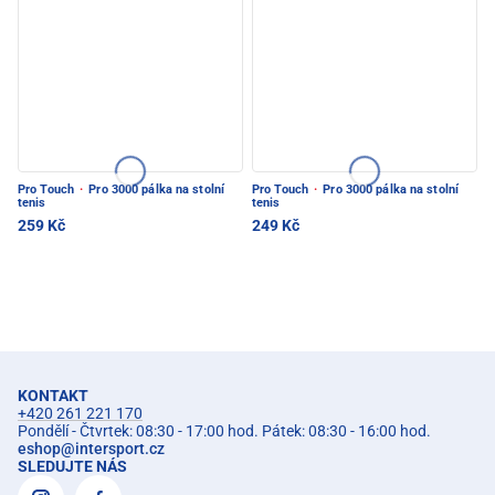
Pro Touch
·
Pro 3000 pálka na stolní
Pro Touch
·
Pro 3000 pálka na stolní
tenis
tenis
259 Kč
249 Kč
KONTAKT
+420 261 221 170
Pondělí - Čtvrtek: 08:30 - 17:00 hod. Pátek: 08:30 - 16:00 hod.
eshop
@
intersport.cz
SLEDUJTE NÁS