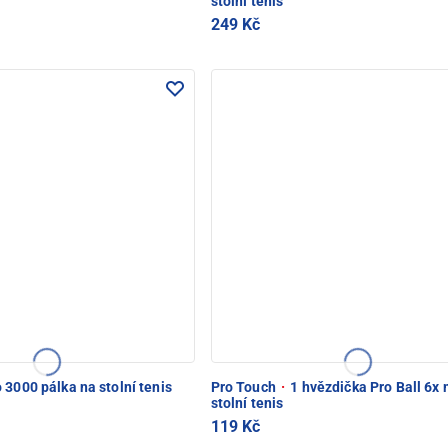
stolní tenis
249 Kč
 3000 pálka na stolní tenis
Pro Touch
·
1 hvězdička Pro Ball 6x 
stolní tenis
119 Kč