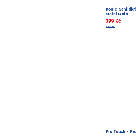
Donic-Schildkr
stolní tenis
399 Kč
449 Kč
Pro Touch
·
Pro