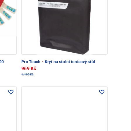
00
Pro Touch
·
Kryt na stolní tenisový stůl
969 Kč
1.199 Kč