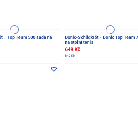
öt
·
Top Team 500 sada na
Donic-Schildkröt
·
Donic Top Team 7
na stolní tenis
649 Kč
849 Kč