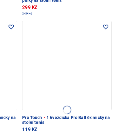
pálky na stolní tenis
299 Kč
349 Kč
míčky na
Pro Touch
·
1 hvězdička Pro Ball 6x míčky na
stolní tenis
119 Kč