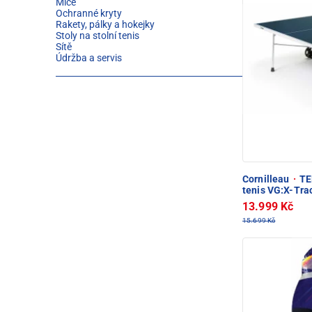
Míče
Ochranné kryty
Rakety, pálky a hokejky
Stoly na stolní tenis
Sítě
Údržba a servis
Cornilleau
·
TEM
tenis VG:X-Tra
13.999 Kč
15.699 Kč