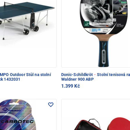
PO Outdoor Stůl na stolní
Donic-Schildkröt
·
Stolní tenisová r
ck 1432031
Waldner 900 ABP
1.399 Kč