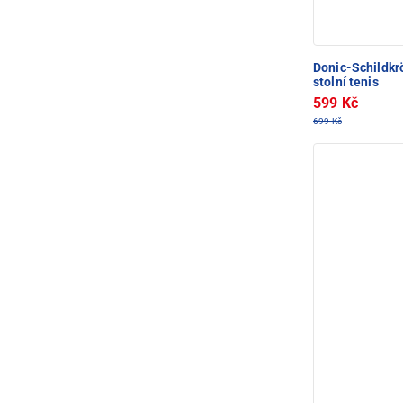
Donic-Schildkr
stolní tenis
599 Kč
699 Kč