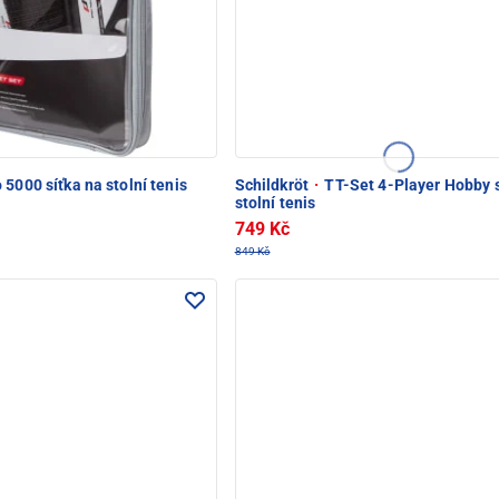
 5000 síťka na stolní tenis
Schildkröt
·
TT-Set 4-Player Hobby 
stolní tenis
749 Kč
849 Kč