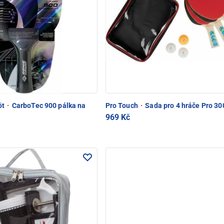
öt
·
CarboTec 900 pálka na
Pro Touch
·
Sada pro 4 hráče Pro 30
969 Kč