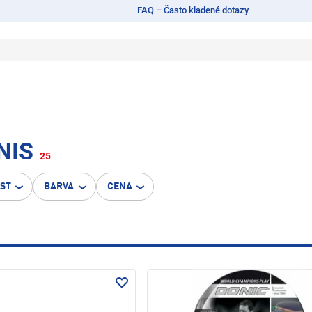
FAQ – Často kladené dotazy
NIS
25
OST
BARVA
CENA