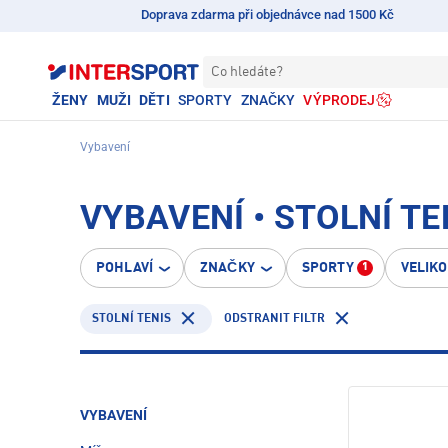
Doprava zdarma při objednávce nad 1500 Kč
Co hledáte?
ŽENY
MUŽI
DĚTI
SPORTY
ZNAČKY
VÝPRODEJ
Vybavení
VYBAVENÍ • STOLNÍ TE
POHLAVÍ
ZNAČKY
SPORTY
VELIK
1
STOLNÍ TENIS
ODSTRANIT FILTR
VYBAVENÍ