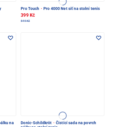
y
Pro Touch
·
Pro 4000 Net síť na stolní tenis
399 Kč
549 Kč
pálku na
Donic-Schildkröt
·
Čistící sada na povrch