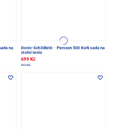
sada na
Donic-Schildkröt
·
Persson 500 Kork sada na
stolní tenis
699 Kč
849 Kč