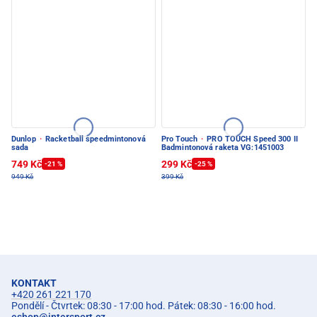
Dunlop
·
Racketball speedmintonová
Pro Touch
·
PRO TOUCH Speed 300 II
sada
Badmintonová raketa VG:1451003
749 Kč
299 Kč
-21 %
-25 %
949 Kč
399 Kč
KONTAKT
+420 261 221 170
Pondělí - Čtvrtek: 08:30 - 17:00 hod. Pátek: 08:30 - 16:00 hod.