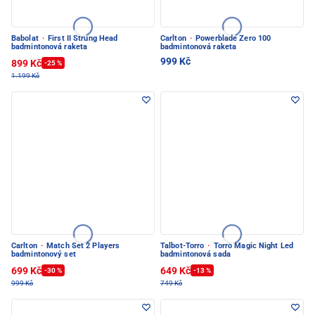
Babolat
·
First II Strung Head
Carlton
·
Powerblade Zero 100
badmintonová raketa
badmintonová raketa
999 Kč
899 Kč
-25 %
1.199 Kč
Carlton
·
Match Set 2 Players
Talbot-Torro
·
Torro Magic Night Led
badmintonový set
badmintonová sada
699 Kč
649 Kč
-30 %
-13 %
999 Kč
749 Kč