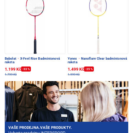
Babolat
·
X-Feel Rise Badmintonová
Yonex
·
Nanoflare Clear badmintonová
raketa
raketa
1.199 Kč
1.499 Kč
-33 %
-25 %
1.799 Kč
1.999 Kč
VAŠE PRODEJNA.VAŠE PRODUKTY.