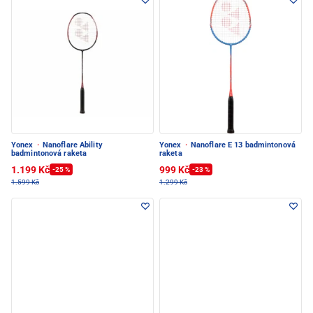
Yonex
·
Nanoflare Ability
Yonex
·
Nanoflare E 13 badmintonová
badmintonová raketa
raketa
1.199 Kč
999 Kč
-25 %
-23 %
1.599 Kč
1.299 Kč