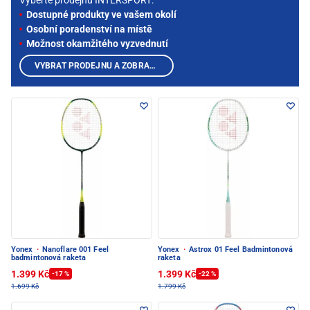
Vyberte prodejnu INTERSPORT:
Dostupné produkty ve vašem okolí
Osobní poradenství na místě
Možnost okamžitého vyzvednutí
VYBRAT PRODEJNU A ZOBRAZIT PRODUKTY
Yonex
·
Nanoflare 001 Feel
Yonex
·
Astrox 01 Feel Badmintonová
badmintonová raketa
raketa
1.399 Kč
1.399 Kč
-17 %
-22 %
1.699 Kč
1.799 Kč