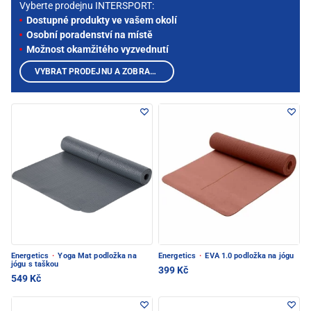
Vyberte prodejnu INTERSPORT:
Dostupné produkty ve vašem okolí
Osobní poradenství na místě
Možnost okamžitého vyzvednutí
VYBRAT PRODEJNU A ZOBRAZIT PRODUKTY
Energetics
·
Yoga Mat podložka na
Energetics
·
EVA 1.0 podložka na jógu
jógu s taškou
399 Kč
549 Kč