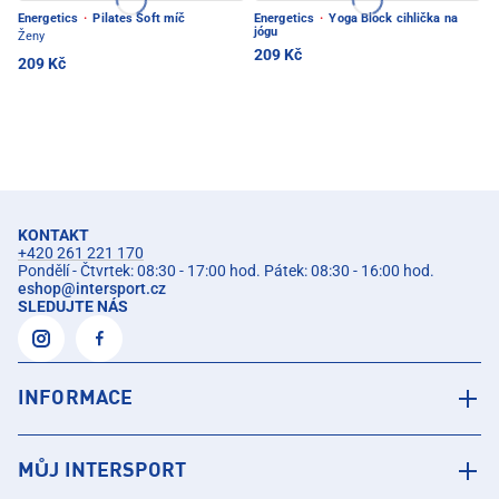
Energetics
·
Pilates Soft míč
Energetics
·
Yoga Block cihlička na
jógu
Ženy
209 Kč
209 Kč
KONTAKT
+420 261 221 170
Pondělí - Čtvrtek: 08:30 - 17:00 hod. Pátek: 08:30 - 16:00 hod.
eshop
@
intersport.cz
SLEDUJTE NÁS
INFORMACE
MŮJ INTERSPORT