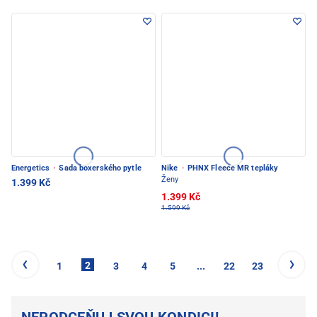
Energetics
·
Sada boxerského pytle
Nike
·
PHNX Fleece MR tepláky
Ženy
1.399 Kč
1.399 Kč
1.599 Kč
2
1
3
4
5
...
22
23