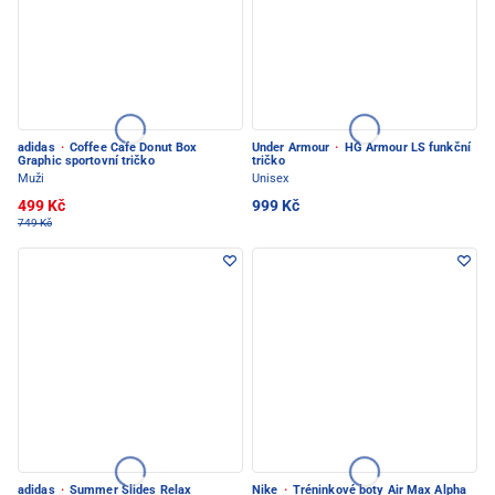
adidas
·
Coffee Cafe Donut Box
Under Armour
·
HG Armour LS funkční
Graphic sportovní tričko
tričko
Muži
Unisex
499 Kč
999 Kč
749 Kč
adidas
·
Summer Slides Relax
Nike
·
Tréninkové boty Air Max Alpha