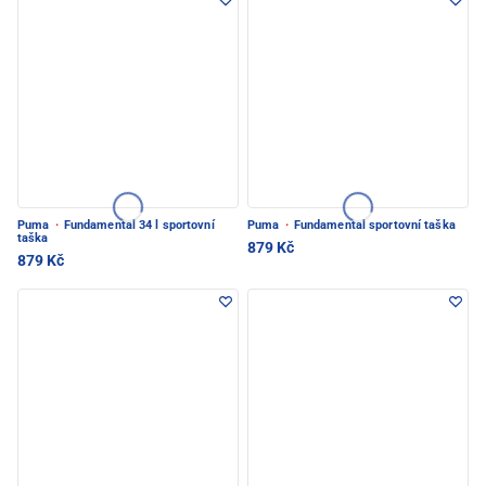
Puma
·
Fundamental 34 l sportovní
Puma
·
Fundamental sportovní taška
taška
879 Kč
879 Kč