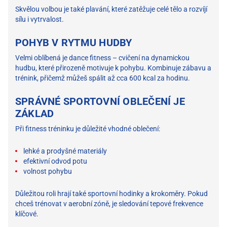
Skvělou volbou je také plavání, které zatěžuje celé tělo a rozvíjí
sílu i vytrvalost.
POHYB V RYTMU HUDBY
Velmi oblíbená je dance fitness – cvičení na dynamickou
hudbu, které přirozeně motivuje k pohybu. Kombinuje zábavu a
trénink, přičemž můžeš spálit až cca 600 kcal za hodinu.
SPRÁVNÉ SPORTOVNÍ OBLEČENÍ JE
ZÁKLAD
Při fitness tréninku je důležité vhodné oblečení:
lehké a prodyšné materiály
efektivní odvod potu
volnost pohybu
Důležitou roli hrají také sportovní hodinky a krokoměry. Pokud
chceš trénovat v aerobní zóně, je sledování tepové frekvence
klíčové.