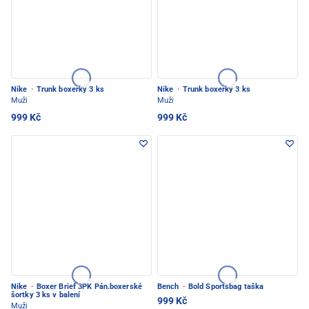
Nike
·
Trunk boxerky 3 ks
Nike
·
Trunk boxerky 3 ks
Muži
Muži
999 Kč
999 Kč
Nike
·
Boxer Brief 3PK Pán.boxerské
Bench
·
Bold Sportsbag taška
šortky 3 ks v balení
999 Kč
Muži