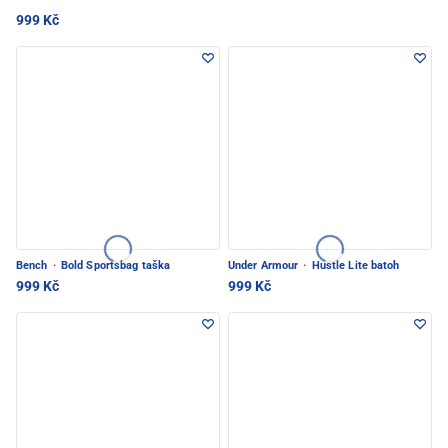
999 Kč
Bench
·
Bold Sportsbag taška
Under Armour
·
Hustle Lite batoh
999 Kč
999 Kč