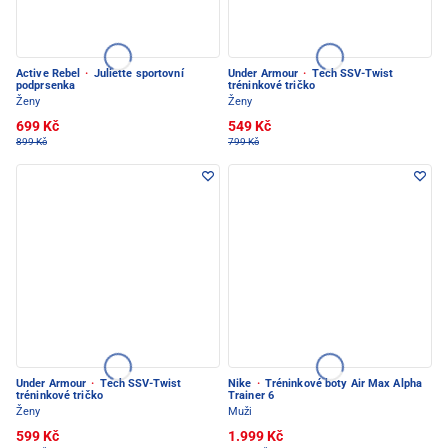
Active Rebel
·
Juliette sportovní
Under Armour
·
Tech SSV-Twist
podprsenka
tréninkové tričko
Ženy
Ženy
699 Kč
549 Kč
899 Kč
799 Kč
Under Armour
·
Tech SSV-Twist
Nike
·
Tréninkové boty Air Max Alpha
tréninkové tričko
Trainer 6
Ženy
Muži
599 Kč
1.999 Kč