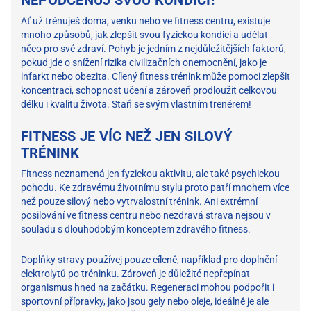
NEPODCEŇUJ SVOU KONDICI!
Ať už trénuješ doma, venku nebo ve fitness centru, existuje
mnoho způsobů, jak zlepšit svou fyzickou kondici a udělat
něco pro své zdraví. Pohyb je jedním z nejdůležitějších faktorů,
pokud jde o snížení rizika civilizačních onemocnění, jako je
infarkt nebo obezita. Cílený fitness trénink může pomoci zlepšit
koncentraci, schopnost učení a zároveň prodloužit celkovou
délku i kvalitu života. Staň se svým vlastním trenérem!
FITNESS JE VÍC NEŽ JEN SILOVÝ
TRÉNINK
Fitness neznamená jen fyzickou aktivitu, ale také psychickou
pohodu. Ke zdravému životnímu stylu proto patří mnohem více
než pouze silový nebo vytrvalostní trénink. Ani extrémní
posilování ve fitness centru nebo nezdravá strava nejsou v
souladu s dlouhodobým konceptem zdravého fitness.
Doplňky stravy používej pouze cíleně, například pro doplnění
elektrolytů po tréninku. Zároveň je důležité nepřepínat
organismus hned na začátku. Regeneraci mohou podpořit i
sportovní přípravky, jako jsou gely nebo oleje, ideálně je ale