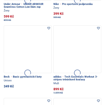
Under Armour
·
UNDER ARMOUR
Nike
·
Pro sportovní podprsenka
Seamless Cotton Low Dám.top
Ženy
Ženy
399 Kč
599 Kč
999 Kč
899 Kč
Beck
·
Basic gymnastické boty
adidas
·
Tech Essentials Workout 3-
stripes tréninkové kraťasy
Unisex
Muži
349 Kč
899 Kč
1.099 Kč