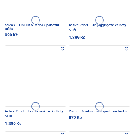
adidas
·
Lin Duf M Mono Sportovní
Active Rebel
·
Ari joggingové kalhoty
taška
Muži
999 Kč
1.399 Kč
Active Rebel
·
Lex tréninkové kalhoty
Puma
·
Fundamental sportovní taška
Muži
879 Kč
1.399 Kč