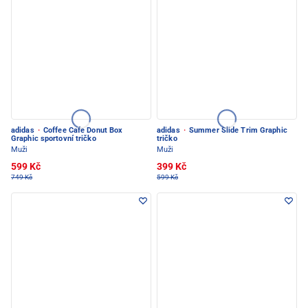
adidas
·
Coffee Cafe Donut Box
adidas
·
Summer Slide Trim Graphic
Graphic sportovní tričko
tričko
Muži
Muži
599 Kč
399 Kč
749 Kč
599 Kč