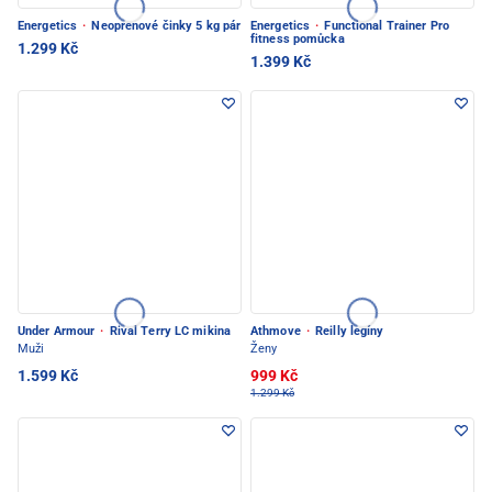
Energetics
·
Neoprenové činky 5 kg pár
Energetics
·
Functional Trainer Pro
fitness pomůcka
1.299 Kč
1.399 Kč
Under Armour
·
Rival Terry LC mikina
Athmove
·
Reilly legíny
Muži
Ženy
1.599 Kč
999 Kč
1.299 Kč