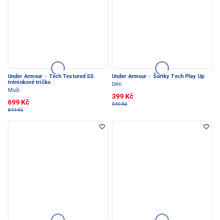
Under Armour
·
Tech Textured SS
Under Armour
·
Šortky Tech Play Up
tréninkové tričko
Děti
Muži
399 Kč
699 Kč
549 Kč
849 Kč