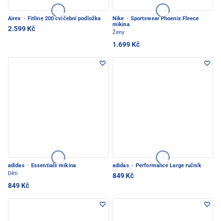
Airex
·
Fitline 200 cvičební podložka
Nike
·
Sportswear Phoenix Fleece
mikina
2.599 Kč
Ženy
1.699 Kč
adidas
·
Essentials mikina
adidas
·
Performance Large ručník
Děti
849 Kč
849 Kč