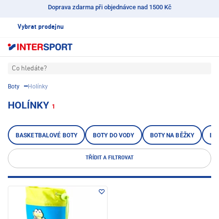
Doprava zdarma při objednávce nad 1500 Kč
Vybrat prodejnu
Co hledáte?
Boty
Holínky
HOLÍNKY
1
BASKETBALOVÉ BOTY
BOTY DO VODY
BOTY NA BĚŽKY
BO
TŘÍDIT A FILTROVAT