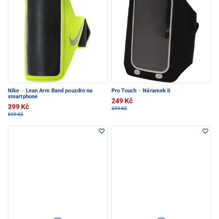
Nike
·
Lean Arm Band pouzdro na
Pro Touch
·
Náramek II
smartphone
249 Kč
399 Kč
399 Kč
699 Kč