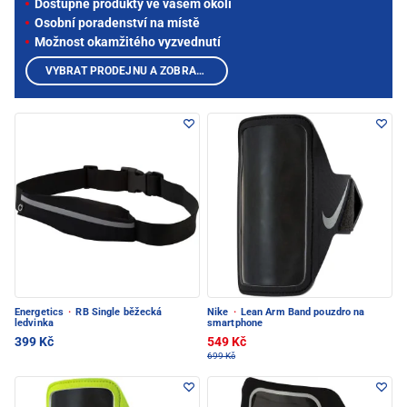
Dostupné produkty ve vašem okolí
Osobní poradenství na místě
Možnost okamžitého vyzvednutí
VYBRAT PRODEJNU A ZOBRAZIT PRODUKTY
Energetics
·
RB Single běžecká
Nike
·
Lean Arm Band pouzdro na
ledvinka
smartphone
399 Kč
549 Kč
699 Kč