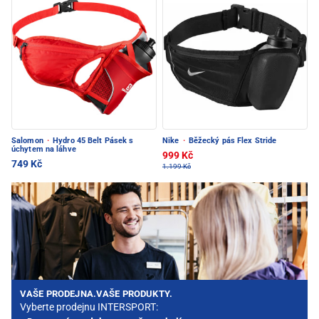
Salomon
·
Hydro 45 Belt Pásek s
Nike
·
Běžecký pás Flex Stride
úchytem na láhve
999 Kč
749 Kč
1.199 Kč
VAŠE PRODEJNA.VAŠE PRODUKTY.
Vyberte prodejnu INTERSPORT: