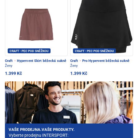
CRAFT - PEC POD SNĚŽKOU
CRAFT - PEC POD SNĚŽKOU
Craft
·
Hypervent Skirt běžecká sukně
Craft
·
Pro Hypervent běžecká sukně
Ženy
Ženy
1.399 Kč
1.399 Kč
VAŠE PRODEJNA.VAŠE PRODUKTY.
Vyberte prodejnu INTERSPORT: