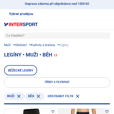
Doprava zdarma při objednávce nad 1500 Kč
Vybrat prodejnu
Co hledáte?
Muži
Oblečení
Kalhoty a kraťasy
Legíny
LEGÍNY • MUŽI • BĚH
17
BĚŽECKÉ LEGÍNY
TŘÍDIT A FILTROVAT
ODSTRANIT FILTR
MUŽI
BĚH