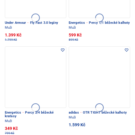
Under Armour
·
Fly Fast 3.0 legíny
Energetics
·
Percy 1/1 běžecké kalhoty
Muži
Muži
1.399 Kč
599 Kč
1.799 Kč
899 Kč
Energetics
·
Percy 3/4 běžecké
adidas
·
OTR TIGHT běžecké kalhoty
kraťasy
Muži
Muži
1.599 Kč
349 Kč
799 Kč