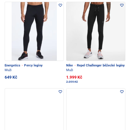
Energetics
·
Percy legíny
Nike
·
Repel Challenger běžecké legíny
Muži
Muži
649 Kč
1.999 Kč
2.399 Kč