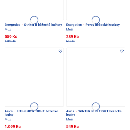
Energetics
·
Striker II běžecké kalhoty
Energetics
·
Percy běžecké kraťasy
Muži
Muži
559 Kč
289 Kč
1.399 Kč
699 Kč
Asics
·
LITE-SHOW TIGHT běžecké
Asics
·
WINTER RUN TIGHT běžecké
legíny
legíny
Muži
Muži
1.099 Kč
549 Kč