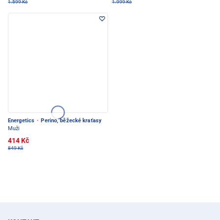
1.599 Kč
1.999 Kč
Energetics
·
Perino, běžecké kraťasy
Muži
414 Kč
849 Kč