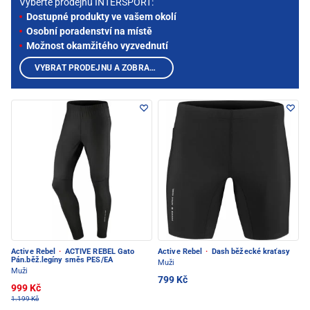
Vyberte prodejnu INTERSPORT:
Dostupné produkty ve vašem okolí
Osobní poradenství na místě
Možnost okamžitého vyzvednutí
VYBRAT PRODEJNU A ZOBRAZIT PRODUKTY
Active Rebel
·
ACTIVE REBEL Gato
Active Rebel
·
Dash běžecké kraťasy
Pán.běž.legíny směs PES/EA
Muži
Muži
799 Kč
999 Kč
1.199 Kč