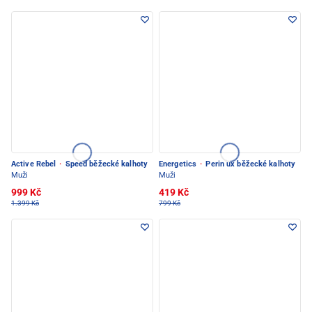
Active Rebel
·
Speed běžecké kalhoty
Energetics
·
Perin ux běžecké kalhoty
Muži
Muži
999 Kč
419 Kč
1.399 Kč
799 Kč