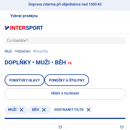
Doprava zdarma při objednávce nad 1500 Kč
Vybrat prodejnu
Co hledáte?
Muži
Oblečení
Doplňky
DOPLŇKY • MUŽI • BĚH
16
POKRÝVKY HLAVY
PONOŽKY A ŠTULPNY
TŘÍDIT A FILTROVAT
ODSTRANIT FILTR
MUŽI
BĚH