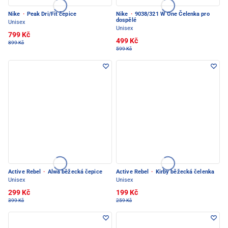
Nike
·
Peak Dri/Fit čepice
Nike
·
9038/321 W One Čelenka pro
dospělé
Unisex
Unisex
799 Kč
499 Kč
899 Kč
599 Kč
Active Rebel
·
Alwa běžecká čepice
Active Rebel
·
Kirby běžecká čelenka
Unisex
Unisex
299 Kč
199 Kč
399 Kč
259 Kč