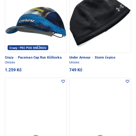
Crazy - PEC POD SNĚŽKOU
Crazy
·
Paceman Cap Run Kšiltovka
Under Armour
·
Storm čepice
Unisex
Unisex
1.259 Kč
749 Kč