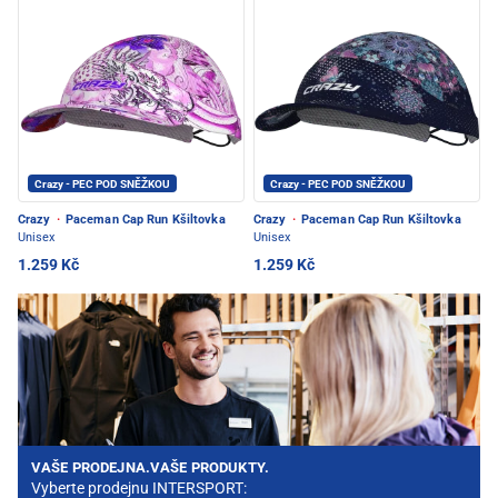
Crazy - PEC POD SNĚŽKOU
Crazy - PEC POD SNĚŽKOU
Crazy
·
Paceman Cap Run Kšiltovka
Crazy
·
Paceman Cap Run Kšiltovka
Unisex
Unisex
1.259 Kč
1.259 Kč
VAŠE PRODEJNA.VAŠE PRODUKTY.
Vyberte prodejnu INTERSPORT: