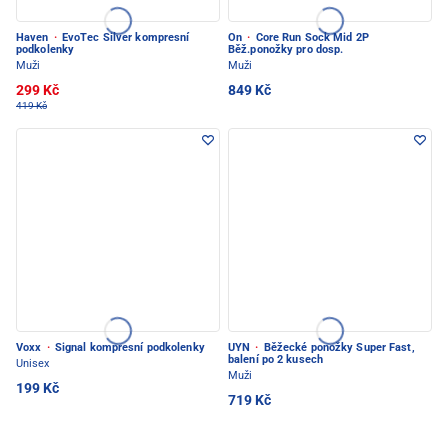
Haven
·
EvoTec Silver kompresní
On
·
Core Run Sock Mid 2P
podkolenky
Běž.ponožky pro dosp.
Muži
Muži
299 Kč
849 Kč
419 Kč
Voxx
·
Signal kompresní podkolenky
UYN
·
Běžecké ponožky Super Fast,
balení po 2 kusech
Unisex
Muži
199 Kč
719 Kč