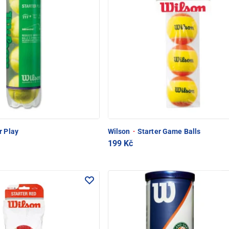
r Play
Wilson
·
Starter Game Balls
199 Kč