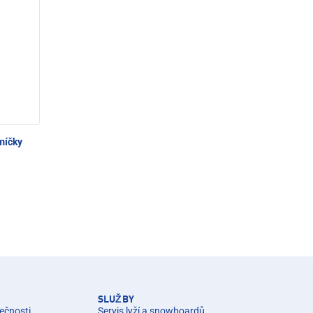
míčky
SLUŽBY
ečnosti
Servis lyží a snowboardů