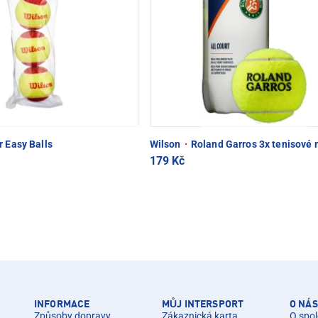
r Easy Balls
Wilson
·
Roland Garros 3x tenisové 
179 Kč
INFORMACE
MŮJ INTERSPORT
O NÁS
Způsoby dopravy
Zákaznická karta
O spol