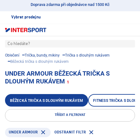
Doprava zdarma při objednávce nad 1500 Kč
Vybrat prodejnu
Co hledáte?
Oblečení
Trička, bundy, mikiny
Trička s dlouhým rukávem
Běžecká trička s dlouhým rukávem
UNDER ARMOUR BĚŽECKÁ TRIČKA S
DLOUHÝM RUKÁVEM
1
BĚŽECKÁ TRIČKA S DLOUHÝM RUKÁVEM
FITNESS TRIČKA S DLOU
TŘÍDIT A FILTROVAT
UNDER ARMOUR
ODSTRANIT FILTR