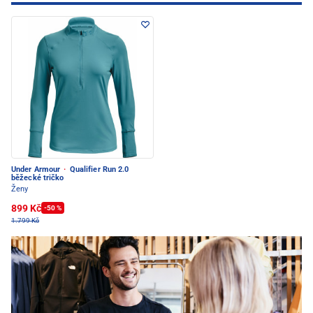
Under Armour
·
Qualifier Run 2.0
běžecké tričko
Ženy
899 Kč
-50 %
1.799 Kč