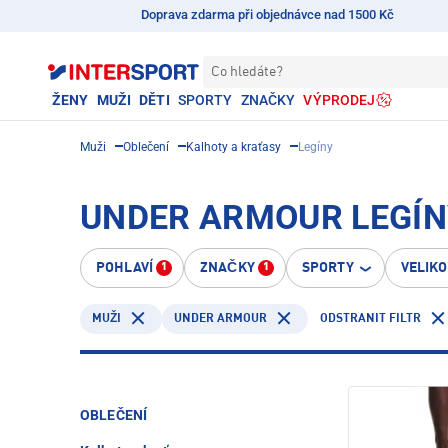
Doprava zdarma při objednávce nad 1500 Kč
Co hledáte?
ŽENY
MUŽI
DĚTI
SPORTY
ZNAČKY
VÝPRODEJ
Muži
Oblečení
Kalhoty a kraťasy
Legíny
UNDER ARMOUR LEGÍNY
POHLAVÍ
ZNAČKY
SPORTY
VELIK
1
1
UNDER ARMOUR
ODSTRANIT FILTR
MUŽI
OBLEČENÍ