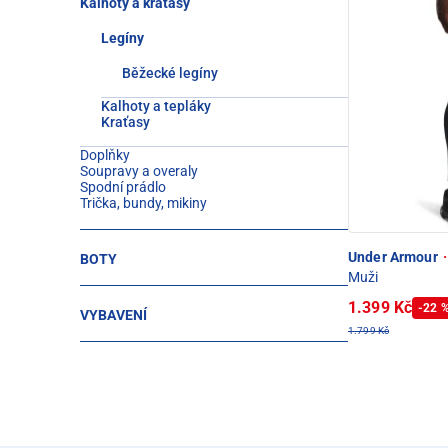
Kalhoty a kraťasy
Legíny
Běžecké legíny
Kalhoty a tepláky
Kraťasy
Doplňky
Soupravy a overaly
Spodní prádlo
Trička, bundy, mikiny
Under Armour
·
BOTY
Muži
1.399 Kč
-22 
VYBAVENÍ
1.799 Kč