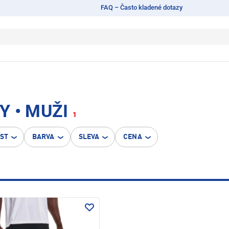
FAQ – Často kladené dotazy
 • MUŽI
1
OST
BARVA
SLEVA
CENA