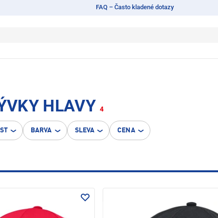
FAQ – Často kladené dotazy
ÝVKY HLAVY
4
OST
BARVA
SLEVA
CENA