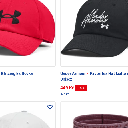
Blitzing kšiltovka
Under Armour
·
Favorites Hat kšilto
Unisex
449 Kč
-18 %
549 Kč