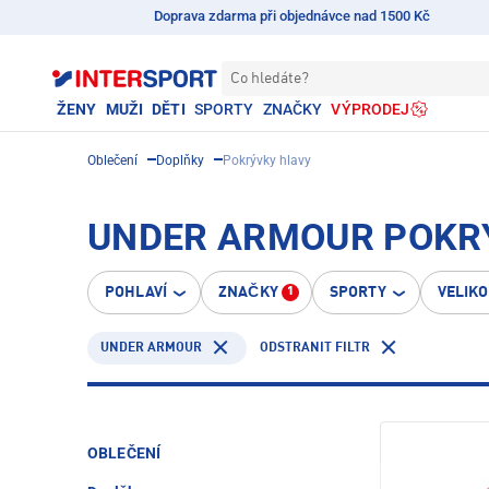
Doprava zdarma při objednávce nad 1500 Kč
Co hledáte?
ŽENY
MUŽI
DĚTI
SPORTY
ZNAČKY
VÝPRODEJ
Oblečení
Doplňky
Pokrývky hlavy
UNDER ARMOUR POKR
POHLAVÍ
ZNAČKY
SPORTY
VELIK
1
UNDER ARMOUR
ODSTRANIT FILTR
OBLEČENÍ