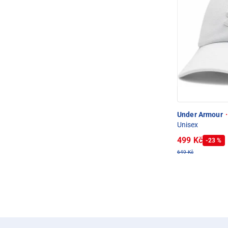
Under Armour
·
Unisex
499 Kč
-23 %
649 Kč