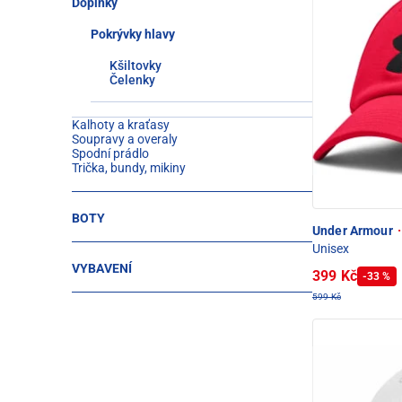
Doplňky
Pokrývky hlavy
Kšiltovky
Čelenky
Kalhoty a kraťasy
Soupravy a overaly
Spodní prádlo
Trička, bundy, mikiny
BOTY
Under Armour
·
Unisex
VYBAVENÍ
399 Kč
-33 %
599 Kč