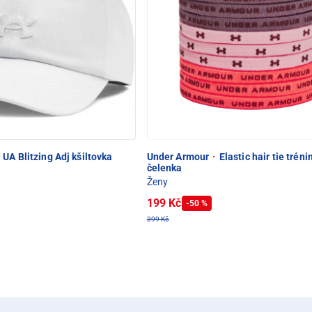
UA Blitzing Adj kšiltovka
Under Armour
·
Elastic hair tie trén
čelenka
Ženy
199 Kč
-50 %
399 Kč