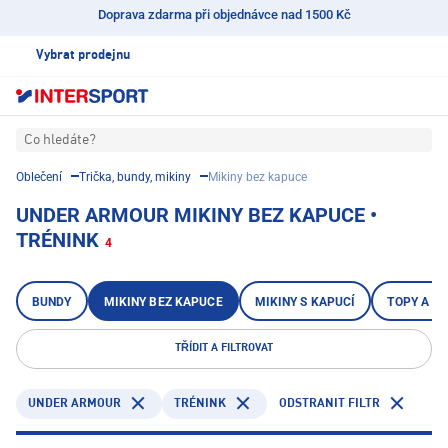
Doprava zdarma při objednávce nad 1500 Kč
Vybrat prodejnu
Co hledáte?
Oblečení
Trička, bundy, mikiny
Mikiny bez kapuce
UNDER ARMOUR MIKINY BEZ KAPUCE •
TRÉNINK
4
BUNDY
MIKINY BEZ KAPUCE
MIKINY S KAPUCÍ
TOPY A TÍ
TŘÍDIT A FILTROVAT
UNDER ARMOUR
TRÉNINK
ODSTRANIT FILTR