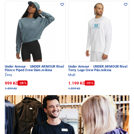
Under Armour
·
UNDER ARMOUR Rival
Under Armour
·
UNDER ARMOUR Rival
Fleece Piped Crew Dám.mikina
Terry Logo Crew Pán.mikina
Ženy
Muži
999 Kč
1.199 Kč
-28 %
-25 %
1.399 Kč
1.599 Kč