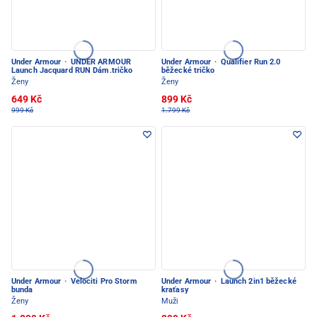
Under Armour
·
UNDER ARMOUR
Under Armour
·
Qualifier Run 2.0
Launch Jacquard RUN Dám.tričko
běžecké tričko
Ženy
Ženy
649 Kč
899 Kč
999 Kč
1.799 Kč
Under Armour
·
Velociti Pro Storm
Under Armour
·
Launch 2in1 běžecké
bunda
kraťasy
Ženy
Muži