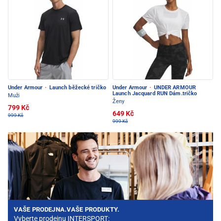
Under Armour
·
Launch běžecké tričko
Under Armour
·
UNDER ARMOUR
Launch Jacquard RUN Dám.tričko
Muži
Ženy
799 Kč
649 Kč
999 Kč
999 Kč
VAŠE PRODEJNA.VAŠE PRODUKTY.
Vyberte prodejnu INTERSPORT: