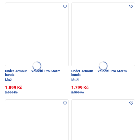
Under Armour
·
Velociti Pro Storm
Under Armour
·
Velociti Pro Storm
bunda
bunda
Muži
Muži
1.899 Kč
1.799 Kč
2.599 Kč
2.599 Kč