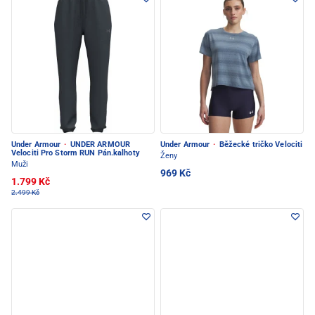
Under Armour
·
UNDER ARMOUR
Under Armour
·
Běžecké tričko Velociti
Velociti Pro Storm RUN Pán.kalhoty
Ženy
Muži
969 Kč
1.799 Kč
2.499 Kč