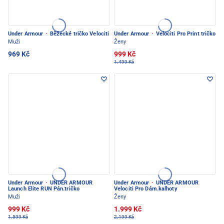
Under Armour
·
Běžecké tričko Velociti
Under Armour
·
Velociti Pro Print tričko
Muži
Ženy
969 Kč
999 Kč
1.499 Kč
Under Armour
·
UNDER ARMOUR
Under Armour
·
UNDER ARMOUR
Launch Elite RUN Pán.tričko
Velociti Pro Dám.kalhoty
Muži
Ženy
999 Kč
1.999 Kč
1.599 Kč
2.199 Kč