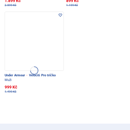
1.899 Kč
899 Kč
2.599 Kč
1.199 Kč
Under Armour
·
Velociti Pro tričko
Muži
999 Kč
1.499 Kč