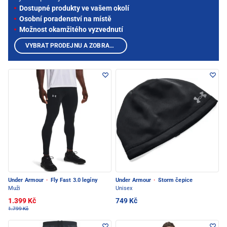
Dostupné produkty ve vašem okolí
Osobní poradenství na místě
Možnost okamžitého vyzvednutí
VYBRAT PRODEJNU A ZOBRAZIT PRODUKTY
Under Armour
·
Fly Fast 3.0 legíny
Under Armour
·
Storm čepice
Muži
Unisex
1.399 Kč
749 Kč
1.799 Kč