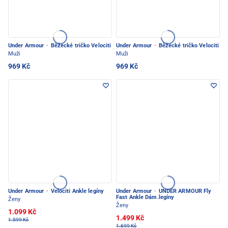
Under Armour
·
Běžecké tričko Velociti
Under Armour
·
Běžecké tričko Velociti
Muži
Muži
969 Kč
969 Kč
Under Armour
·
Velociti Ankle legíny
Under Armour
·
UNDER ARMOUR Fly
Fast Ankle Dám.legíny
Ženy
Ženy
1.099 Kč
1.499 Kč
1.599 Kč
1.699 Kč