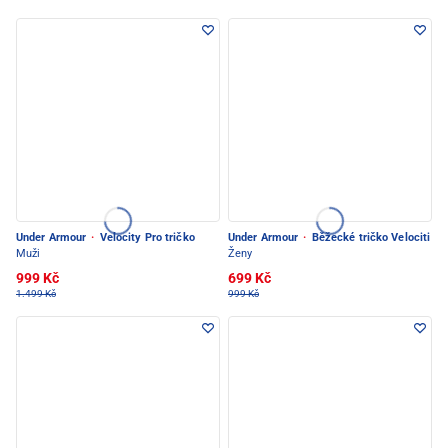
Under Armour
·
Velocity Pro tričko
Under Armour
·
Běžecké tričko Velociti
Muži
Ženy
999 Kč
699 Kč
1.499 Kč
999 Kč