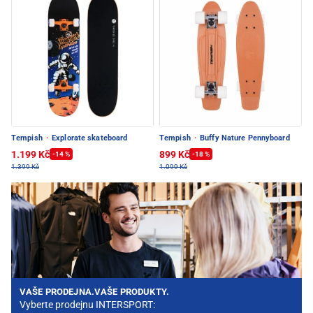
Tempish
·
Explorate skateboard
Tempish
·
Buffy Nature Pennyboard
1.199 Kč
899 Kč
-14 %
-18 %
1.399 Kč
1.099 Kč
VAŠE PRODEJNA.VAŠE PRODUKTY.
Vyberte prodejnu INTERSPORT: