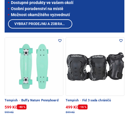
Dostupné produkty ve vašem okolí
Osobní poradenství na místě
Možnost okamžitého vyzvednutí
VYBRAT PRODEJNU A ZOBRAZIT PRODUKTY
Tempish
·
Buffy Nature Pennyboard
Tempish
·
Fid 3 sada chráničů
599 Kč
499 Kč
-40 %
-16 %
999 Kč
599 Kč