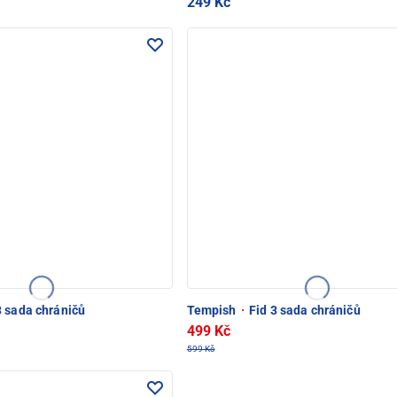
249 Kč
3 sada chráničů
Tempish
·
Fid 3 sada chráničů
499 Kč
599 Kč