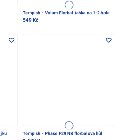
Tempish
·
Volum Florbal.taška na 1-2 hole
549 Kč
ejku
Tempish
·
Phase F29 NB florbalová hůl