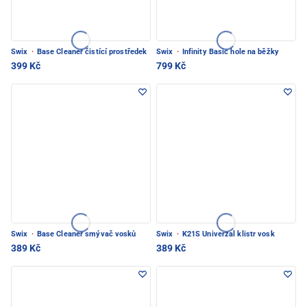
Swix
·
Base Cleaner čistící prostředek
Swix
·
Infinity Basic hole na běžky
399 Kč
799 Kč
Swix
·
Base Cleaner smývač vosků
Swix
·
K21S Univerzal klistr vosk
389 Kč
389 Kč