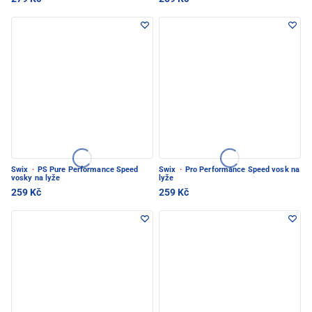
Swix
·
PS Pure Performance Speed
Swix
·
Pro Performance Speed vosk na
vosky na lyže
lyže
259 Kč
259 Kč