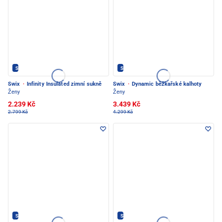
SWIX - PEC POD SNĚŽKOU
SWIX - PEC POD SNĚŽKOU
Swix
·
Infinity Insulated zimní sukně
Swix
·
Dynamic běžkařské kalhoty
Ženy
Ženy
2.239 Kč
3.439 Kč
2.799 Kč
4.299 Kč
SWIX - PEC POD SNĚŽKOU
SWIX - PEC POD SNĚŽKOU