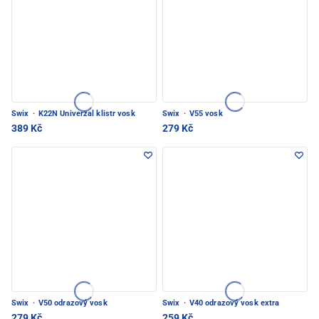
Swix
·
K22N Univerzal klistr vosk
Swix
·
V55 vosk
389 Kč
279 Kč
Swix
·
V50 odrazový vosk
Swix
·
V40 odrazový vosk extra
279 Kč
259 Kč