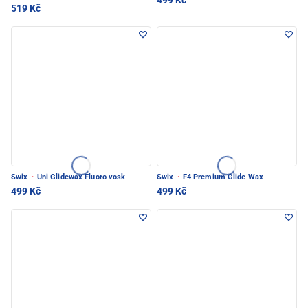
499 Kč
519 Kč
Swix
·
Uni Glidewax Fluoro vosk
Swix
·
F4 Premium Glide Wax
499 Kč
499 Kč