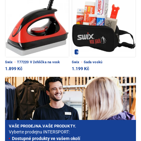
SWIX - PEC POD SNĚŽKOU
Swix
·
T77220 V žehlička na vosk
Swix
·
Sada vosků
1.899 Kč
1.199 Kč
VAŠE PRODEJNA.VAŠE PRODUKTY.
Vyberte prodejnu INTERSPORT:
Dostupné produkty ve vašem okolí