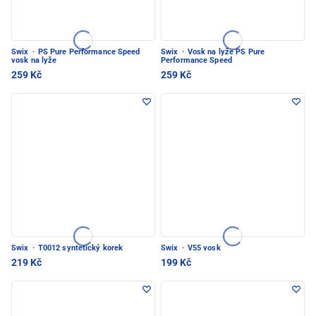
Swix
·
PS Pure Performance Speed
Swix
·
Vosk na lyže PS Pure
vosk na lyže
Performance Speed
259 Kč
259 Kč
Swix
·
T0012 syntetický korek
Swix
·
V55 vosk
219 Kč
199 Kč