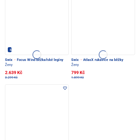
SWIX - PEC POD SNĚŽKOU
Swix
·
Focus Wind běžkařské legíny
Swix
·
AtlasX rukavice na běžky
Ženy
Ženy
2.639 Kč
799 Kč
3.299 Kč
1.899 Kč