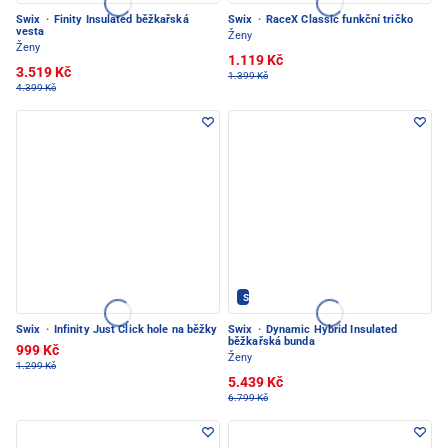
Swix
·
Finity Insulated běžkařská
Swix
·
RaceX Classic funkční tričko
vesta
Ženy
Ženy
1.119 Kč
3.519 Kč
1.399 Kč
4.399 Kč
SWIX - PEC POD SNĚŽKOU
Swix
·
Infinity Just Click hole na běžky
Swix
·
Dynamic Hybrid Insulated
běžkařská bunda
999 Kč
Ženy
1.299 Kč
5.439 Kč
6.799 Kč