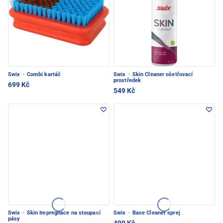
Swix
·
Combi kartáč
Swix
·
Skin Cleaner ošetřovací
prostředek
699 Kč
549 Kč
Swix
·
Skin Impregnace na stoupací
Swix
·
Base Cleaner sprej
pásy