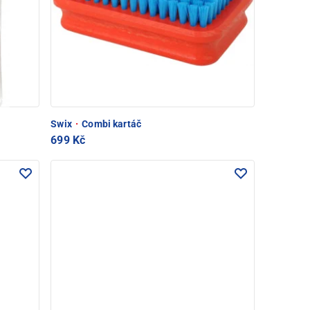
Swix
·
Combi kartáč
699 Kč