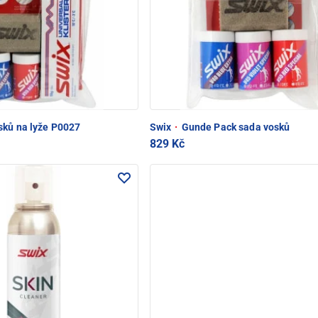
ků na lyže P0027
Swix
·
Gunde Pack sada vosků
829 Kč