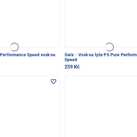
Performance Speed vosk na
Swix
·
Vosk na lyže PS Pure Perfor
Speed
259 Kč