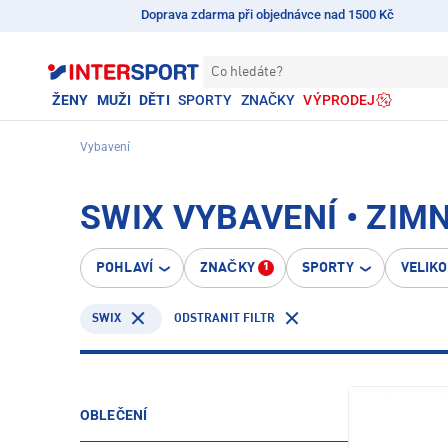
Doprava zdarma při objednávce nad 1500 Kč
Co hledáte?
ŽENY
MUŽI
DĚTI
SPORTY
ZNAČKY
VÝPRODEJ
Vybavení
SWIX VYBAVENÍ • ZIM
POHLAVÍ
ZNAČKY
SPORTY
VELIK
1
SWIX
ODSTRANIT FILTR
OBLEČENÍ