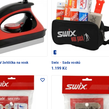
SWIX - PEC POD SNĚŽKOU
 žehlička na vosk
Swix
·
Sada vosků
1.199 Kč