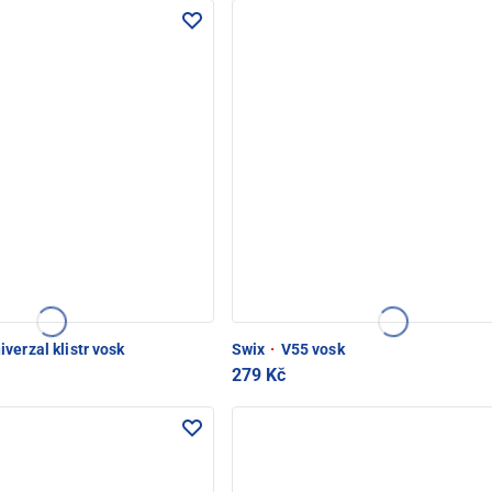
verzal klistr vosk
Swix
·
V55 vosk
279 Kč