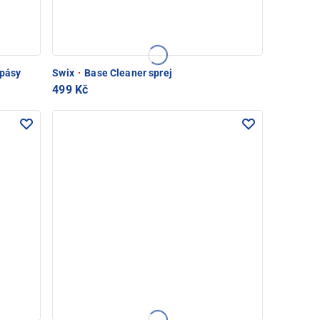
 pásy
Swix
·
Base Cleaner sprej
499 Kč