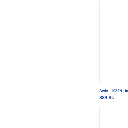
Swix
·
K22N Uni
389 Kč