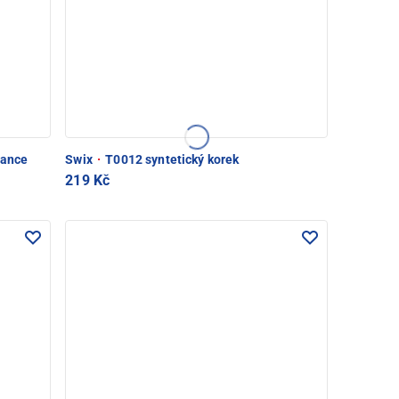
mance
Swix
·
T0012 syntetický korek
219 Kč