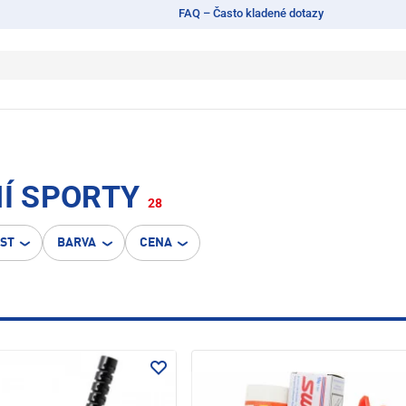
FAQ – Často kladené dotazy
NÍ SPORTY
28
OST
BARVA
CENA