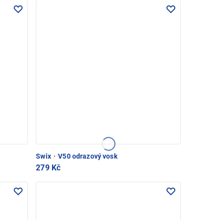
Swix
·
V50 odrazový vosk
279 Kč