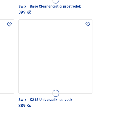
Swix
·
Base Cleaner čistící prostředek
399 Kč
Swix
·
K21S Univerzal klistr vosk
389 Kč