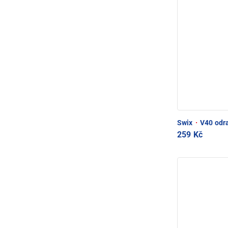
Swix
·
V40 odra
259 Kč