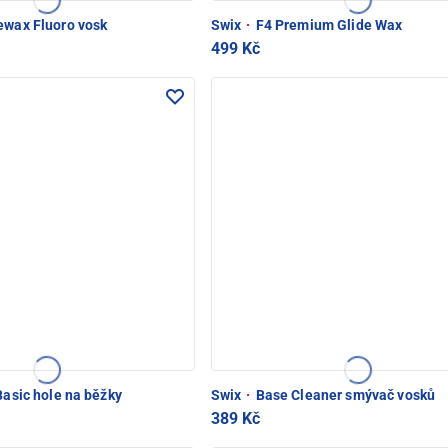
ewax Fluoro vosk
Swix
·
F4 Premium Glide Wax
499 Kč
Basic hole na běžky
Swix
·
Base Cleaner smývač vosků
389 Kč